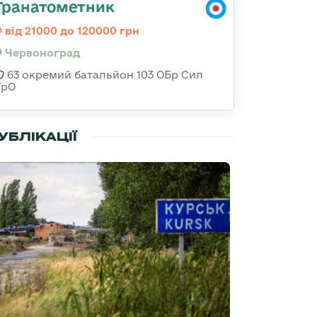
Гранатометник
від 21000 до 120000 грн
Червоноград
63 окремий батальйон 103 ОБр Сил
ТрО
УБЛІКАЦІЇ