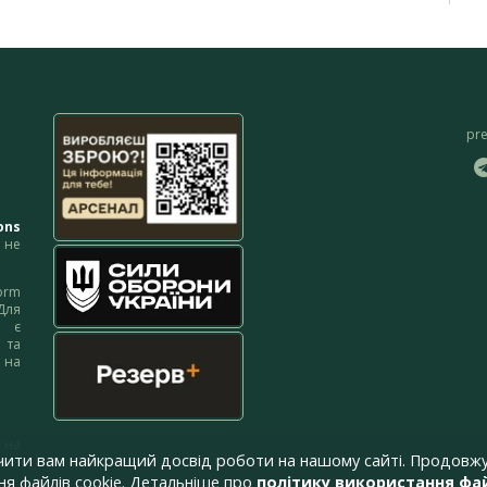
pr
ons
не
orm
Для
м є
 та
 на
 на
чити вам найкращий досвід роботи на нашому сайті. Продовжу
я файлів cookie. Детальніше про
політику використання фай