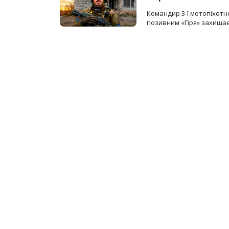
Командир 3-ї мотопіхотно
позивним «Гіря» захищає