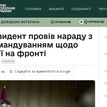
ГОЛОВНА
ВАКАНСІЇ
СОЦЗАХИСТ
ПРО 
ДОВІДНИК ВЕТЕРАНА
идент провів нараду з
16
омандуванням щодо
ї на фронті
16
НОВИНИ
16
Слідкуйте за АрміяInform в Google
1
хв.
15
15