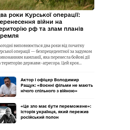
ва роки Курської операції:
еренесення війни на
ериторію рф та злам планів
ремля
ьогодні виповнюється два роки від початку
урської операції — безпрецедентної за задумом
виконанням кампанії, яка перенесла бойові дії
а територію держави-агресора. Цей крок…
Актор і офіцер Володимир
Ращук: «Воєнні фільми не мають
нічого спільного з війною»
«Це зло має бути переможене»:
історія українця, який пережив
російський полон