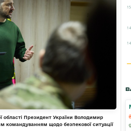
15
14
14
В
кої області Президент України Володимир
им командуванням щодо безпекової ситуації