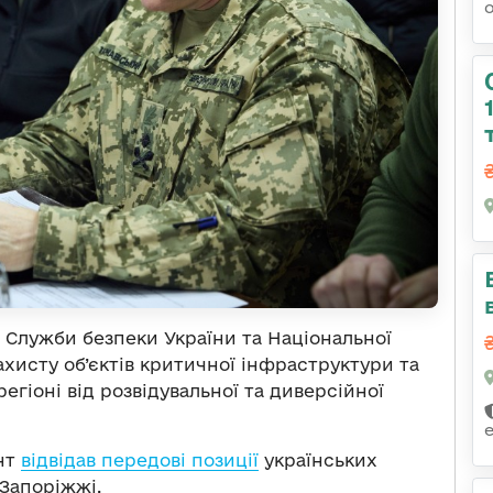
 Служби безпеки України та Національної
ахисту об’єктів критичної інфраструктури та
гіоні від розвідувальної та диверсійної
ент
відвідав передові позиції
українських
 Запоріжжі.