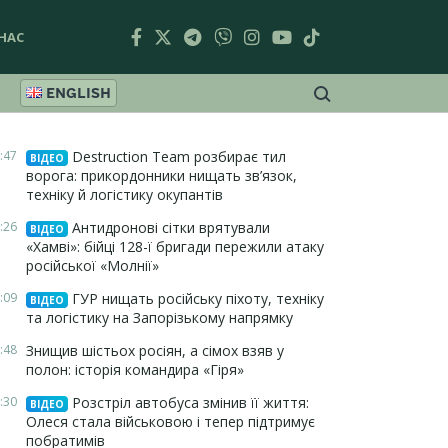
НАС
ENGLISH
:47
Destruction Team розбирає тил
ВІДЕО
ворога: прикордонники нищать зв’язок,
техніку й логістику окупантів
:26
Антидронові сітки врятували
ВІДЕО
«Хамві»: бійці 128-ї бригади пережили атаку
російської «Молнії»
:09
ГУР нищать російську піхоту, техніку
ВІДЕО
та логістику на Запорізькому напрямку
:48
Знищив шістьох росіян, а сімох взяв у
полон: історія командира «Гіря»
:30
Розстріл автобуса змінив її життя:
ВІДЕО
Олеся стала військовою і тепер підтримує
побратимів