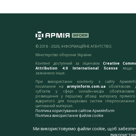
© 2018 - 2026, ІНФОРМАЦІЙНЕ АГЕНТСТВО,
Міністерство оборони України
Контент доступний за ліцензією
Creative Comm
Attribution 4.0 International license
якщо 
зазначено інше.
При використанні контенту з сайту АрміяInf
посилання на
armyinform.com.ua
обов’язкове. 
суб’єктів у сфері онлайн-медіа обов’язкови
розміщення у першому абзаці матеріалу прямого
відкритого для пошукових систем гіперпосилання
цитований матеріал.
Політика користування сайтом АрміяInform
Політика використання файлів cookie
Зауваження та пропозиції по роботі сайту надсилайте
Ми використовуємо файли cookie, щоб забезпе
адресу:
webmaster@armyinform.com.ua
використанн