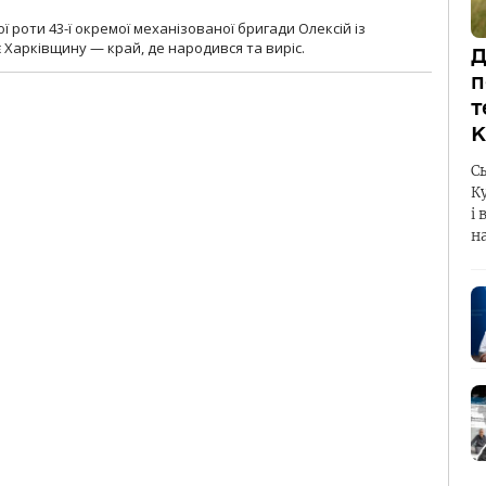
ї роти 43-ї окремої механізованої бригади Олексій із
 Харківщину — край, де народився та виріс.
Д
п
т
К
С
К
і 
н