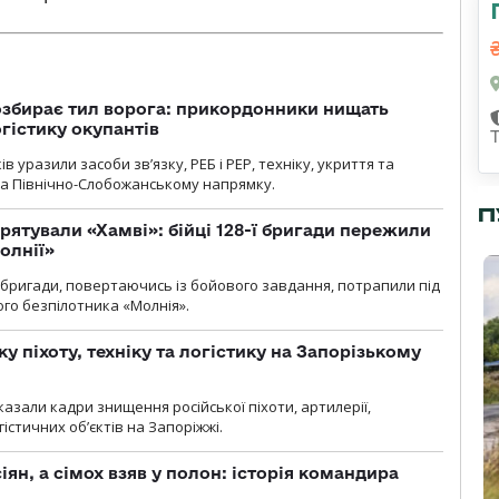
озбирає тил ворога: прикордонники нищать
огістику окупантів
 уразили засоби зв’язку, РЕБ і РЕР, техніку, укриття та
на Північно-Слобожанському напрямку.
П
рятували «Хамві»: бійці 128-ї бригади пережили
олнії»
ї бригади, повертаючись із бойового завдання, потрапили під
ого безпілотника «Молнія».
у піхоту, техніку та логістику на Запорізькому
азали кадри знищення російської піхоти, артилерії,
гістичних об’єктів на Запоріжжі.
ян, а сімох взяв у полон: історія командира