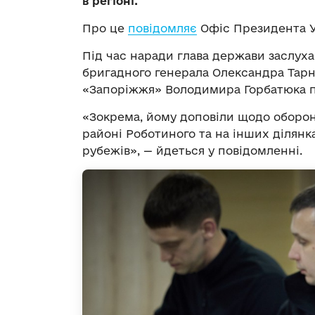
в регіоні.
Про це
повідомляє
Офіс Президента У
Під час наради глава держави заслуха
бригадного генерала Олександра Тарн
«Запоріжжя» Володимира Горбатюка пр
«Зокрема, йому доповіли щодо оборонн
районі Роботиного та на інших ділян
рубежів», — йдеться у повідомленні.