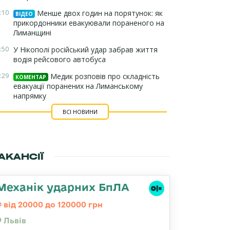
:10
Менше двох годин на порятунок: як
ВІДЕО
прикордонники евакуювали пораненого на
Лиманщині
:50
У Нікополі російський удар забрав життя
водія рейсового автобуса
:29
Медик розповів про складність
КОМЕНТАР
евакуації поранених на Лиманському
напрямку
ВСІ НОВИНИ
АКАНСІЇ
Механік ударних БпЛА
від 20000 до 120000 грн
Львів