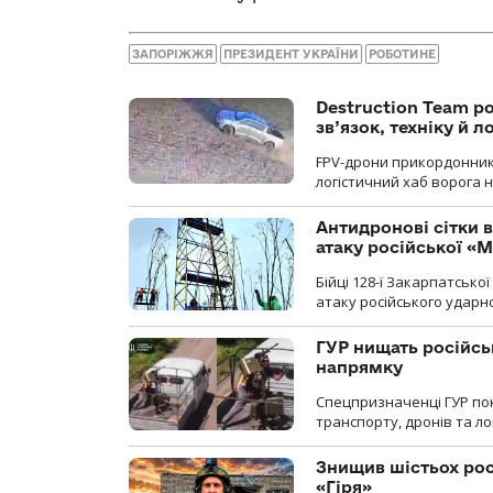
ЗАПОРІЖЖЯ
ПРЕЗИДЕНТ УКРАЇНИ
РОБОТИНЕ
Destruction Team р
зв’язок, техніку й л
FPV-дрони прикордонників
логістичний хаб ворога 
Антидронові сітки в
атаку російської «М
Бійці 128-ї Закарпатсько
атаку російського ударн
ГУР нищать російськ
напрямку
Спецпризначенці ГУР пок
транспорту, дронів та ло
Знищив шістьох росі
«Гіря»