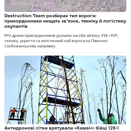
Destruction Team розбирає тил ворога:
прикордонники нищать зв’язок, техніку й логістику
окупантів
FPV-дрони прикордонників уразили засоби зв’язку, РЕБ і РЕР,
техніку, укриття та логістичний хаб ворога на Північно-
Слобожанському напрямку.
Антидронові сітки врятували «Хамві»: бійці 128-ї