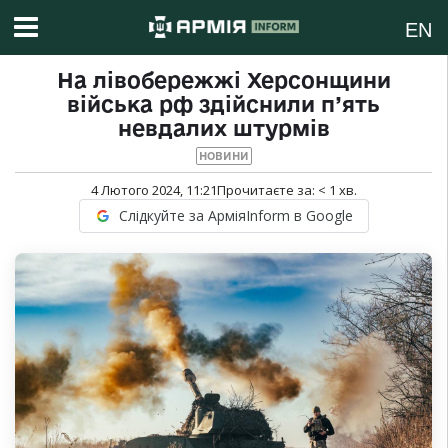
EN
На лівобережжі Херсонщини
війська рф здійснили п’ять
невдалих штурмів
НОВИНИ
4 Лютого 2024, 11:21
Прочитаєте за:
< 1
хв.
Слідкуйте за АрміяInform в Google