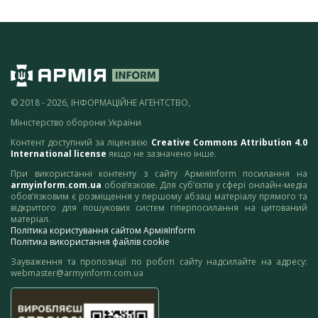
© 2018 - 2026, ІНФОРМАЦІЙНЕ АГЕНТСТВО,
Міністерство оборони України
Контент доступний за ліцензією
Creative Commons Attribution 4.0
International license
якщо не зазначено інше.
При використанні контенту з сайту АрміяInform посилання на
armyinform.com.ua
обов’язкове. Для суб’єктів у сфері онлайн-медіа
обов’язковим є розміщення у першому абзаці матеріалу прямого та
відкритого для пошукових систем гіперпосилання на цитований
матеріал.
Політика користування сайтом АрміяInform
Політика використання файлів cookie
Зауваження та пропозиції по роботі сайту надсилайте на адресу:
webmaster@armyinform.com.ua