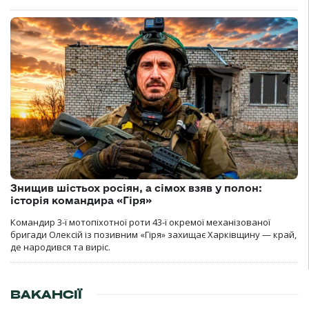
Знищив шістьох росіян, а сімох взяв у полон:
історія командира «Гіря»
Командир 3-ї мотопіхотної роти 43-ї окремої механізованої
бригади Олексій із позивним «Гіря» захищає Харківщину — край,
де народився та виріс.
ВАКАНСІЇ