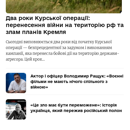
Два роки Курської операції:
перенесення війни на територію рф та
злам планів Кремля
Сьогодні виповнюється два роки від початку Курської
операції — безпрецедентної за задумом і виконанням
кампанії, яка перенесла бойові дії на територію держави-
агресора. Цей крок…
Актор і офіцер Володимир Ращук: «Воєнні
фільми не мають нічого спільного з
війною»
«Це зло має бути переможене»: історія
українця, який пережив російський полон