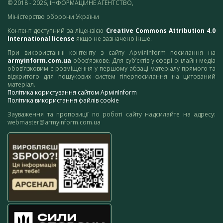
© 2018 - 2026, ІНФОРМАЦІЙНЕ АГЕНТСТВО,
Міністерство оборони України
Контент доступний за ліцензією
Creative Commons Attribution 4.0
International license
якщо не зазначено інше.
При використанні контенту з сайту АрміяInform посилання на
armyinform.com.ua
обов’язкове. Для суб’єктів у сфері онлайн-медіа
обов’язковим є розміщення у першому абзаці матеріалу прямого та
відкритого для пошукових систем гіперпосилання на цитований
матеріал.
Політика користування сайтом АрміяInform
Політика використання файлів cookie
Зауваження та пропозиції по роботі сайту надсилайте на адресу:
webmaster@armyinform.com.ua