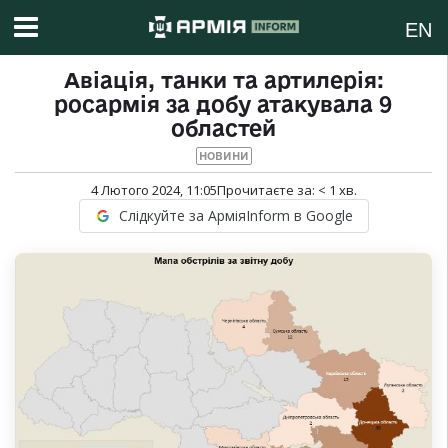
EN
Авіація, танки та артилерія:
росармія за добу атакувала 9
областей
НОВИНИ
4 Лютого 2024, 11:05
Прочитаєте за:
< 1
хв.
Слідкуйте за АрміяInform в Google