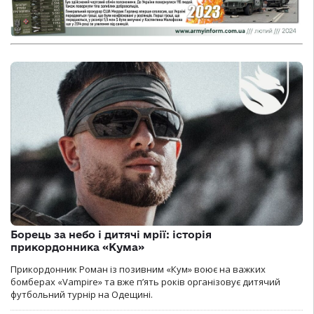
Борець за небо і дитячі мрії: історія
прикордонника «Кума»
Прикордонник Роман із позивним «Кум» воює на важких
бомберах «Vampire» та вже п’ять років організовує дитячий
футбольний турнір на Одещині.