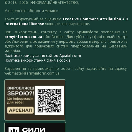
© 2018 - 2026, ІНФОРМАЦІЙНЕ АГЕНТСТВО,
Міністерство оборони України
Контент доступний за ліцензією
Creative Commons Attribution 4.0
International license
якщо не зазначено інше.
При використанні контенту з сайту АрміяInform посилання на
armyinform.com.ua
обов’язкове. Для суб’єктів у сфері онлайн-медіа
обов’язковим є розміщення у першому абзаці матеріалу прямого та
відкритого для пошукових систем гіперпосилання на цитований
матеріал.
Політика користування сайтом АрміяInform
Політика використання файлів cookie
Зауваження та пропозиції по роботі сайту надсилайте на адресу:
webmaster@armyinform.com.ua