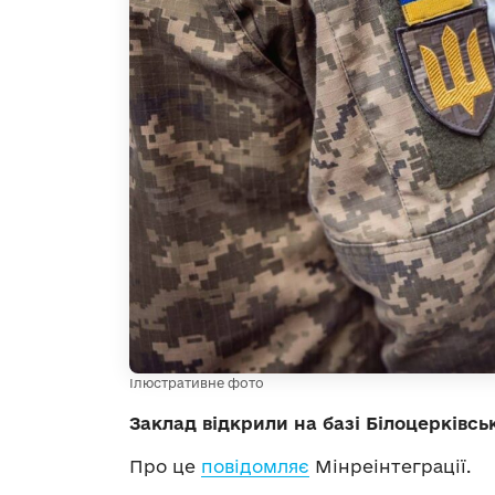
Ілюстративне фото
Заклад відкрили на базі Білоцерківсь
Про це
повідомляє
Мінреінтеграції.