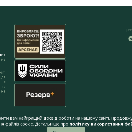
pr
ons
не
orm
Для
м є
 та
 на
 на
чити вам найкращий досвід роботи на нашому сайті. Продовжу
я файлів cookie. Детальніше про
політику використання фай