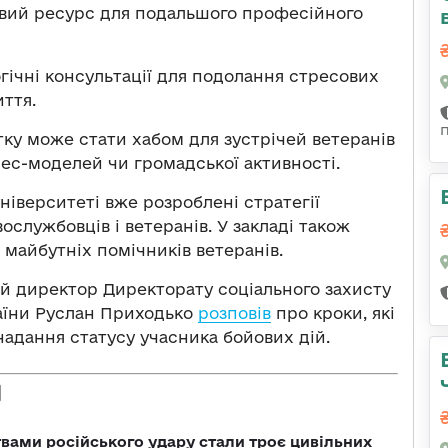
вий ресурс для подальшого професійного
гічні консультації для подолання стресових
иття.
тку може стати хабом для зустрічей ветеранів
знес-моделей чи громадської активності.
ніверситеті вже розроблені стратегії
ослужбовців і ветеранів. У закладі також
майбутніх помічників ветеранів.
й директор Директорату соціального захисту
раїни Руслан Приходько
розповів
про кроки, які
адання статусу учасника бойових дій.
вами російського удару стали троє цивільних