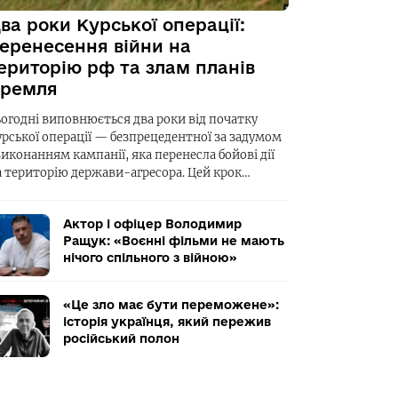
ва роки Курської операції:
еренесення війни на
ериторію рф та злам планів
ремля
ьогодні виповнюється два роки від початку
урської операції — безпрецедентної за задумом
виконанням кампанії, яка перенесла бойові дії
а територію держави-агресора. Цей крок…
Актор і офіцер Володимир
Ращук: «Воєнні фільми не мають
нічого спільного з війною»
«Це зло має бути переможене»:
історія українця, який пережив
російський полон