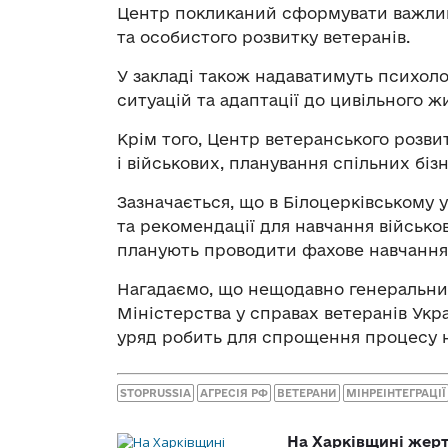
Центр покликаний сформувати важли
та особистого розвитку ветеранів.
У закладі також надаватимуть психоло
ситуацій та адаптації до цивільного ж
Крім того, Центр ветеранського розви
і військових, планування спільних бі
Зазначається, що в Білоцерківському у
та рекомендації для навчання військов
планують проводити фахове навчання 
Нагадаємо, що нещодавно генеральни
Міністерства у справах ветеранів Ук
уряд робить для спрощення процесу н
STOPRUSSIA
АГРЕСІЯ РФ
ВЕТЕРАНИ
МІНРЕІНТЕГРАЦІЇ
На Харківщині жерт