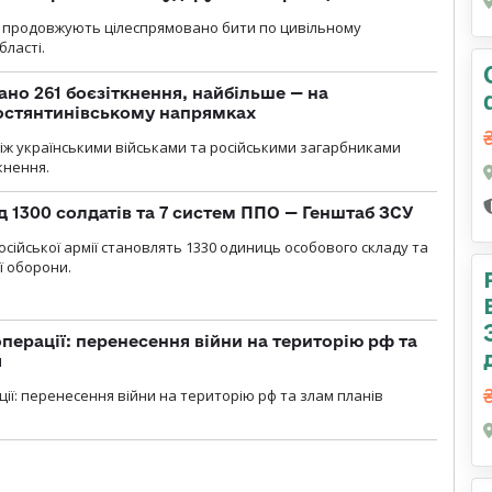
ли продовжують цілеспрямовано бити по цивільному
бласті.
ано 261 боєзіткнення, найбільше — на
остянтинівському напрямках
іж українськими військами та російськими загарбниками
кнення.
д 1300 солдатів та 7 систем ППО — Генштаб ЗСУ
осійської армії становлять 1330 одиниць особового складу та
ї оборони.
перації: перенесення війни на територію рф та
я
ції: перенесення війни на територію рф та злам планів