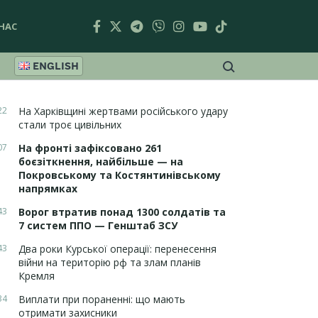
НАС
ENGLISH
22
На Харківщині жертвами російського удару
стали троє цивільних
07
На фронті зафіксовано 261
боєзіткнення, найбільше — на
Покровському та Костянтинівському
напрямках
43
Ворог втратив понад 1300 солдатів та
7 систем ППО — Генштаб ЗСУ
43
Два роки Курської операції: перенесення
війни на територію рф та злам планів
Кремля
34
Виплати при пораненні: що мають
отримати захисники