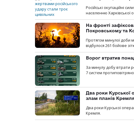
Російські окупаційні си
населенню Харківської о
На фронті зафіксов
Покровському та К
Протягом минулої доби м
відбулося 261 бойове зіт
Ворог втратив пона
За минулу добу втрати р
7 систем протиповітряно
Два роки Курської о
злам планів Кремл
Два роки Курської опера
Кремля.