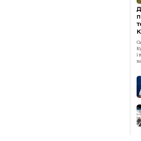
Д
п
т
К
С
К
і 
н