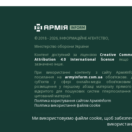
© 2018 - 2026, ІНФОРМАЦІЙНЕ АГЕНТСТВО,
Міністерство оборони України
Контент доступний за ліцензією
Creative Comm
Attribution 4.0 International license
якщо 
зазначено інше.
При використанні контенту з сайту АрміяInf
посилання на
armyinform.com.ua
обов’язкове. 
суб’єктів у сфері онлайн-медіа обов’язкови
розміщення у першому абзаці матеріалу прямого
відкритого для пошукових систем гіперпосилання
цитований матеріал.
Політика користування сайтом АрміяInform
Політика використання файлів cookie
Зауваження та пропозиції по роботі сайту надсилайте
Ми використовуємо файли cookie, щоб забезпе
адресу:
webmaster@armyinform.com.ua
використанн