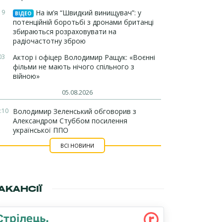
19
На ім’я “Швидкий винищувач”: у
ВІДЕО
потенційній боротьбі з дронами британці
збираються розраховувати на
радіочастотну зброю
03
Актор і офіцер Володимир Ращук: «Воєнні
фільми не мають нічого спільного з
війною»
05.08.2026
:10
Володимир Зеленський обговорив з
Александром Стуббом посилення
української ППО
ВСІ НОВИНИ
АКАНСІЇ
Стрілець,