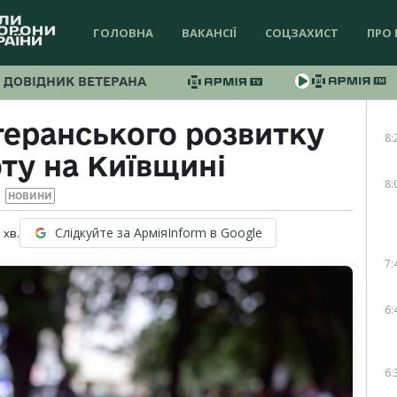
ГОЛОВНА
ВАКАНСІЇ
СОЦЗАХИСТ
ПРО 
ДОВІДНИК ВЕТЕРАНА
теранського розвитку
8:
ту на Київщині
8:
НОВИНИ
Слідкуйте за АрміяInform в Google
1
хв.
7:
6:
6: