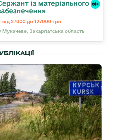
Сержант із матеріального
забезпечення
від 27000 до 127000 грн
Мукачеве, Закарпатська область
УБЛІКАЦІЇ