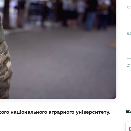
6:
6:
21
В
кого національного аграрного університету.