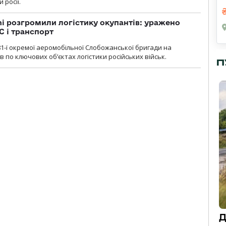
 росії.
i розгромили логістику окупантів: уражено
С і транспорт
1-ї окремої аеромобільної Слобожанської бригади на
 по ключових об’єктах логістики російських військ.
П
Д