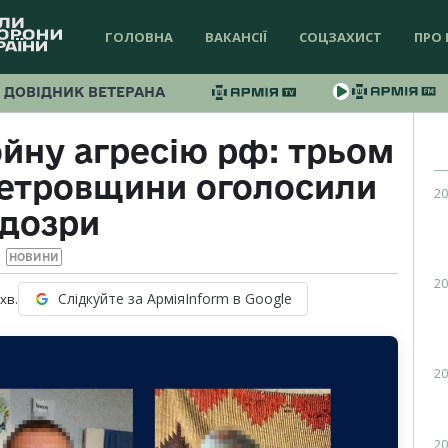
ГОЛОВНА
ВАКАНСІЇ
СОЦЗАХИСТ
ПРО 
ДОВІДНИК ВЕТЕРАНА
йну агресію рф: трьом
етровщини оголосили
20
ідозри
НОВИНИ
20
Слідкуйте за АрміяInform в Google
хв.
20
20