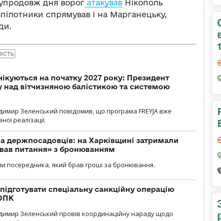
 упродовж дня ворог
атакував
Нікополь
пілотники спрямував і на Марганецьку,
ди.
ІСТЬ
чікуються на початку 2027 року: Президент
у над вітчизняною балістикою та системою
димир Зеленський повідомив, що програма FREYJA вже
ної реалізації.
а держпосадовців: на Харківщині затримали
ував питання» з бронюванням
и посередника, який брав гроші за бронювання.
підготувати спеціальну санкційну операцію
 ОПК
димир Зеленський провів координаційну нараду щодо