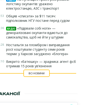
логістику окупантів: уражено
електростанцію, АЗС і транспорт
:53
Обіцяв «списати» за $11 тисяч:
підполковник НГУ постане перед судом
:36
«Підірвали собі ноги» —
АУДІО
деморалізовані окупанти вдаються до
самокаліцтва, щоб не йти у штурми
:28
Ностальгія за пломбіром і виправдання
росії коштували студенту семи років
тюрми: у Харкові засуджено «блогера»
:10
Викрито «батюшку» — зрадника: агент фсб
отримав 15 років ув’язнення
ВСІ НОВИНИ
АКАНСІЇ