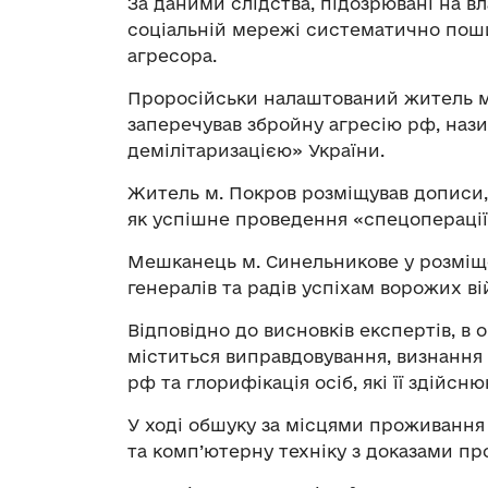
За даними слідства, підозрювані на вл
соціальній мережі систематично пош
агресора.
Проросійськи налаштований житель м
заперечував збройну агресію рф, нази
демілітаризацією» України.
Житель м. Покров розміщував дописи, 
як успішне проведення «спецоперації
Мешканець м. Синельникове у розміщ
генералів та радів успіхам ворожих ві
Відповідно до висновків експертів, в
міститься виправдовування, визнання
рф та глорифікація осіб, які її здійсню
У ході обшуку за місцями проживання
та комп’ютерну техніку з доказами пр