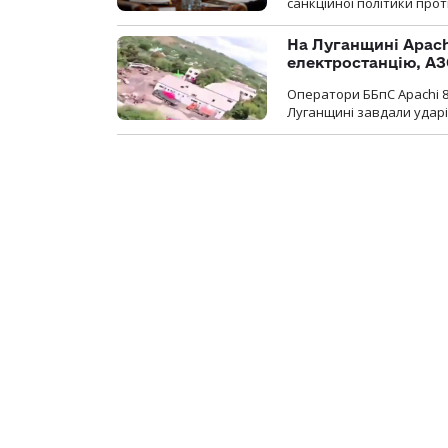
санкційної політики проти
На Луганщині Apach
електростанцію, АЗ
Оператори ББпС Apachi 8
Луганщині завдали ударів