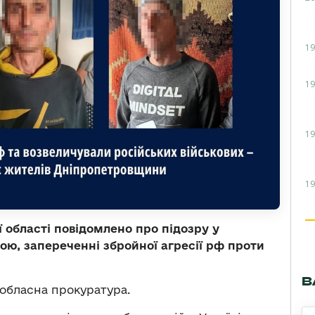
19
19
19
19
області повідомлено про підозру у
ою, запереченні збройної агресії рф проти
В
обласна прокуратура.