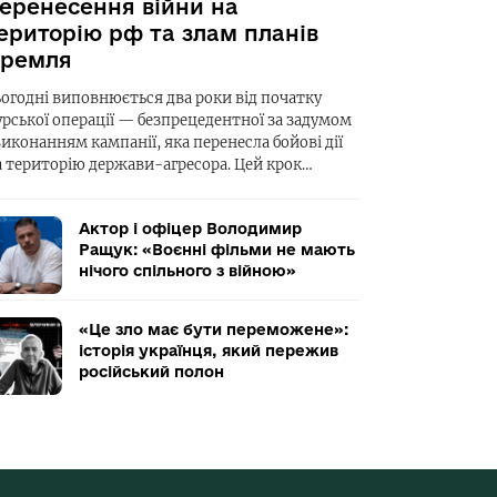
еренесення війни на
ериторію рф та злам планів
ремля
ьогодні виповнюється два роки від початку
урської операції — безпрецедентної за задумом
виконанням кампанії, яка перенесла бойові дії
а територію держави-агресора. Цей крок…
Актор і офіцер Володимир
Ращук: «Воєнні фільми не мають
нічого спільного з війною»
«Це зло має бути переможене»:
історія українця, який пережив
російський полон