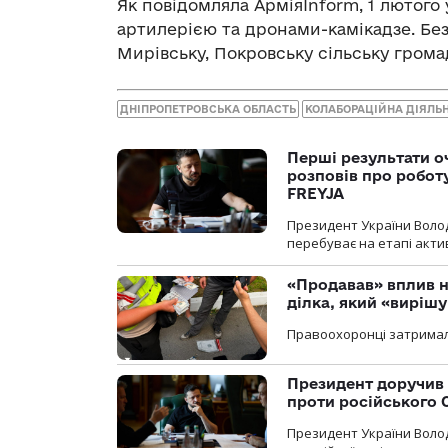
Як повідомляла АрміяInform, 1 лютого
артилерією та дронами-камікадзе. Без
Мирівську, Покровську сільську грома
ДНІПРОПЕТРОВСЬКА ОБЛАСТЬ
КОЛАБОРАЦІЙНА ДІЯЛЬН
Перші результати о
розповів про робот
FREYJA
Президент України Воло
перебуває на етапі актив
«Продавав» вплив н
ділка, який «виріш
Правоохоронці затримал
Президент доручив 
проти російського
Президент України Воло