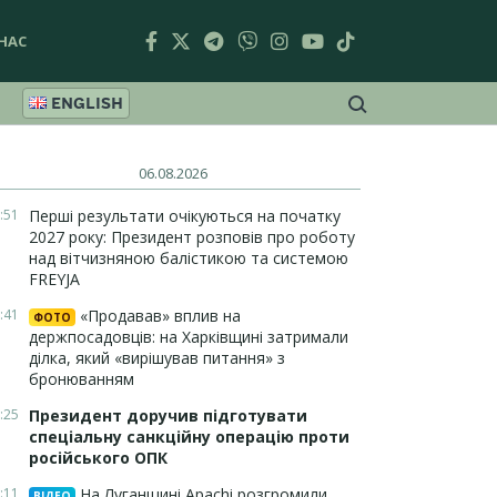
НАС
ENGLISH
06.08.2026
:51
Перші результати очікуються на початку
2027 року: Президент розповів про роботу
над вітчизняною балістикою та системою
FREYJA
:41
«Продавав» вплив на
ФОТО
держпосадовців: на Харківщині затримали
ділка, який «вирішував питання» з
бронюванням
:25
Президент доручив підготувати
спеціальну санкційну операцію проти
російського ОПК
:11
На Луганщині Apachi розгромили
ВІДЕО