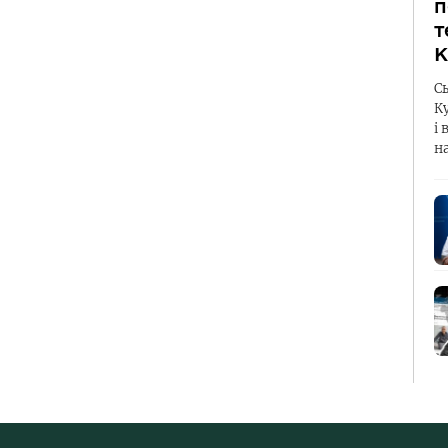
п
т
К
С
К
і 
н