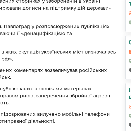
асних сторінках у забороненій в Україні
ирювали дописи на підтримку дій держави-
. Павлоград у розповсюджених публікаціях
ваючи її «денацифікацією та
в яких окупація українських міст визначалась
 рф».
ених коментарях возвеличував російських
йськ.
 опублікованих чоловіками матеріалах
 правомірною, заперечення збройної агресії
ють.
 підозрюваних вилучено мобільні телефони
отиправної діяльності.