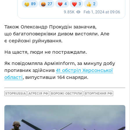
Також Олександр Прокудін зазначив,
що багатоповерхівки дивом вистояли. Але
є серйозні руйнування.
На щастя, люди не постраждали.
Як повідомляла АрміяInform, за минулу добу
противник здійснив
41 обстріл Херсонської
області
, випустивши 164 снаряди.
STOPRUSSIA
АГРЕСІЯ РФ
ВОРОЖІ ОБСТРІЛИ
ВТОРГНЕННЯ РФ