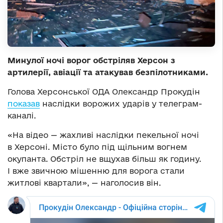
Минулої ночі ворог обстріляв Херсон з
артилерії, авіації та атакував безпілотниками.
Голова Херсонської ОДА Олександр Прокудін
показав
наслідки ворожих ударів у телеграм-
каналі.
«На відео — жахливі наслідки пекельної ночі
в Херсоні. Місто було під щільним вогнем
окупанта. Обстріл не вщухав більш як годину.
І вже звичною мішенню для ворога стали
житлові квартали», — наголосив він.