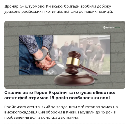
Дронарі 5-ї штурмової Київської бригади зробили добірку
уражень російських піхотинців, які ішли до наших позицій.
Спалив авто Героя України та готував вбивство:
агент фсб отримав 15 років позбавлення волі
Російського агента, який за завданням фсб готував замах на
високопосадовця Сил оборони в Києві, засудили до 15 років
позбавлення волі з конфіскацією майна.