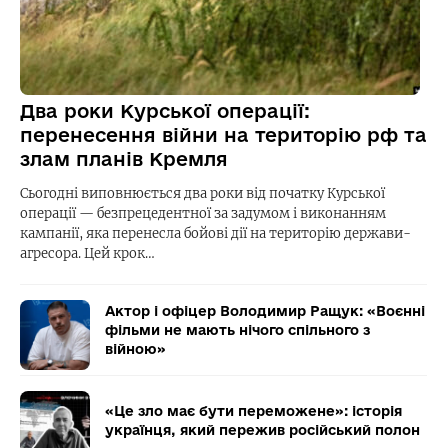
Два роки Курської операції:
перенесення війни на територію рф та
злам планів Кремля
Сьогодні виповнюється два роки від початку Курської
операції — безпрецедентної за задумом і виконанням
кампанії, яка перенесла бойові дії на територію держави-
агресора. Цей крок…
Актор і офіцер Володимир Ращук: «Воєнні
фільми не мають нічого спільного з
війною»
«Це зло має бути переможене»: історія
українця, який пережив російський полон