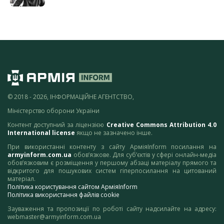
© 2018 - 2026, ІНФОРМАЦІЙНЕ АГЕНТСТВО,
Міністерство оборони України
Контент доступний за ліцензією
Creative Commons Attribution 4.0
International license
якщо не зазначено інше.
При використанні контенту з сайту АрміяInform посилання на
armyinform.com.ua
обов’язкове. Для суб’єктів у сфері онлайн-медіа
обов’язковим є розміщення у першому абзаці матеріалу прямого та
відкритого для пошукових систем гіперпосилання на цитований
матеріал.
Політика користування сайтом АрміяInform
Політика використання файлів cookie
Зауваження та пропозиції по роботі сайту надсилайте на адресу:
webmaster@armyinform.com.ua