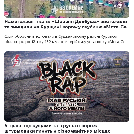
Намагалася тікати: «Шершні Довбуша» вистежили
та знищили на Курщині ворожу гаубицю «Мста-С»
Сили оборони вполювали в Суджанському районі Курської
області рф російську 152-мм артилерійську установку «Мста-С».
У траві, під кущами та в руїнах: ворожі
штурмовики гинуть у різноманітних місцях