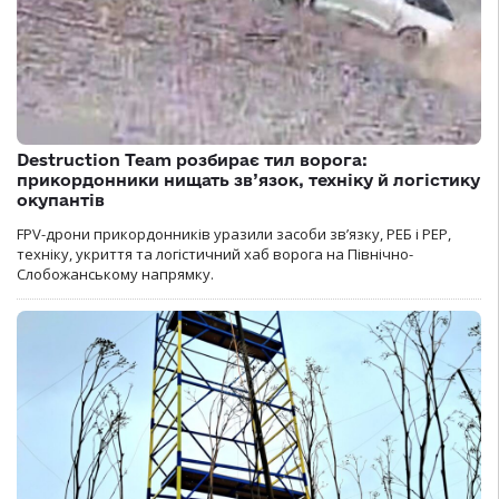
Destruction Team розбирає тил ворога:
прикордонники нищать зв’язок, техніку й логістику
окупантів
FPV-дрони прикордонників уразили засоби зв’язку, РЕБ і РЕР,
техніку, укриття та логістичний хаб ворога на Північно-
Слобожанському напрямку.