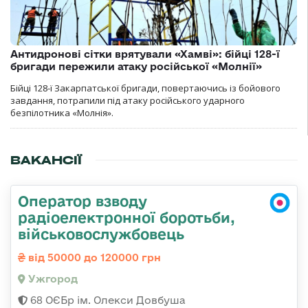
Антидронові сітки врятували «Хамві»: бійці 128-ї
бригади пережили атаку російської «Молнії»
Бійці 128-ї Закарпатської бригади, повертаючись із бойового
завдання, потрапили під атаку російського ударного
безпілотника «Молнія».
ВАКАНСІЇ
Оператор взводу
радіоелектронної боротьби,
військовослужбовець
від 50000 до 120000 грн
Ужгород
68 ОЄБр ім. Олекси Довбуша