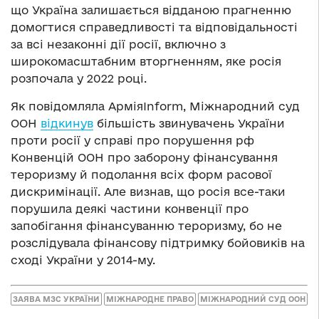
що Україна залишається відданою прагненню
домогтися справедливості та відповідальності
за всі незаконні дії росії, включно з
широкомасштабним вторгненням, яке росія
розпочала у 2022 році.
Як повідомляла АрміяInform, Міжнародний суд
ООН
відкинув
більшість звинувачень України
проти росії у справі про порушення рф
Конвенцій ООН про заборону фінансування
тероризму й подолання всіх форм расової
дискримінації. Але визнав, що росія все-таки
порушила деякі частини конвенції про
запобігання фінансуванню тероризму, бо не
розслідувала фінансову підтримку бойовиків на
сході України у 2014-му.
ЗАЯВА МЗС УКРАЇНИ
МІЖНАРОДНЕ ПРАВО
МІЖНАРОДНИЙ CУД ООН