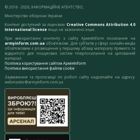
© 2018 - 2026, ІНФОРМАЦІЙНЕ АГЕНТСТВО,
Міністерство оборони України
Контент доступний за ліцензією
Creative Commons Attribution 4.0
International license
якщо не зазначено інше.
При використанні контенту з сайту АрміяInform посилання на
armyinform.com.ua
обов’язкове. Для суб’єктів у сфері онлайн-медіа
обов’язковим є розміщення у першому абзаці матеріалу прямого та
відкритого для пошукових систем гіперпосилання на цитований
матеріал.
Політика користування сайтом АрміяInform
Політика використання файлів cookie
Зауваження та пропозиції по роботі сайту надсилайте на адресу:
webmaster@armyinform.com.ua