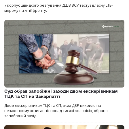
7 корпус швидкого реагування ДШВ ЗСУ тестує власну LTE-
мережу на лінії фронту.
Суд обрав запобіжні заходи двом екскерівникам
ТЦК та СП на Закарпатті
Двом екскерівникам ТЦК та СП, яких ДБР викрило на
незаконному «списанні» понад тисячі чоловіків, обрано
запобіжний захід.