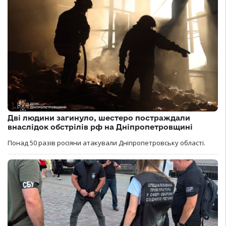
Дві людини загинуло, шестеро постраждали
внаслідок обстрілів рф на Дніпропетровщині
Понад 50 разів росіяни атакували Дніпропетровську області.