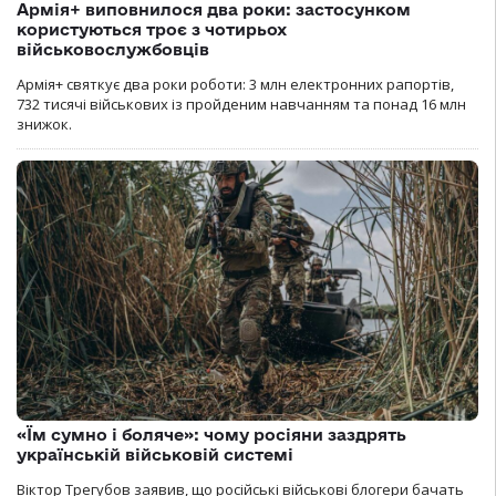
Армія+ виповнилося два роки: застосунком
користуються троє з чотирьох
військовослужбовців
Армія+ святкує два роки роботи: 3 млн електронних рапортів,
732 тисячі військових із пройденим навчанням та понад 16 млн
знижок.
«Їм сумно і боляче»: чому росіяни заздрять
українській військовій системі
Віктор Трегубов заявив, що російські військові блогери бачать