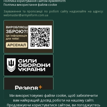
Політика користування сайтом АрміяInform
Політика використання файлів cookie
Зауваження та пропозиції по роботі сайту надсилайте на адресу:
webmaster@armyinform.com.ua
Ми використовуємо файли cookie, щоб забезпечити
вам найкращий досвід роботи на нашому сайті.
Продовжуючи користуватися сайтом, ви погоджуєтесь
press@armyinform.com.ua