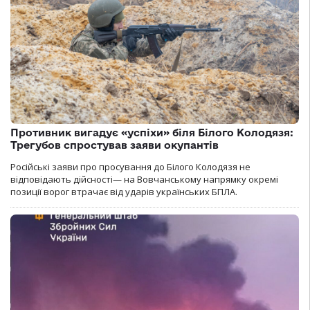
Противник вигадує «успіхи» біля Білого Колодязя:
Трегубов спростував заяви окупантів
Російські заяви про просування до Білого Колодязя не
відповідають дійсності— на Вовчанському напрямку окремі
позиції ворог втрачає від ударів українських БПЛА.