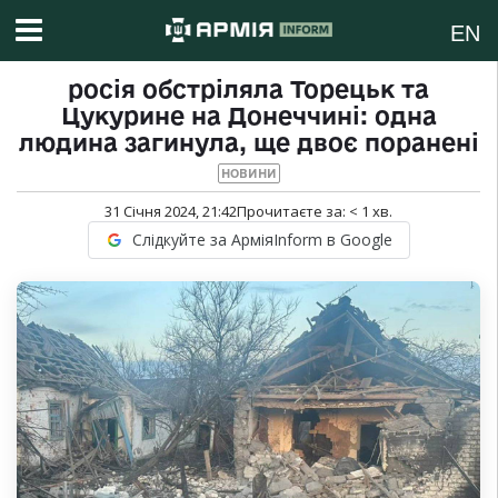
EN
росія обстріляла Торецьк та
Цукурине на Донеччині: одна
людина загинула, ще двоє поранені
НОВИНИ
31 Січня 2024, 21:42
Прочитаєте за:
< 1
хв.
Слідкуйте за АрміяInform в Google