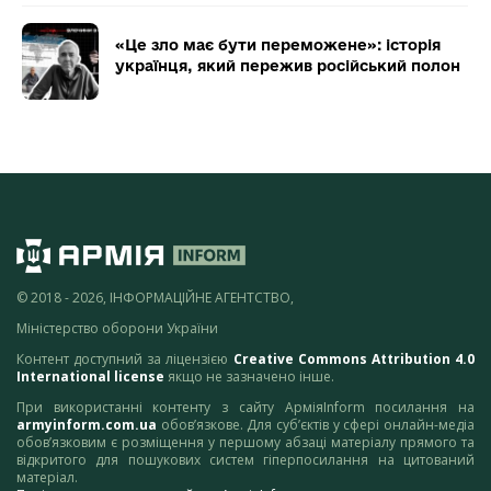
«Це зло має бути переможене»: історія
українця, який пережив російський полон
© 2018 - 2026, ІНФОРМАЦІЙНЕ АГЕНТСТВО,
Міністерство оборони України
Контент доступний за ліцензією
Creative Commons Attribution 4.0
International license
якщо не зазначено інше.
При використанні контенту з сайту АрміяInform посилання на
armyinform.com.ua
обов’язкове. Для суб’єктів у сфері онлайн-медіа
обов’язковим є розміщення у першому абзаці матеріалу прямого та
відкритого для пошукових систем гіперпосилання на цитований
матеріал.