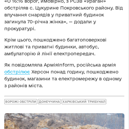
«О 16:16 ворог, ймовірно, з РСЗВ «Ураган»
обстріляв с. Цукурине Покровського району. Від
влучання снарядів у приватний будинок
загинула 70-річна жінка», — додали у
прокуратурі.
Крім цього, пошкоджено багатоповерхові
житлові та приватні будинки, автобус,
амбулаторію й лінії електропередач.
Як повідомляла АрміяInform, російська армія
обстрілює
Херсон понад годину, пошкоджено
будинок, магазини та електромережу в одному
з районів міста.
ВОРОЖІ ОБСТРІЛИ
ДОНЕЧЧИНА
ХАРКІВСЬКИЙ ТРИБУНАЛ