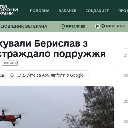
ГОЛОВНА
ВАКАНСІЇ
СОЦЗАХИСТ
ПРО 
ДОВІДНИК ВЕТЕРАНА
кували Берислав з
остраждало подружжя
21
НОВИНИ
Слідкуйте за АрміяInform в Google
хв.
20
20
20