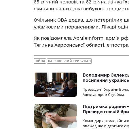
65-річний чоловік та 62-річна жінка ї
скинули на них два вибухові предмети
Очільник ОВА додав, що потерпілих ш
уламковими пораненнями. Лікарі оціню
Як повідомляла АрміяInform, армія р
Тягинка Херсонської області, є постр
ВІЙНА
ХАРКІВСЬКИЙ ТРИБУНАЛ
Володимир Зеленсь
посилення українс
Президент України Воло
Александром Стуббом.
Підтримка родини —
Президентській бриг
Командир артилерійсько
вважає, що підтримка сі