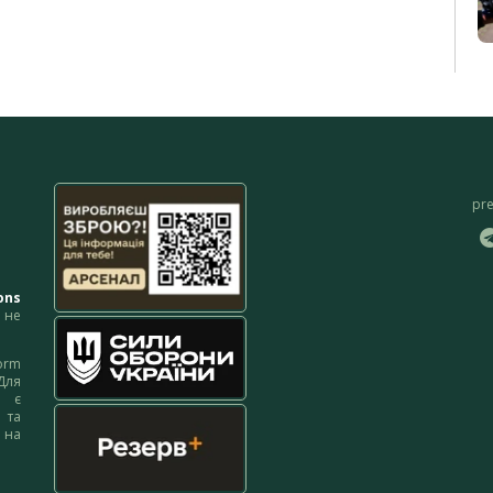
pr
ons
не
orm
Для
м є
 та
 на