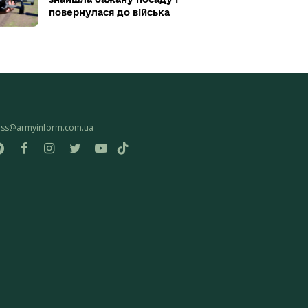
повернулася до війська
ess@armyinform.com.ua