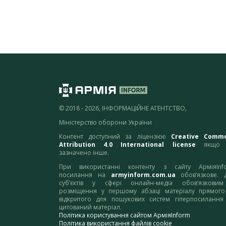
© 2018 - 2026, ІНФОРМАЦІЙНЕ АГЕНТСТВО,
Міністерство оборони України
Контент доступний за ліцензією
Creative Comm
Attribution 4.0 International license
якщо 
зазначено інше.
При використанні контенту з сайту АрміяInf
посилання на
armyinform.com.ua
обов’язкове. 
суб’єктів у сфері онлайн-медіа обов’язкови
розміщення у першому абзаці матеріалу прямого
відкритого для пошукових систем гіперпосилання
цитований матеріал.
Політика користування сайтом АрміяInform
Політика використання файлів cookie