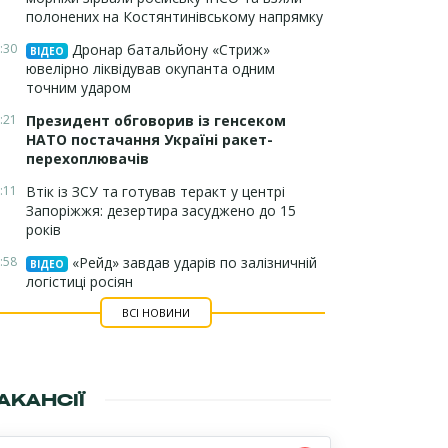
полонених на Костянтинівському напрямку
:30
Дронар батальйону «Стриж»
ВІДЕО
ювелірно ліквідував окупанта одним
точним ударом
:21
Президент обговорив із генсеком
НАТО постачання Україні ракет-
перехоплювачів
:11
Втік із ЗСУ та готував теракт у центрі
Запоріжжя: дезертира засуджено до 15
років
:58
«Рейд» завдав ударів по залізничній
ВІДЕО
логістиці росіян
ВСІ НОВИНИ
АКАНСІЇ