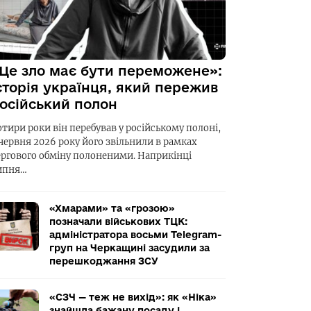
Це зло має бути переможене»:
сторія українця, який пережив
осійський полон
отири роки він перебував у російському полоні,
 червня 2026 року його звільнили в рамках
ергового обміну полоненими. Наприкінці
ипня…
«Хмарами» та «грозою»
позначали військових ТЦК:
адміністратора восьми Telegram-
груп на Черкащині засудили за
перешкоджання ЗСУ
«СЗЧ — теж не вихід»: як «Ніка»
знайшла бажану посаду і