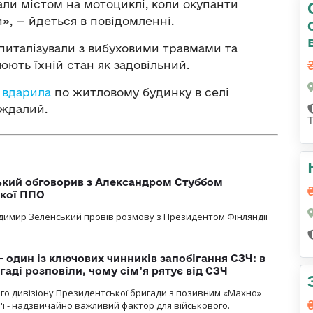
хали містом на мотоциклі, коли окупанти
», — йдеться в повідомленні.
питалізували з вибуховими травмами та
ють їхній стан як задовільний.
ф
вдарила
по житловому будинку в селі
аждалий.
кий обговорив з Александром Стуббом
ької ППО
димир Зеленський провів розмову з Президентом Фінляндії
 один із ключових чинників запобігання СЗЧ: в
аді розповіли, чому сім’я рятує від СЗЧ
го дивізіону Президентської бригади з позивним «Махно»
м'ї - надзвичайно важливий фактор для військового.