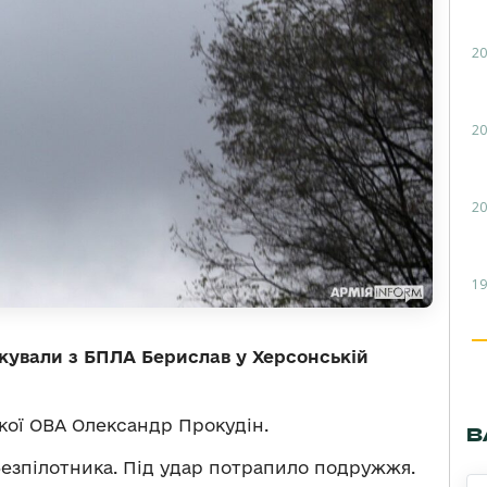
20
20
20
19
акували з БПЛА Берислав у Херсонській
кої ОВА Олександр Прокудін.
В
безпілотника. Під удар потрапило подружжя.