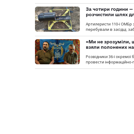
За чотири години — 
розчистили шлях д
Артилеристи 110-ї ОМБр з
перебували в засідці, з
«Ми не зрозуміли, 
взяли полонених н
Розвідники 36-ї окремої 
провести інформаційно-п