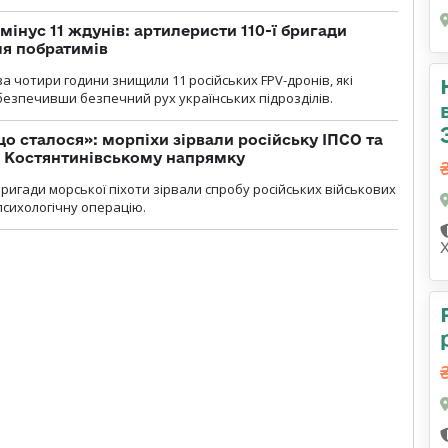
мінус 11 ждунів: артилеристи 110-ї бригади
ля побратимів
а чотири години знищили 11 російських FPV-дронів, які
абезпечивши безпечний рух українських підрозділів.
що сталося»: морпіхи зірвали російську ІПСО та
а Костянтинівському напрямку
бригади морської піхоти зірвали спробу російських військових
сихологічну операцію.