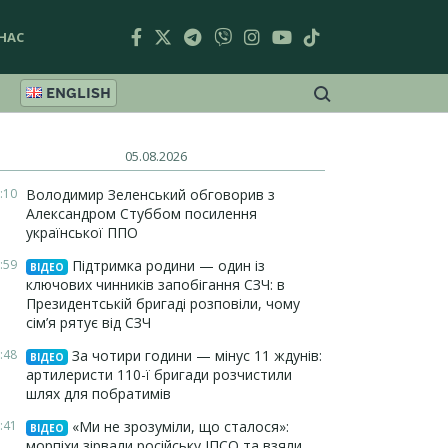
НАС
ENGLISH
05.08.2026
:10
Володимир Зеленський обговорив з
Александром Стуббом посилення
української ППО
:59
Підтримка родини — один із
ВІДЕО
ключових чинників запобігання СЗЧ: в
Президентській бригаді розповіли, чому
сім’я рятує від СЗЧ
:48
За чотири години — мінус 11 ждунів:
ВІДЕО
артилеристи 110-ї бригади розчистили
шлях для побратимів
:41
«Ми не зрозуміли, що сталося»:
ВІДЕО
морпіхи зірвали російську ІПСО та взяли