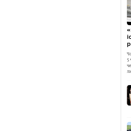
«
і
р
Ч
5
ч
л