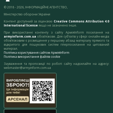
© 2018 - 2026, ІНФОРМАЦІЙНЕ АГЕНТСТВО,
Міністерство оборони України
Контент доступний за ліцензією
Creative Commons Attribution 4.0
International license
якщо не зазначено інше.
При використанні контенту з сайту АрміяInform посилання на
armyinform.com.ua
обов’язкове. Для суб’єктів у сфері онлайн-медіа
обов’язковим є розміщення у першому абзаці матеріалу прямого та
відкритого для пошукових систем гіперпосилання на цитований
матеріал.
Політика користування сайтом АрміяInform
Політика використання файлів cookie
Зауваження та пропозиції по роботі сайту надсилайте на адресу:
webmaster@armyinform.com.ua