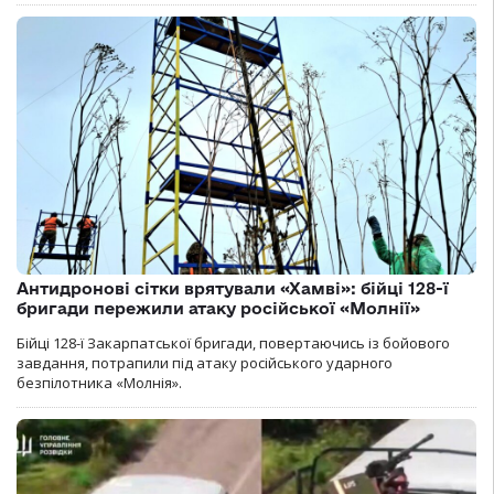
Антидронові сітки врятували «Хамві»: бійці 128-ї
бригади пережили атаку російської «Молнії»
Бійці 128-ї Закарпатської бригади, повертаючись із бойового
завдання, потрапили під атаку російського ударного
безпілотника «Молнія».