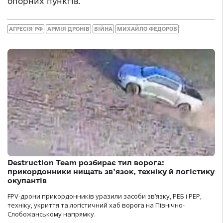
опорних пунктів.
АГРЕСІЯ РФ
АРМІЯ ДРОНІВ
ВІЙНА
МИХАЙЛО ФЕДОРОВ
Destruction Team розбирає тил ворога:
прикордонники нищать зв’язок, техніку й логістику
окупантів
FPV-дрони прикордонників уразили засоби зв’язку, РЕБ і РЕР,
техніку, укриття та логістичний хаб ворога на Північно-
Слобожанському напрямку.