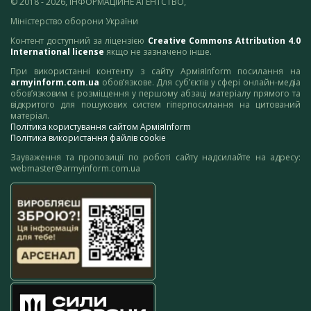
© 2018 - 2026, ІНФОРМАЦІЙНЕ АГЕНТСТВО,
Міністерство оборони України
Контент доступний за ліцензією
Creative Commons Attribution 4.0
International license
якщо не зазначено інше.
При використанні контенту з сайту АрміяInform посилання на
armyinform.com.ua
обов’язкове. Для суб’єктів у сфері онлайн-медіа
обов’язковим є розміщення у першому абзаці матеріалу прямого та
відкритого для пошукових систем гіперпосилання на цитований
матеріал.
Політика користування сайтом АрміяInform
Політика використання файлів cookie
Зауваження та пропозиції по роботі сайту надсилайте на адресу:
webmaster@armyinform.com.ua