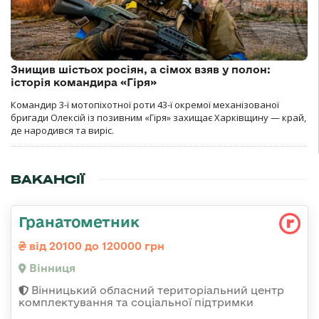
Знищив шістьох росіян, а сімох взяв у полон:
історія командира «Гіря»
Командир 3-ї мотопіхотної роти 43-ї окремої механізованої
бригади Олексій із позивним «Гіря» захищає Харківщину — край,
де народився та виріс.
ВАКАНСІЇ
Гранатометник
від 20100 до 120000 грн
Вінниця
Вінницький обласний територіальний центр
комплектування та соціальної підтримки