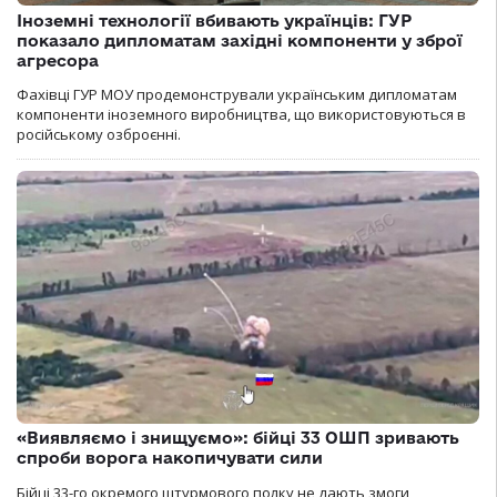
Іноземні технології вбивають українців: ГУР
показало дипломатам західні компоненти у зброї
агресора
Фахівці ГУР МОУ продемонстрували українським дипломатам
компоненти іноземного виробництва, що використовуються в
російському озброєнні.
«Виявляємо і знищуємо»: бійці 33 ОШП зривають
спроби ворога накопичувати сили
Бійці 33-го окремого штурмового полку не дають змоги