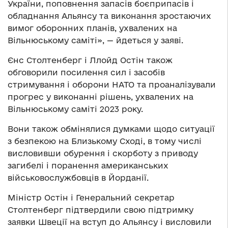
України, поповнення запасів боєприпасів і
обладнання Альянсу та виконання зростаючих
вимог оборонних планів, ухвалених на
Вільнюському саміті», — йдеться у заяві.
Єнс Столтенберг і Ллойд Остін також
обговорили посилення сил і засобів
стримування і оборони НАТО та проаналізували
прогрес у виконанні рішень, ухвалених на
Вільнюському саміті 2023 року.
Вони також обмінялися думками щодо ситуації
з безпекою на Близькому Сході, в тому числі
висловивши обурення і скорботу з приводу
загибелі і поранення американських
військовослужбовців в Йорданії.
Міністр Остін і Генеральний секретар
Столтенберг підтвердили свою підтримку
заявки Швеції на вступ до Альянсу і висловили