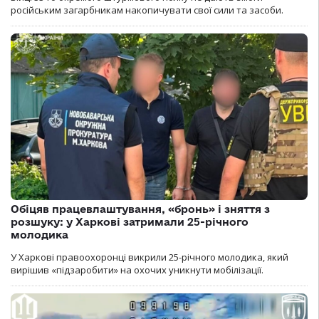
російським загарбникам накопичувати свої сили та засоби.
Обіцяв працевлаштування, «бронь» і зняття з
розшуку: у Харкові затримали 25-річного
молодика
У Харкові правоохоронці викрили 25-річного молодика, який
вирішив «підзаробити» на охочих уникнути мобілізації.