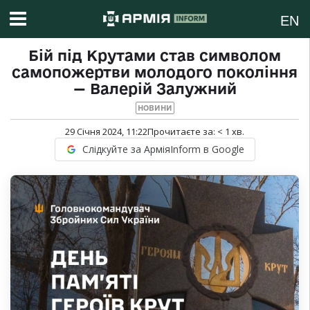
EN
Бій під Крутами став символом
самопожертви молодого покоління
— Валерій Залужний
НОВИНИ
29 Січня 2024, 11:22
Прочитаєте за:
< 1
хв.
Слідкуйте за АрміяInform в Google