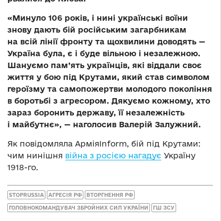
«Минуло 106 років, і нині українські воїни
знову дають бій російським загарбникам
на всій лінії фронту та щохвилини доводять —
Україна була, є і буде вільною і незалежною.
Шануємо пам’ять українців, які віддали своє
життя у бою під Крутами, який став символом
героїзму та самопожертви молодого покоління
в боротьбі з агресором. Дякуємо кожному, хто
зараз боронить державу, її незалежність
і майбутнє», — наголосив Валерій Залужний.
Як повідомляла АрміяInform, бій під Крутами:
чим нинішня
війна з росією нагадує
Україну
1918-го.
STOPRUSSIA
АГРЕСІЯ РФ
ВТОРГНЕННЯ РФ
ГОЛОВНОКОМАНДУВАЧ ЗБРОЙНИХ СИЛ УКРАЇНИ
ГШ ЗСУ