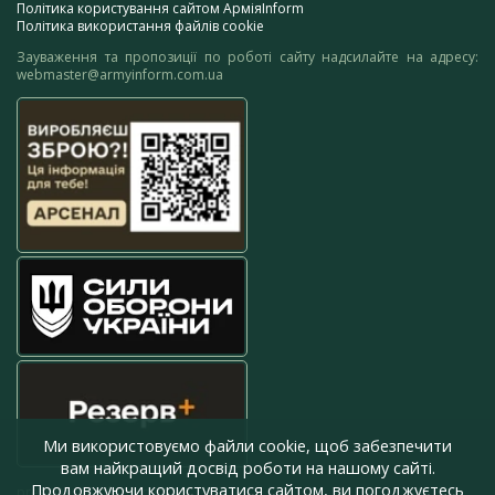
Політика користування сайтом АрміяInform
Політика використання файлів cookie
Зауваження та пропозиції по роботі сайту надсилайте на адресу:
webmaster@armyinform.com.ua
Ми використовуємо файли cookie, щоб забезпечити
вам найкращий досвід роботи на нашому сайті.
Продовжуючи користуватися сайтом, ви погоджуєтесь
press@armyinform.com.ua