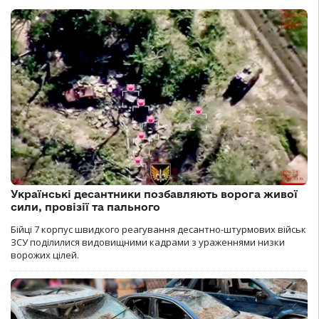
Українські десантники позбавляють ворога живої
сили, провізії та пального
Бійці 7 корпус швидкого реагування десантно-штурмових військ
ЗСУ поділилися видовищними кадрами з ураженнями низки
ворожих цілей.