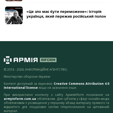
«Це зло має бути переможене»: історія
українця, який пережив російський полон
© 2018 - 2026, ІНФОРМАЦІЙНЕ АГЕНТСТВО,
Міністерство оборони України
Контент доступний за ліцензією
Creative Commons Attribution 4.0
International license
якщо не зазначено інше.
При використанні контенту з сайту АрміяInform посилання на
armyinform.com.ua
обов’язкове. Для суб’єктів у сфері онлайн-медіа
обов’язковим є розміщення у першому абзаці матеріалу прямого та
відкритого для пошукових систем гіперпосилання на цитований
матеріал.