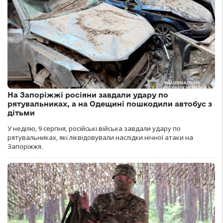
На Запоріжжі росіяни завдали удару по
рятувальниках, а на Одещині пошкодили автобус з
дітьми
У неділю, 9 серпня, російські війська завдали удару по
рятувальниках, які ліквідовували наслідки нічної атаки на
Запоріжжя.