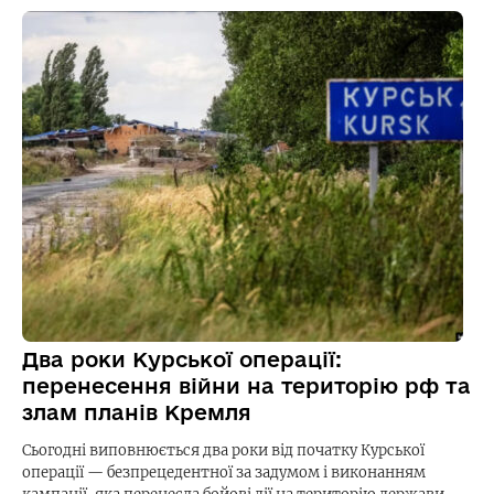
Два роки Курської операції:
перенесення війни на територію рф та
злам планів Кремля
Сьогодні виповнюється два роки від початку Курської
операції — безпрецедентної за задумом і виконанням