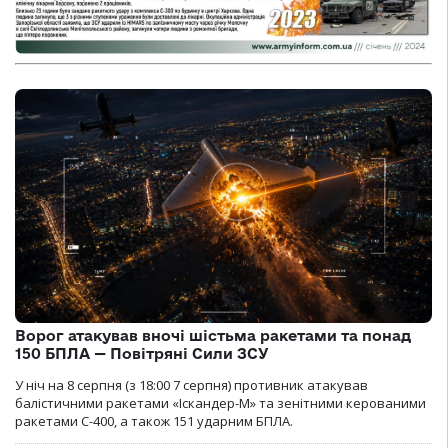
Ворог атакував вночі шістьма ракетами та понад
150 БПЛА — Повітряні Сили ЗСУ
У ніч на 8 серпня (з 18:00 7 серпня) противник атакував
балістичними ракетами «Іскандер-М» та зенітними керованими
ракетами С-400, а також 151 ударним БПЛА.