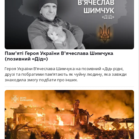
Пам’яті Героя України В’ячеслава Шимчука
(позивний «Дід»)
Героя України В’ячеслава Шимчука на позивний «Дід» рідні,
друзі та побратими пам’ятають як чуйну людину, яка завжди
знаходила змогу подбати про інших.