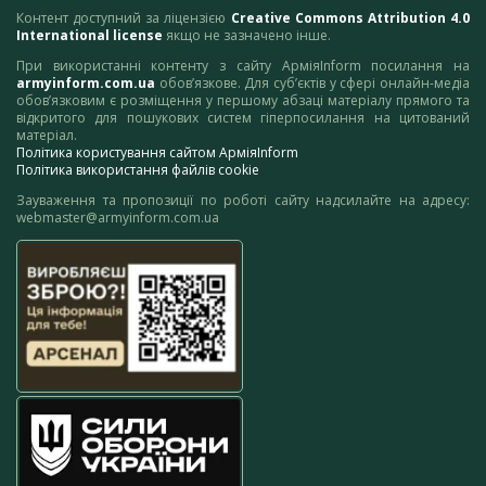
Контент доступний за ліцензією
Creative Commons Attribution 4.0
International license
якщо не зазначено інше.
При використанні контенту з сайту АрміяInform посилання на
armyinform.com.ua
обов’язкове. Для суб’єктів у сфері онлайн-медіа
обов’язковим є розміщення у першому абзаці матеріалу прямого та
відкритого для пошукових систем гіперпосилання на цитований
матеріал.
Політика користування сайтом АрміяInform
Політика використання файлів cookie
Зауваження та пропозиції по роботі сайту надсилайте на адресу:
webmaster@armyinform.com.ua