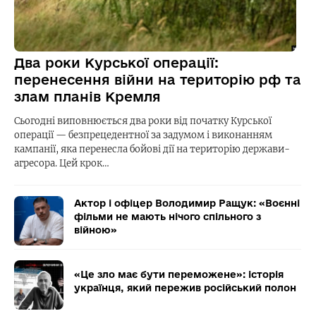
Два роки Курської операції:
перенесення війни на територію рф та
злам планів Кремля
Сьогодні виповнюється два роки від початку Курської
операції — безпрецедентної за задумом і виконанням
кампанії, яка перенесла бойові дії на територію держави-
агресора. Цей крок…
Актор і офіцер Володимир Ращук: «Воєнні
фільми не мають нічого спільного з
війною»
«Це зло має бути переможене»: історія
українця, який пережив російський полон