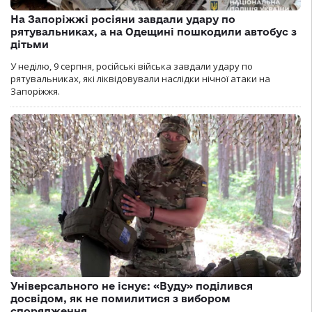
На Запоріжжі росіяни завдали удару по
рятувальниках, а на Одещині пошкодили автобус з
дітьми
У неділю, 9 серпня, російські війська завдали удару по
рятувальниках, які ліквідовували наслідки нічної атаки на
Запоріжжя.
Універсального не існує: «Вуду» поділився
досвідом, як не помилитися з вибором
спорядження