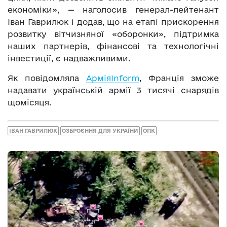
економіки», — наголосив генерал-лейтенант
Іван Гаврилюк і додав, що на етапі прискорення
розвитку вітчизняної «оборонки», підтримка
наших партнерів, фінансові та технологічні
інвестиції, є надважливими.
Як повідомляла
АрміяInform
, Франція зможе
надавати українській армії 3 тисячі снарядів
щомісяця.
ІВАН ГАВРИЛЮК
ОЗБРОЄННЯ ДЛЯ УКРАЇНИ
ОПК