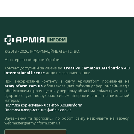
© 2018 - 2026, ІНФОРМАЦІЙНЕ АГЕНТСТВО,
Міністерство оборони України
Контент доступний за ліцензією
Creative Commons Attribution 4.0
International license
якщо не зазначено інше.
При використанні контенту з сайту АрміяInform посилання на
armyinform.com.ua
обов’язкове. Для суб’єктів у сфері онлайн-медіа
обов’язковим є розміщення у першому абзаці матеріалу прямого та
відкритого для пошукових систем гіперпосилання на цитований
матеріал.
Політика користування сайтом АрміяInform
Політика використання файлів cookie
Зауваження та пропозиції по роботі сайту надсилайте на адресу:
webmaster@armyinform.com.ua