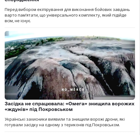
Перед вибором екіпірування для виконання бойових завдань
варто пам’ятати, що універсального комплекту, який підійде
всім, не існує.
Засідка не спрацювала: «Омега» знищила ворожих
«ждунів» під Покровськом
Українські захисники виявили та знищили ворожі дрони, які
готували засідку на одному з териконів під Покровськом.