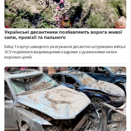
Українські десантники позбавляють ворога живої
сили, провізії та пального
Бійці 7 корпус швидкого реагування десантно-штурмових військ
ЗСУ поділилися видовищними кадрами з ураженнями низки
ворожих цілей.