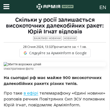
EN
Скільки у росії залишається
високоточних далекобійних ракет:
Юрій Ігнат відповів
ВАЖЛИВІ НОВИНИ
НОВИНИ
28 Січня 2024, 13:32
Прочитаєте за:
< 1
хв.
Слідкуйте за АрміяInform в Google
Ілюстративне фото
На сьогодні рф має майже 900 високоточних
далекобійних ракетх різних типів.
Про таке
в ефірі
телемарафону «Єдині новини»
розповів речник Повітряних Сил ЗСУ полковник
Юрій Ігнат, повідомляє АрміяInform.