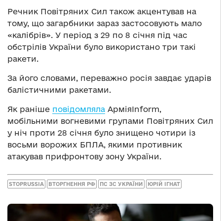
Речник Повітряних Сил також акцентував на
тому, що загарбники зараз застосовують мало
«калібрів». У період з 29 по 8 січня під час
обстрілів України було використано три такі
ракети.
За його словами, переважно росія завдає ударів
балістичними ракетами.
Як раніше
повідомляла
АрміяInform,
мобільними вогневими групами Повітряних Сил
у ніч проти 28 січня було знищено чотири із
восьми ворожих БПЛА, якими противник
атакував прифронтову зону України.
STOPRUSSIA
ВТОРГНЕННЯ РФ
ПС ЗС УКРАЇНИ
ЮРІЙ ІГНАТ