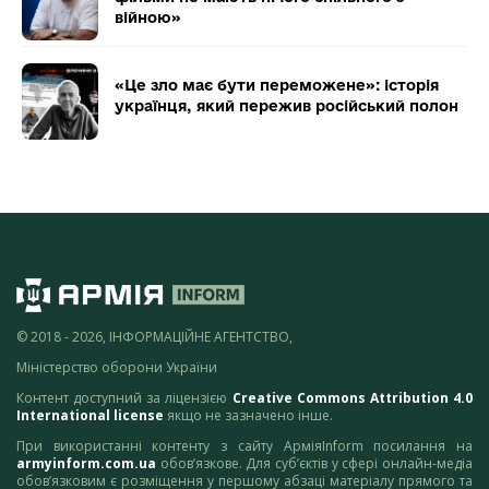
війною»
«Це зло має бути переможене»: історія
українця, який пережив російський полон
© 2018 - 2026, ІНФОРМАЦІЙНЕ АГЕНТСТВО,
Міністерство оборони України
Контент доступний за ліцензією
Creative Commons Attribution 4.0
International license
якщо не зазначено інше.
При використанні контенту з сайту АрміяInform посилання на
armyinform.com.ua
обов’язкове. Для суб’єктів у сфері онлайн-медіа
обов’язковим є розміщення у першому абзаці матеріалу прямого та