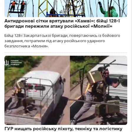
Антидронові сітки врятували «Хамві»: бійці 128-ї
бригади пережили атаку російської «Молнії»
Бійці 128-ї Закарпатської бригади, повертаючись із бойового
завдання, потрапили під атаку російського ударного
безпілотника «Молнія».
ГУР нищать російську піхоту, техніку та логістику