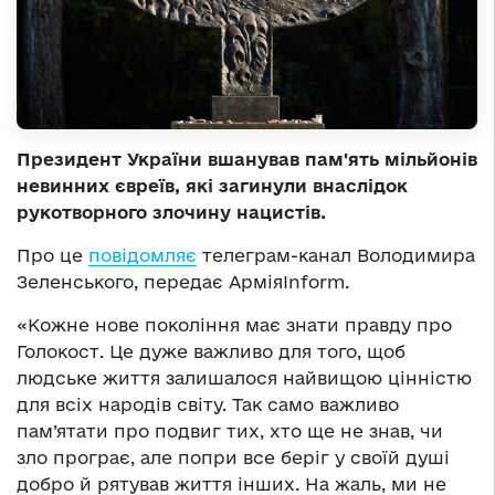
Президент України вшанував пам'ять мільйонів
невинних євреїв, які загинули внаслідок
рукотворного злочину нацистів.
Про це
повідомляє
телеграм-канал Володимира
Зеленського, передає АрміяInform.
«Кожне нове покоління має знати правду про
Голокост. Це дуже важливо для того, щоб
людське життя залишалося найвищою цінністю
для всіх народів світу. Так само важливо
пам’ятати про подвиг тих, хто ще не знав, чи
зло програє, але попри все беріг у своїй душі
добро й рятував життя інших. На жаль, ми не