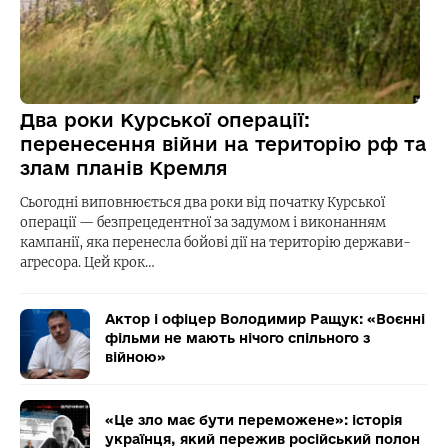
Два роки Курської операції:
перенесення війни на територію рф та
злам планів Кремля
Сьогодні виповнюється два роки від початку Курської
операції — безпрецедентної за задумом і виконанням
кампанії, яка перенесла бойові дії на територію держави-
агресора. Цей крок…
Актор і офіцер Володимир Ращук: «Воєнні
фільми не мають нічого спільного з
війною»
«Це зло має бути переможене»: історія
українця, який пережив російський полон