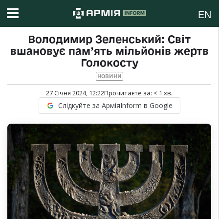
EN
Володимир Зеленський: Світ
вшановує пам’ять мільйонів жертв
Голокосту
НОВИНИ
27 Січня 2024, 12:22
Прочитаєте за:
< 1
хв.
Слідкуйте за АрміяInform в Google