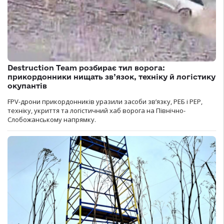
Destruction Team розбирає тил ворога:
прикордонники нищать зв’язок, техніку й логістику
окупантів
FPV-дрони прикордонників уразили засоби зв’язку, РЕБ і РЕР,
техніку, укриття та логістичний хаб ворога на Північно-
Слобожанському напрямку.