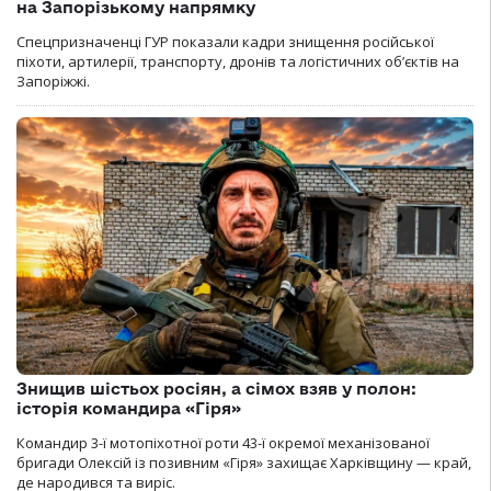
на Запорізькому напрямку
Спецпризначенці ГУР показали кадри знищення російської
піхоти, артилерії, транспорту, дронів та логістичних об’єктів на
Запоріжжі.
Знищив шістьох росіян, а сімох взяв у полон:
історія командира «Гіря»
Командир 3-ї мотопіхотної роти 43-ї окремої механізованої
бригади Олексій із позивним «Гіря» захищає Харківщину — край,
де народився та виріс.