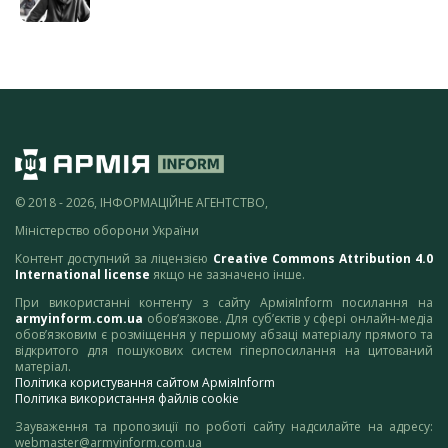
© 2018 - 2026, ІНФОРМАЦІЙНЕ АГЕНТСТВО,
Міністерство оборони України
Контент доступний за ліцензією
Creative Commons Attribution 4.0
International license
якщо не зазначено інше.
При використанні контенту з сайту АрміяInform посилання на
armyinform.com.ua
обов’язкове. Для суб’єктів у сфері онлайн-медіа
обов’язковим є розміщення у першому абзаці матеріалу прямого та
відкритого для пошукових систем гіперпосилання на цитований
матеріал.
Політика користування сайтом АрміяInform
Політика використання файлів cookie
Зауваження та пропозиції по роботі сайту надсилайте на адресу:
webmaster@armyinform.com.ua