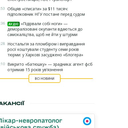
:53
Обіцяв «списати» за $11 тисяч:
підполковник НГУ постане перед судом
:36
«Підірвали собі ноги» —
АУДІО
деморалізовані окупанти вдаються до
самокаліцтва, щоб не йти у штурми
:28
Ностальгія за пломбіром і виправдання
росії коштували студенту семи років
тюрми: у Харкові засуджено «блогера»
:10
Викрито «батюшку» — зрадника: агент фсб
отримав 15 років ув’язнення
ВСІ НОВИНИ
АКАНСІЇ
Лікар-невропатолог
(військова служба)