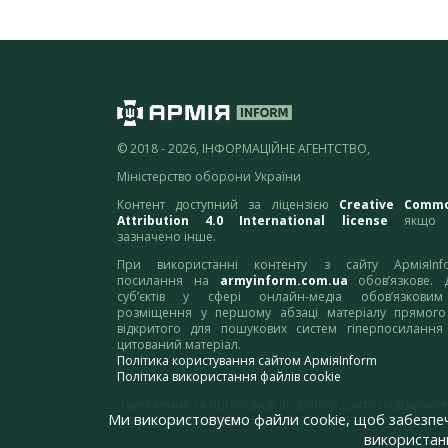
© 2018 - 2026, ІНФОРМАЦІЙНЕ АГЕНТСТВО,
Міністерство оборони України
Контент доступний за ліцензією
Creative Comm
Attribution 4.0 International license
якщо 
зазначено інше.
При використанні контенту з сайту АрміяInf
посилання на
armyinform.com.ua
обов’язкове. 
суб’єктів у сфері онлайн-медіа обов’язкови
розміщення у першому абзаці матеріалу прямого
відкритого для пошукових систем гіперпосилання
цитований матеріал.
Політика користування сайтом АрміяInform
Політика використання файлів cookie
Зауваження та пропозиції по роботі сайту надсилайте
Ми використовуємо файли cookie, щоб забезпе
адресу:
webmaster@armyinform.com.ua
використанн