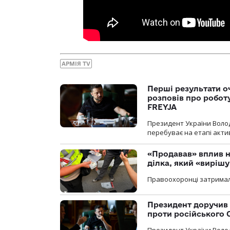
АРМІЯ TV
Перші результати о
розповів про робот
FREYJA
Президент України Воло
перебуває на етапі актив
«Продавав» вплив н
ділка, який «виріш
Правоохоронці затримал
Президент доручив 
проти російського