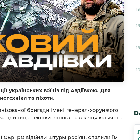
19
19
19
19
ї українських воїнів під Авдіївкою. Для
нетехніки та піхоти.
анізованої бригади імені генерал-хорунжого
В
а одиниць техніки ворога та значну кількість
-ї ОБрТрО відбили штурм росіян, спалили їм