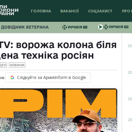
ГОЛОВНА
ВАКАНСІЇ
СОЦЗАХИСТ
ПРО 
ДОВІДНИК ВЕТЕРАНА
TV: ворожа колона біля
20
ена техніка росіян
ДЕО
НОВИНИ
20
Слідкуйте за АрміяInform в Google
хв.
20
20