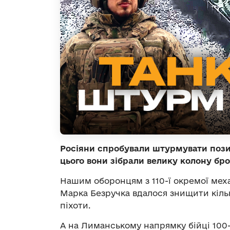
Росіяни спробували штурмувати позиці
цього вони зібрали велику колону бро
Нашим оборонцям з 110-ї окремої мех
Марка Безручка вдалося знищити кільк
піхоти.
А на Лиманському напрямку бійці 100