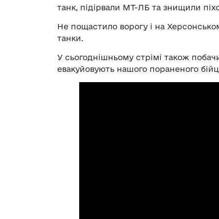
танк, підірвали МТ-ЛБ та знищили піхо
Не пощастило ворогу і на Херсонсько
танки.
У сьогоднішньому стрімі також побачи
евакуйовують нашого пораненого бійц