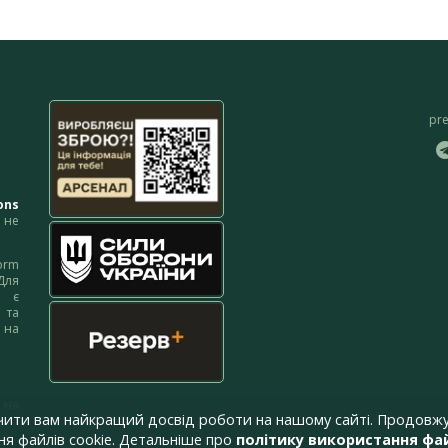
pr
ons
не
orm
Для
м є
 та
 на
 на
чити вам найкращий досвід роботи на нашому сайті. Продовжу
я файлів cookie. Детальніше про
політику використання фай