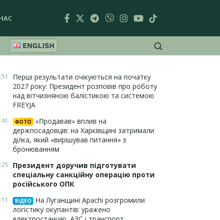
НАС
ENGLISH
:51
Перші результати очікуються на початку
2027 року: Президент розповів про роботу
над вітчизняною балістикою та системою
FREYJA
:41
«Продавав» вплив на
ФОТО
держпосадовців: на Харківщині затримали
ділка, який «вирішував питання» з
бронюванням
:25
Президент доручив підготувати
спеціальну санкційну операцію проти
російського ОПК
:11
На Луганщині Apachi розгромили
ВІДЕО
логістику окупантів: уражено
електростанцію, АЗС і транспорт