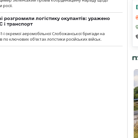
димир Зеленський провів координаційну нараду щодо
 росії.
i розгромили логістику окупантів: уражено
С і транспорт
1-ї окремої аеромобільної Слобожанської бригади на
 по ключових об’єктах логістики російських військ.
П