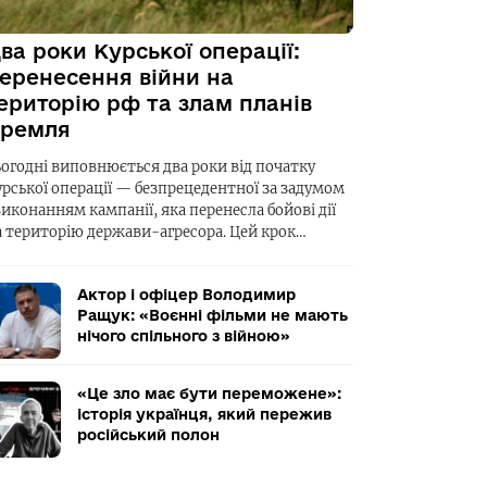
ва роки Курської операції:
еренесення війни на
ериторію рф та злам планів
ремля
ьогодні виповнюється два роки від початку
урської операції — безпрецедентної за задумом
виконанням кампанії, яка перенесла бойові дії
а територію держави-агресора. Цей крок…
Актор і офіцер Володимир
Ращук: «Воєнні фільми не мають
нічого спільного з війною»
«Це зло має бути переможене»:
історія українця, який пережив
російський полон