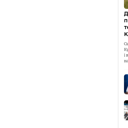
Д
п
т
К
С
К
і 
н