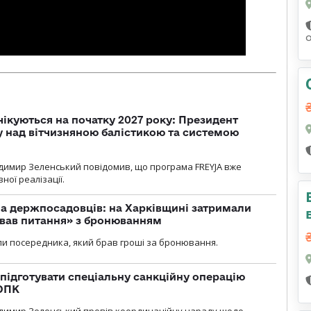
чікуються на початку 2027 року: Президент
у над вітчизняною балістикою та системою
димир Зеленський повідомив, що програма FREYJA вже
ної реалізації.
а держпосадовців: на Харківщині затримали
ував питання» з бронюванням
и посередника, який брав гроші за бронювання.
підготувати спеціальну санкційну операцію
 ОПК