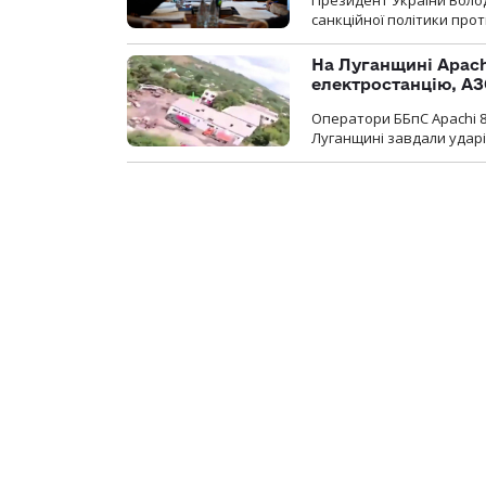
Президент України Воло
санкційної політики проти
На Луганщині Apach
електростанцію, АЗ
Оператори ББпС Apachi 8
Луганщині завдали ударів