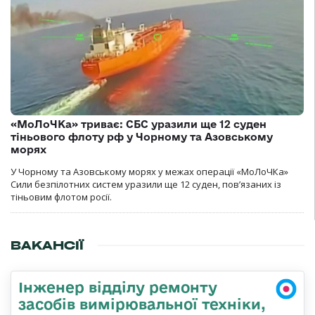
«МоЛоЧКа» триває: СБС уразили ще 12 суден
тіньового флоту рф у Чорному та Азовському
морях
У Чорному та Азовському морях у межах операції «МоЛоЧКа»
Сили безпілотних систем уразили ще 12 суден, пов’язаних із
тіньовим флотом росії.
ВАКАНСІЇ
Інженер відділу ремонту
засобів вимірювальної техніки,