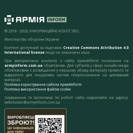
© 2018 - 2026, ІНФОРМАЦІЙНЕ АГЕНТСТВО,
Міністерство оборони України
Контент доступний за ліцензією
Creative Commons Attribution 4.0
International license
якщо не зазначено інше.
При використанні контенту з сайту АрміяInform посилання на
armyinform.com.ua
обов’язкове. Для суб’єктів у сфері онлайн-медіа
обов’язковим є розміщення у першому абзаці матеріалу прямого та
відкритого для пошукових систем гіперпосилання на цитований
матеріал.
Політика користування сайтом АрміяInform
Політика використання файлів cookie
Зауваження та пропозиції по роботі сайту надсилайте на адресу:
webmaster@armyinform.com.ua