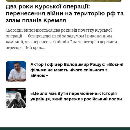
Два роки Курської операції:
перенесення війни на територію рф та
злам планів Кремля
Сьогодні виповнюється два роки від початку Курської
операції — безпрецедентної за задумом і виконанням
кампанії, яка перенесла бойові дії на територію держави-
агресора. Цей крок…
Актор і офіцер Володимир Ращук: «Воєнні
фільми не мають нічого спільного з
війною»
«Це зло має бути переможене»: історія
українця, який пережив російський полон