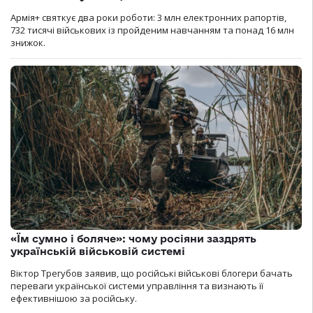
Армія+ святкує два роки роботи: 3 млн електронних рапортів,
732 тисячі військових із пройденим навчанням та понад 16 млн
знижок.
«Їм сумно і боляче»: чому росіяни заздрять
українській військовій системі
Віктор Трегубов заявив, що російські військові блогери бачать
переваги української системи управління та визнають її
ефективнішою за російську.