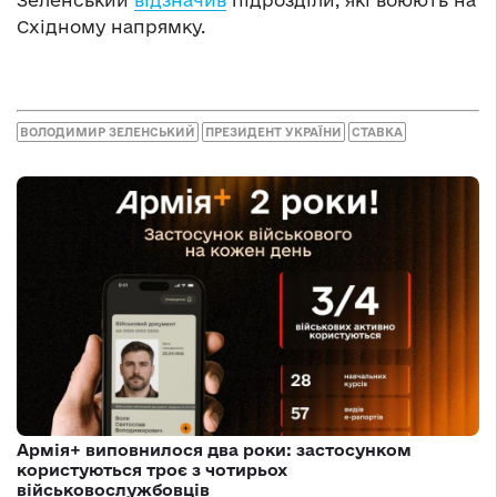
Зеленський
відзначив
підрозділи, які воюють на
Східному напрямку.
ВОЛОДИМИР ЗЕЛЕНСЬКИЙ
ПРЕЗИДЕНТ УКРАЇНИ
СТАВКА
Армія+ виповнилося два роки: застосунком
користуються троє з чотирьох
військовослужбовців