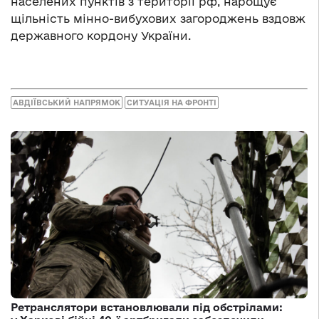
населених пунктів з території рф, нарощує
щільність мінно-вибухових загороджень вздовж
державного кордону України.
АВДІЇВСЬКИЙ НАПРЯМОК
СИТУАЦІЯ НА ФРОНТІ
Ретранслятори встановлювали під обстрілами: