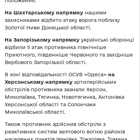
положення.
На Шахтарському напрямку
нашими
захисниками відбито атаку ворога поблизу
Золотої Ниви Донецької області.
На Запорізькому напрямку
українські оборонці
відбили 5 атак противника північніше
Приютного, південніше Червоного та західніше
Вербового Запорізької області.
В зоні відповідальності ОСУВ «Одеса»
на
Херсонському напрямку
артилерійських
обстрілів противника зазнали Херсон,
Миколаївка, Тягинка, Новотягинка, Антонівка
Херсонської області та Солончаки
Миколаївської області.
Також противник здійснив обстріли з
реактивних систем залпового вогню районів
населених пунктів Іванівка, Токарівка, Томина