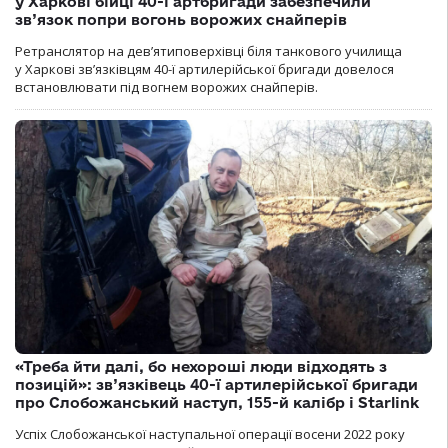
у Харкові бійці 40-ї артбригади забезпечили
зв’язок попри вогонь ворожих снайперів
Ретранслятор на дев’ятиповерхівці біля танкового училища
у Харкові зв’язківцям 40-ї артилерійської бригади довелося
встановлювати під вогнем ворожих снайперів.
«Треба йти далі, бо нехороші люди відходять з
позицій»: зв’язківець 40-ї артилерійської бригади
про Слобожанський наступ, 155-й калібр і Starlink
Успіх Слобожанської наступальної операції восени 2022 року