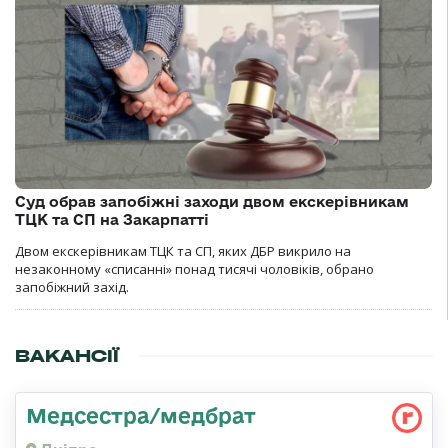
Суд обрав запобіжні заходи двом екскерівникам
ТЦК та СП на Закарпатті
Двом екскерівникам ТЦК та СП, яких ДБР викрило на
незаконному «списанні» понад тисячі чоловіків, обрано
запобіжний захід.
ВАКАНСІЇ
Медсестра/медбрат