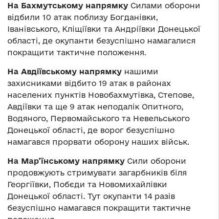
На Бахмутському напрямку
Силами оборони
відбили 10 атак поблизу Богданівки,
Іванівського, Кліщіївки та Андріївки Донецької
області, де окупанти безуспішно намагалися
покращити тактичне положення.
На Авдіївському напрямку
нашими
захисниками відбито 19 атак в районах
населених пунктів Новобахмутівка, Степове,
Авдіївки та ще 9 атак неподалік Опитного,
Водяного, Первомайського та Невельського
Донецької області, де ворог безуспішно
намагався прорвати оборону наших військ.
На Мар’їнському напрямку
Сили оборони
продовжують стримувати загарбників біля
Георгіївки, Побєди та Новомихайлівки
Донецької області. Тут окупанти 14 разів
безуспішно намагався покращити тактичне