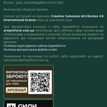
© 2018 - 2026, ІНФОРМАЦІЙНЕ АГЕНТСТВО,
Міністерство оборони України
Контент доступний за ліцензією
Creative Commons Attribution 4.0
International license
якщо не зазначено інше.
При використанні контенту з сайту АрміяInform посилання на
armyinform.com.ua
обов’язкове. Для суб’єктів у сфері онлайн-медіа
обов’язковим є розміщення у першому абзаці матеріалу прямого та
відкритого для пошукових систем гіперпосилання на цитований
матеріал.
Політика користування сайтом АрміяInform
Політика використання файлів cookie
Зауваження та пропозиції по роботі сайту надсилайте на адресу:
webmaster@armyinform.com.ua