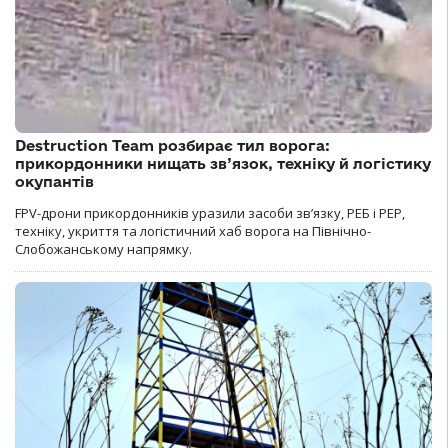
Destruction Team розбирає тил ворога:
прикордонники нищать зв’язок, техніку й логістику
окупантів
FPV-дрони прикордонників уразили засоби зв’язку, РЕБ і РЕР,
техніку, укриття та логістичний хаб ворога на Північно-
Слобожанському напрямку.