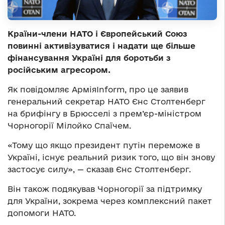
Країни-члени НАТО і Європейський Союз
повинні активізуватися і надати ще більше
фінансування Україні для боротьби з
російським агресором.
Як повідомляє АрміяInform, про це заявив
генеральний секретар НАТО Єнс Столтенберг
на брифінгу в Брюсселі з прем’єр-міністром
Чорногорії Мілойко Спаїчем.
«Тому що якщо президент путін переможе в
Україні, існує реальний ризик того, що він знову
застосує силу», — сказав Єнс Столтенберг.
Він також подякував Чорногорії за підтримку
для України, зокрема через комплексний пакет
допомоги НАТО.