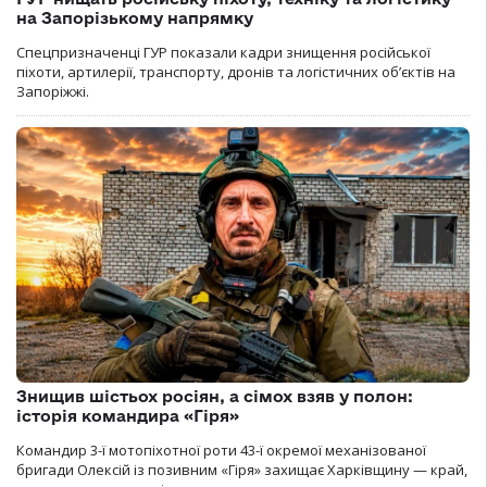
на Запорізькому напрямку
Спецпризначенці ГУР показали кадри знищення російської
піхоти, артилерії, транспорту, дронів та логістичних об’єктів на
Запоріжжі.
Знищив шістьох росіян, а сімох взяв у полон:
історія командира «Гіря»
Командир 3-ї мотопіхотної роти 43-ї окремої механізованої
бригади Олексій із позивним «Гіря» захищає Харківщину — край,