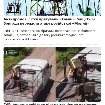
Антидронові сітки врятували «Хамві»: бійці 128-ї
бригади пережили атаку російської «Молнії»
Бійці 128-ї Закарпатської бригади, повертаючись із бойового
завдання, потрапили під атаку російського ударного
безпілотника «Молнія».
ГУР нищать російську піхоту, техніку та логістику