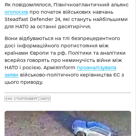
Як повідомлялося, Північноатлантичний альянс
оголосив
про початок військових навчань
Steadfast Defender 24, які стануть найбільшими
для НАТО за останні десятиріччя.
Вони відбуваються на тлі безпрецедентного
досі інформаційного протистояння між
країнами Європи та рф. Політики та аналітики
всерйоз говорять про неминучість війни між
НАТО і росією. АрміяInform
проаналізувала
заяви
військово-політичного керівництва ЄС з
цього приводу.
ЄНС СТОЛТЕНБЕРГ
НАТО