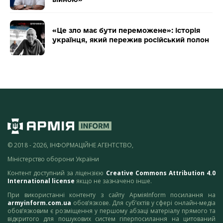
«Це зло має бути переможене»: історія
українця, який пережив російський полон
© 2018 - 2026, ІНФОРМАЦІЙНЕ АГЕНТСТВО,
Міністерство оборони України
Контент доступний за ліцензією
Creative Commons Attribution 4.0
International license
якщо не зазначено інше.
При використанні контенту з сайту АрміяInform посилання на
armyinform.com.ua
обов’язкове. Для суб’єктів у сфері онлайн-медіа
обов’язковим є розміщення у першому абзаці матеріалу прямого та
відкритого для пошукових систем гіперпосилання на цитований