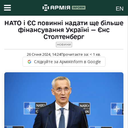
EN
НАТО і ЄС повинні надати ще більше
фінансування Україні — Єнс
Столтенберг
НОВИНИ
26 Січня 2024, 14:24
Прочитаєте за:
< 1
хв.
Слідкуйте за АрміяInform в Google