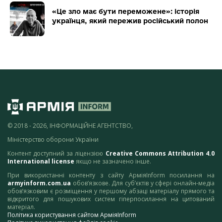
«Це зло має бути переможене»: історія
українця, який пережив російський полон
© 2018 - 2026, ІНФОРМАЦІЙНЕ АГЕНТСТВО,
Міністерство оборони України
Контент доступний за ліцензією
Creative Commons Attribution 4.0
International license
якщо не зазначено інше.
При використанні контенту з сайту АрміяInform посилання на
armyinform.com.ua
обов’язкове. Для суб’єктів у сфері онлайн-медіа
обов’язковим є розміщення у першому абзаці матеріалу прямого та
відкритого для пошукових систем гіперпосилання на цитований
матеріал.
Політика користування сайтом АрміяInform