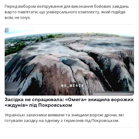
Перед вибором екіпірування для виконання бойових завдань
варто пам’ятати, що універсального комплекту, який підійде
всім, не існує.
Засідка не спрацювала: «Омега» знищила ворожих
«ждунів» під Покровськом
Українські захисники виявили та знищили ворожі дрони, які
готували засідку на одному з териконів під Покровськом.