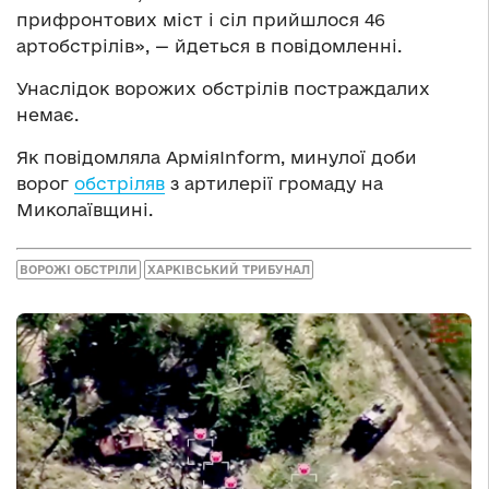
прифронтових міст і сіл прийшлося 46
артобстрілів», — йдеться в повідомленні.
Унаслідок ворожих обстрілів постраждалих
немає.
Як повідомляла АрміяInform, минулої доби
ворог
обстріляв
з артилерії громаду на
Миколаївщині.
ВОРОЖІ ОБСТРІЛИ
ХАРКІВСЬКИЙ ТРИБУНАЛ