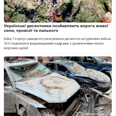
Українські десантники позбавляють ворога живої
сили, провізії та пального
Бійці 7 корпус швидкого реагування десантно-штурмових військ
ЗСУ поділилися видовищними кадрами з ураженнями низки
ворожих цілей.