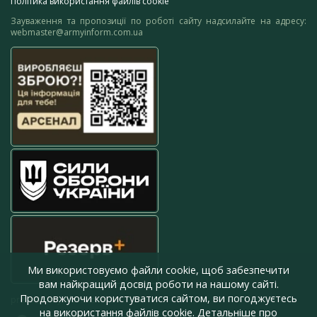
Політика використання файлів cookie
Зауваження та пропозиції по роботі сайту надсилайте на адресу:
webmaster@armyinform.com.ua
Ми використовуємо файли cookie, щоб забезпечити
вам найкращий досвід роботи на нашому сайті.
Продовжуючи користуватися сайтом, ви погоджуєтесь
press@armyinform.com.ua
на використання файлів cookie. Детальніше про