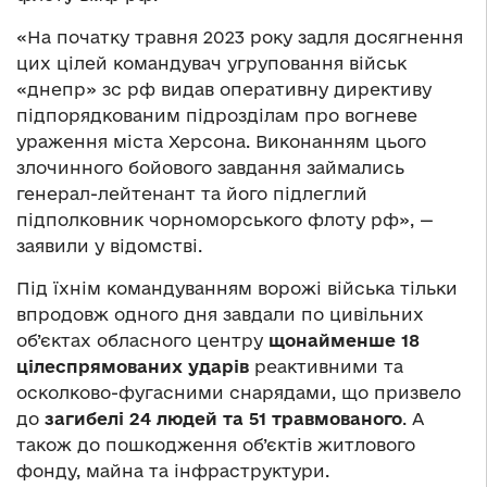
«На початку травня 2023 року задля досягнення
цих цілей командувач угруповання військ
«днепр» зс рф видав оперативну директиву
підпорядкованим підрозділам про вогневе
ураження міста Херсона. Виконанням цього
злочинного бойового завдання займались
генерал-лейтенант та його підлеглий
підполковник чорноморського флоту рф», —
заявили у відомстві.
Під їхнім командуванням ворожі війська тільки
впродовж одного дня завдали по цивільних
об’єктах обласного центру
щонайменше 18
цілеспрямованих ударів
реактивними та
осколково-фугасними снарядами, що призвело
до
загибелі 24 людей та
51
травмованого
. А
також до пошкодження об’єктів житлового
фонду, майна та інфраструктури.