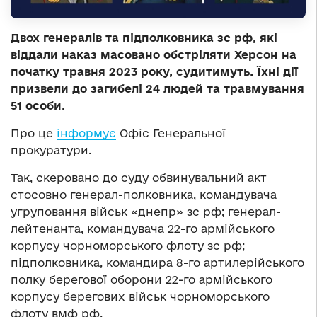
Двох генералів та підполковника зс рф, які
віддали наказ масовано обстріляти Херсон на
початку травня 2023 року, судитимуть. Їхні дії
призвели до загибелі 24 людей та травмування
51 особи.
Про це
інформує
Офіс Генеральної
прокуратури.
Так, скеровано до суду обвинувальний акт
стосовно генерал-полковника, командувача
угруповання військ «днепр» зс рф; генерал-
лейтенанта, командувача 22-го армійського
корпусу чорноморського флоту зс рф;
підполковника, командира 8-го артилерійського
полку берегової оборони 22-го армійського
корпусу берегових військ чорноморського
флоту вмф рф.