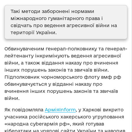
Такі методи заборонені нормами
міжнародного гуманітарного права і
свідчать про ведення агресивної війни на
території України.
Обвинуваченим генерал-полковнику та генерал-
лейтенанту інкримінують ведення агресивної
війни, а також віддання наказу про вчинення
інших порушень законів та звичаїв війни.
Підполковник чорноморського флоту вмф рф
обвинувачується у відданні наказу про
вчинення інших порушень законів та звичаїв
війни.
Як повідомляла
АрміяInform
, у Харкові викрито
учасника російського хакерського угруповання
«народна сyberармія рф», який готував
кібератаки на урядові сайти України та наводив