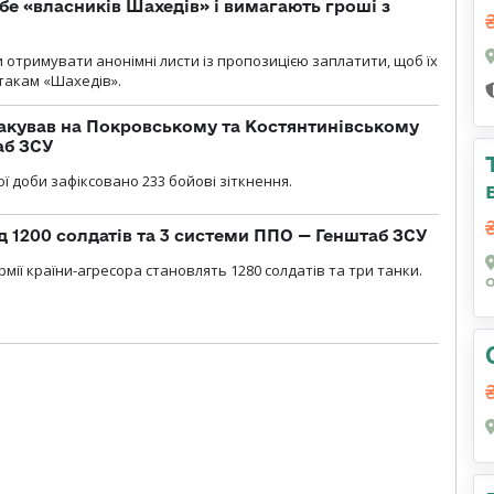
бе «власників Шахедів» і вимагають гроші з
и отримувати анонімні листи із пропозицією заплатити, щоб їх
атакам «Шахедів».
акував на Покровському та Костянтинівському
аб ЗСУ
ї доби зафіксовано 233 бойові зіткнення.
д 1200 солдатів та 3 системи ППО — Генштаб ЗСУ
мії країни-агресора становлять 1280 солдатів та три танки.