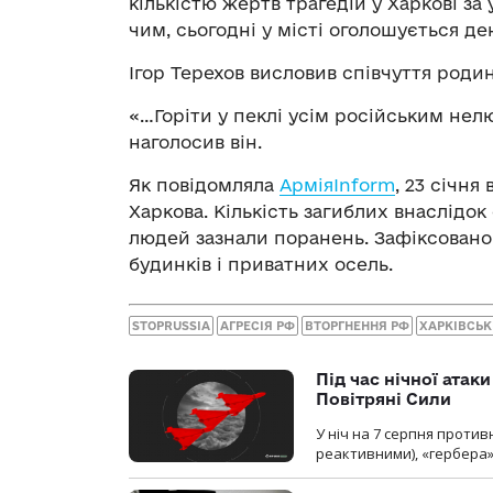
кількістю жертв трагедій у Харкові за
чим, сьогодні у місті оголошується де
Ігор Терехов висловив співчуття роди
«…Горіти у пеклі усім російським нел
наголосив він.
Як повідомляла
АрміяInform
, 23 січня
Харкова. Кількість загиблих внаслідок
людей зазнали поранень. Зафіксовано
будинків і приватних осель.
STOPRUSSIA
АГРЕСІЯ РФ
ВТОРГНЕННЯ РФ
ХАРКІВСЬ
Під час нічної атак
Повітряні Сили
У ніч на 7 серпня против
реактивними), «гербера»