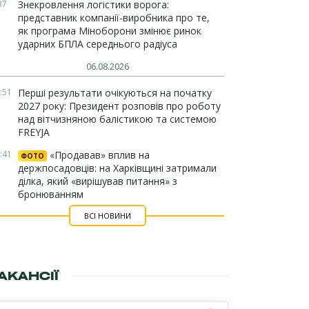
37
Знекровлення логістики ворога:
представник компанії-виробника про те,
як програма Міноборони змінює ринок
ударних БПЛА середнього радіуса
06.08.2026
:51
Перші результати очікуються на початку
2027 року: Президент розповів про роботу
над вітчизняною балістикою та системою
FREYJA
:41
«Продавав» вплив на
ФОТО
держпосадовців: на Харківщині затримали
ділка, який «вирішував питання» з
бронюванням
ВСІ НОВИНИ
АКАНСІЇ