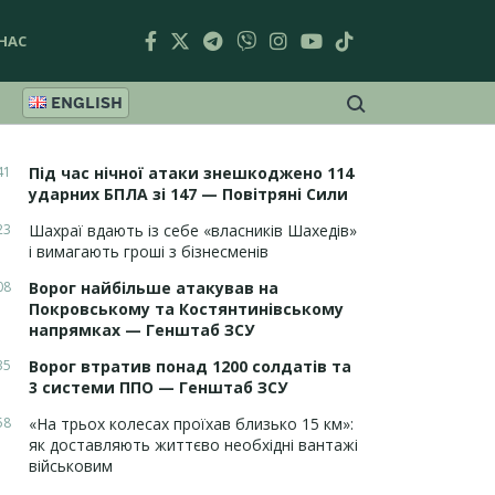
НАС
ENGLISH
41
Під час нічної атаки знешкоджено 114
ударних БПЛА зі 147 — Повітряні Сили
23
Шахраї вдають із себе «власників Шахедів»
і вимагають гроші з бізнесменів
08
Ворог найбільше атакував на
Покровському та Костянтинівському
напрямках — Генштаб ЗСУ
35
Ворог втратив понад 1200 солдатів та
3 системи ППО — Генштаб ЗСУ
58
«На трьох колесах проїхав близько 15 км»:
як доставляють життєво необхідні вантажі
військовим