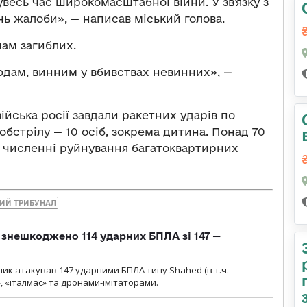
 увесь час широкомасштабної війни. У звʼязку з
нь жалоби», — написав міський голова.
нам загиблих.
юдам, винним у вбивствах невинних», —
 війська росії завдали ракетних ударів по
 обстрілу — 10 осіб, зокрема дитина. Понад 70
 численні руйнування багатоквартирних
КИЙ ТРИБУНАЛ
и знешкоджено 114 ударних БПЛА зі 147 —
ник атакував 147 ударними БПЛА типу Shahed (в т.ч.
, «італмас» та дронами-імітаторами.