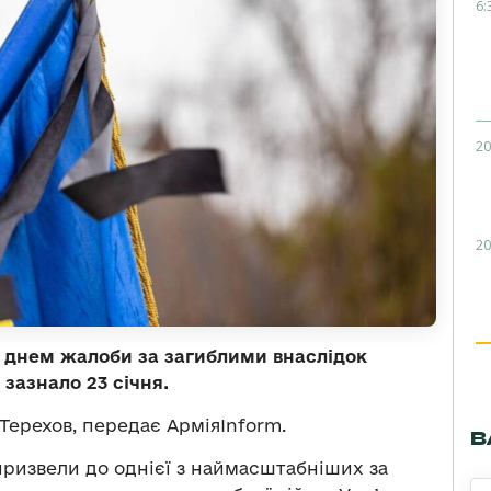
6:
20
20
но днем жалоби за загиблими внаслідок
 зазнало 23 січня.
 Терехов, передає АрміяInform.
В
призвели до однієї з наймасштабніших за