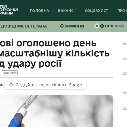
ГОЛОВНА
ВАКАНСІЇ
СОЦЗАХИСТ
ПРО 
ДОВІДНИК ВЕТЕРАНА
кові оголошено день
8:
масштабнішу кількість
8:
д удару росії
8:
НОВИНИ
Слідкуйте за АрміяInform в Google
хв.
7:
6: