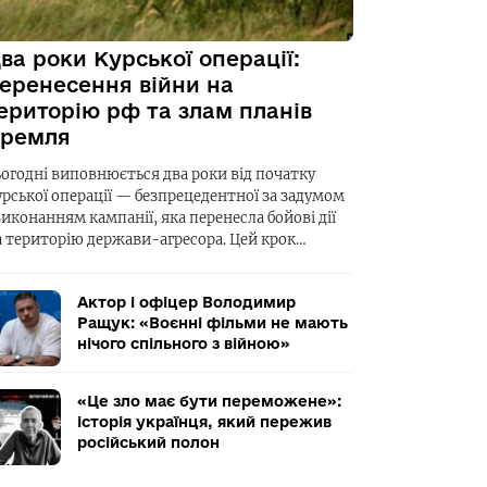
ва роки Курської операції:
еренесення війни на
ериторію рф та злам планів
ремля
ьогодні виповнюється два роки від початку
урської операції — безпрецедентної за задумом
виконанням кампанії, яка перенесла бойові дії
а територію держави-агресора. Цей крок…
Актор і офіцер Володимир
Ращук: «Воєнні фільми не мають
нічого спільного з війною»
«Це зло має бути переможене»:
історія українця, який пережив
російський полон