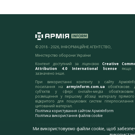
© 2018 - 2026, ІНФОРМАЦІЙНЕ АГЕНТСТВО,
Міністерство оборони України
Контент доступний за ліцензією
Creative Comm
Attribution 4.0 International license
якщо 
зазначено інше.
При використанні контенту з сайту АрміяInf
посилання на
armyinform.com.ua
обов’язкове. 
суб’єктів у сфері онлайн-медіа обов’язкови
розміщення у першому абзаці матеріалу прямого
відкритого для пошукових систем гіперпосилання
цитований матеріал.
Політика користування сайтом АрміяInform
Політика використання файлів cookie
Зауваження та пропозиції по роботі сайту надсилайте
Ми використовуємо файли cookie, щоб забезпе
адресу:
webmaster@armyinform.com.ua
використанн