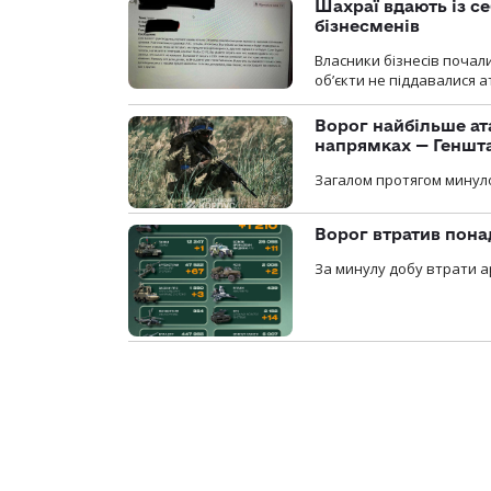
Шахраї вдають із се
бізнесменів
Власники бізнесів почал
об’єкти не піддавалися 
Ворог найбільше ат
напрямках — Геншт
Загалом протягом минуло
Ворог втратив пона
За минулу добу втрати ар