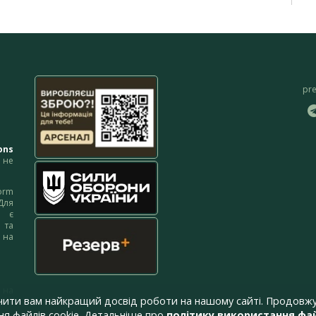
pr
ons
не
orm
Для
м є
 та
 на
 на
чити вам найкращий досвід роботи на нашому сайті. Продовжу
я файлів cookie. Детальніше про
політику використання фай