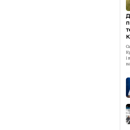
Д
п
т
К
С
К
і 
н