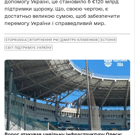
допомогу Україні, це становило б €120 млрд
підтримки щороку. Що, своєю чергою, є
достатньо великою сумою, щоб забезпечити
перемогу України і справедливий мир.
STOPRUSSIA
ВТОРГНЕННЯ РФ
ДМИТРО КЛІМЕНКОВ
ЕСТОНІЯ
СВІТ ПІДТРИМУЄ УКРАЇНУ
Ворог атакував цивільну інфраструктуру Одеси: