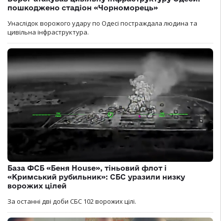
пошкоджено стадіон «Чорноморець»
Унаслідок ворожого удару по Одесі постраждала людина та
цивільна інфраструктура.
База ФСБ «Беня House», тіньовий флот і
«Кримський рубильник»: СБС уразили низку
ворожих цілей
За останні дві доби СБС 102 ворожих цілі.