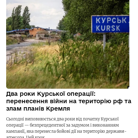
Два роки Курської операції:
перенесення війни на територію рф та
злам планів Кремля
Сьогодні виповнюється два роки від початку Курської
операції — безпрецедентної за задумом і виконанням
кампанії, яка перенесла бойові дії на територію держави-
агресора. Цей крок…