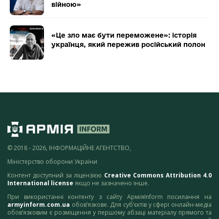
війною»
«Це зло має бути переможене»: історія
українця, який пережив російський полон
© 2018 - 2026, ІНФОРМАЦІЙНЕ АГЕНТСТВО,
Міністерство оборони України
Контент доступний за ліцензією
Creative Commons Attribution 4.0
International license
якщо не зазначено інше.
При використанні контенту з сайту АрміяInform посилання на
armyinform.com.ua
обов’язкове. Для суб’єктів у сфері онлайн-медіа
обов’язковим є розміщення у першому абзаці матеріалу прямого та