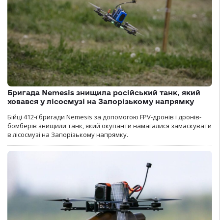
Бригада Nemesis знищила російський танк, який
ховався у лісосмузі на Запорізькому напрямку
Бійці 412-ї бригади Nemesis за допомогою FPV-дронів і дронів-
бомберів знищили танк, який окупанти намагалися замаскувати
в лісосмузі на Запорізькому напрямку.