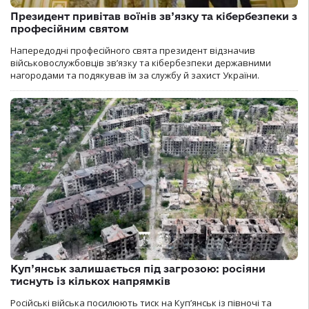
Президент привітав воїнів зв’язку та кібербезпеки з
професійним святом
Напередодні професійного свята президент відзначив
військовослужбовців зв’язку та кібербезпеки державними
нагородами та подякував їм за службу й захист України.
Куп’янськ залишається під загрозою: росіяни
тиснуть із кількох напрямків
Російські війська посилюють тиск на Куп’янськ із півночі та