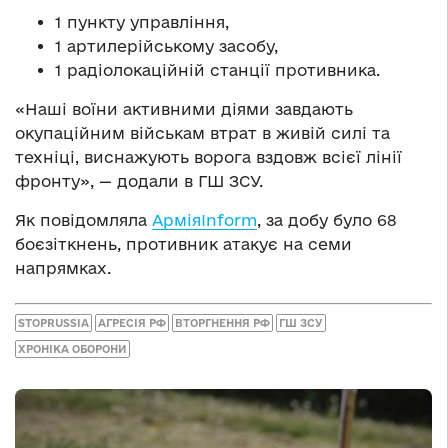
1 пункту управління,
1 артилерійському засобу,
1 радіолокаційній станції противника.
«Наші воїни активними діями завдають
окупаційним військам втрат в живій силі та
техніці, виснажують ворога вздовж всієї лінії
фронту», — додали в ГШ ЗСУ.
Як повідомляла
АрміяInform
, за добу було 68
боєзіткнень, противник атакує на семи
напрямках.
STOPRUSSIA
АГРЕСІЯ РФ
ВТОРГНЕННЯ РФ
ГШ ЗСУ
ХРОНІКА ОБОРОНИ