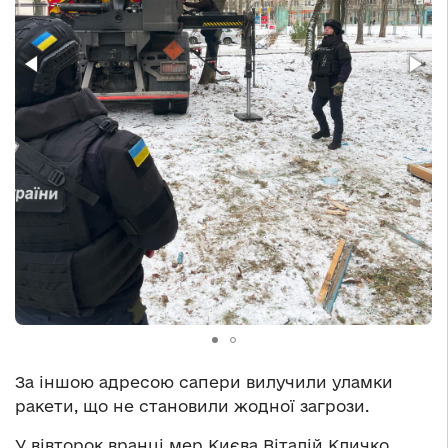
За іншою адресою сапери вилучили уламки
ракети, що не становили жодної загрози.
У вівторок вранці мер Києва Віталій Кличко