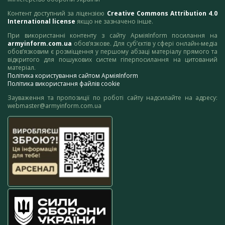
Контент доступний за ліцензією
Creative Commons Attribution 4.0
International license
якщо не зазначено інше.
При використанні контенту з сайту АрміяInform посилання на
armyinform.com.ua
обов’язкове. Для суб’єктів у сфері онлайн-медіа
обов’язковим є розміщення у першому абзаці матеріалу прямого та
відкритого для пошукових систем гіперпосилання на цитований
матеріал.
Політика користування сайтом АрміяInform
Політика використання файлів cookie
Зауваження та пропозиції по роботі сайту надсилайте на адресу:
webmaster@armyinform.com.ua