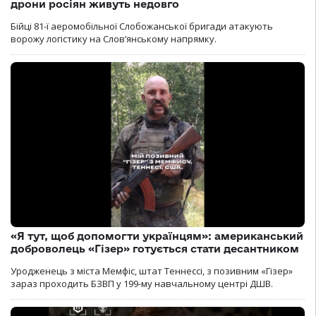
дрони росіян живуть недовго
Бійці 81-ї аеромобільної Слобожанської бригади атакують
ворожу логістику на Словʼянському напрямку.
«Я тут, щоб допомогти українцям»: американський
доброволець «Гізер» готується стати десантником
Уродженець з міста Мемфіс, штат Теннессі, з позивним «Гізер»
зараз проходить БЗВП у 199-му навчальному центрі ДШВ.