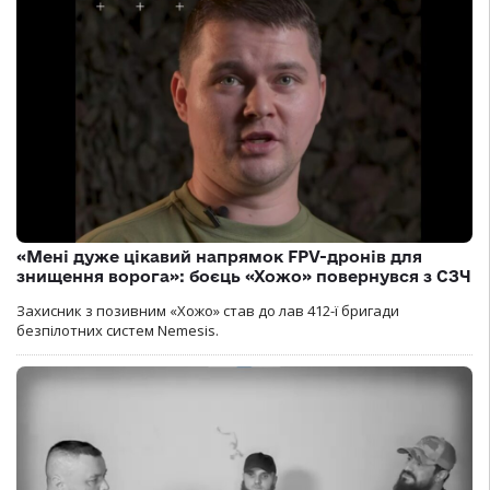
«Мені дуже цікавий напрямок FPV-дронів для
знищення ворога»: боєць «Хожо» повернувся з СЗЧ
Захисник з позивним «Хожо» став до лав 412-ї бригади
безпілотних систем Nemesis.