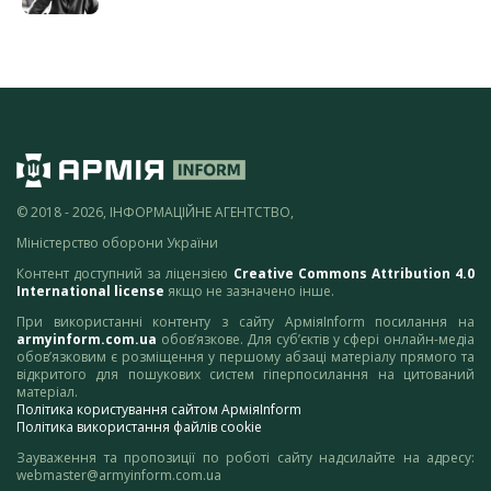
© 2018 - 2026, ІНФОРМАЦІЙНЕ АГЕНТСТВО,
Міністерство оборони України
Контент доступний за ліцензією
Creative Commons Attribution 4.0
International license
якщо не зазначено інше.
При використанні контенту з сайту АрміяInform посилання на
armyinform.com.ua
обов’язкове. Для суб’єктів у сфері онлайн-медіа
обов’язковим є розміщення у першому абзаці матеріалу прямого та
відкритого для пошукових систем гіперпосилання на цитований
матеріал.
Політика користування сайтом АрміяInform
Політика використання файлів cookie
Зауваження та пропозиції по роботі сайту надсилайте на адресу:
webmaster@armyinform.com.ua