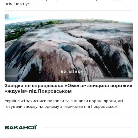
всім, не існує.
Засідка не спрацювала: «Омега» знищила ворожих
«ждунів» під Покровськом
Українські захисники виявили та знищили ворожі дрони, які
готували засідку на одному з териконів під Покровськом.
ВАКАНСІЇ