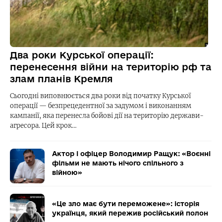
Два роки Курської операції:
перенесення війни на територію рф та
злам планів Кремля
Сьогодні виповнюється два роки від початку Курської
операції — безпрецедентної за задумом і виконанням
кампанії, яка перенесла бойові дії на територію держави-
агресора. Цей крок…
Актор і офіцер Володимир Ращук: «Воєнні
фільми не мають нічого спільного з
війною»
«Це зло має бути переможене»: історія
українця, який пережив російський полон