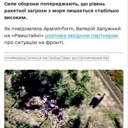
Сили оборони попереджають, що рівень
ракетної загрози з моря лишається стабільно
високим.
Як повідомляла АрміяInform, Валерій Залужний
на «Рамштайні»
розповів західним партнерам
про ситуацію на фронті.
STOPRUSSIA
АГРЕСІЯ РФ
ВІЙНА
ВМС ЗСУ
ВТОРГНЕННЯ РФ