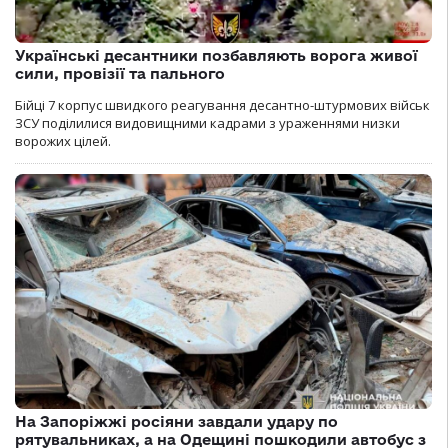
Українські десантники позбавляють ворога живої
сили, провізії та пального
Бійці 7 корпус швидкого реагування десантно-штурмових військ
ЗСУ поділилися видовищними кадрами з ураженнями низки
ворожих цілей.
На Запоріжжі росіяни завдали удару по
рятувальниках, а на Одещині пошкодили автобус з