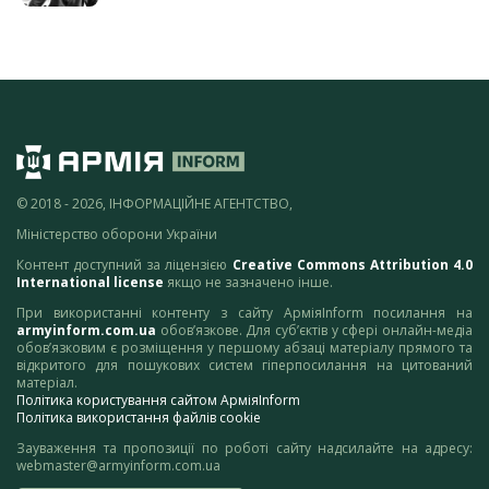
© 2018 - 2026, ІНФОРМАЦІЙНЕ АГЕНТСТВО,
Міністерство оборони України
Контент доступний за ліцензією
Creative Commons Attribution 4.0
International license
якщо не зазначено інше.
При використанні контенту з сайту АрміяInform посилання на
armyinform.com.ua
обов’язкове. Для суб’єктів у сфері онлайн-медіа
обов’язковим є розміщення у першому абзаці матеріалу прямого та
відкритого для пошукових систем гіперпосилання на цитований
матеріал.
Політика користування сайтом АрміяInform
Політика використання файлів cookie
Зауваження та пропозиції по роботі сайту надсилайте на адресу:
webmaster@armyinform.com.ua