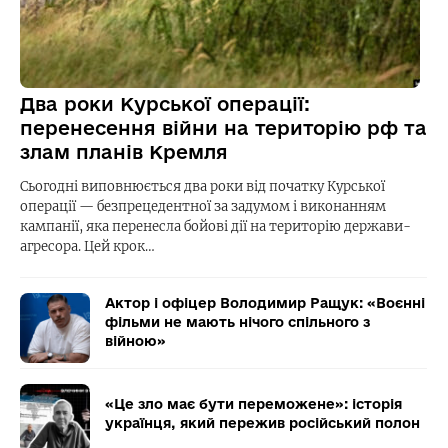
Два роки Курської операції:
перенесення війни на територію рф та
злам планів Кремля
Сьогодні виповнюється два роки від початку Курської
операції — безпрецедентної за задумом і виконанням
кампанії, яка перенесла бойові дії на територію держави-
агресора. Цей крок…
Актор і офіцер Володимир Ращук: «Воєнні
фільми не мають нічого спільного з
війною»
«Це зло має бути переможене»: історія
українця, який пережив російський полон