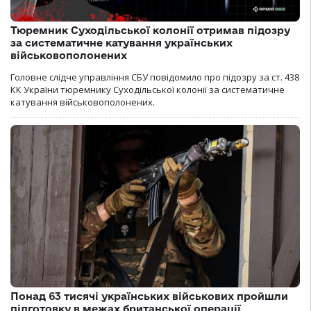
Тюремник Суходільської колонії отримав підозру
за систематичне катування українських
військовополонених
Головне слідче управління СБУ повідомило про підозру за ст. 438
КК України тюремнику Суходільської колонії за систематичне
катування військовополонених.
Понад 63 тисячі українських військових пройшли
підготовку в межах британської операції