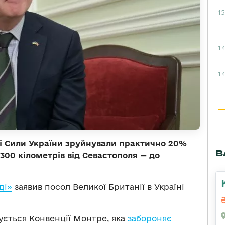
15
14
14
ні Сили України зруйнували практично 20%
В
 300 кілометрів від Севастополя — до
ді»
заявив посол Великої Британії в Україні
ється Конвенції Монтре, яка
забороняє