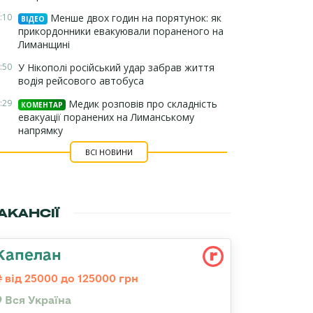
:10
Менше двох годин на порятунок: як
ВІДЕО
прикордонники евакуювали пораненого на
Лиманщині
:50
У Нікополі російський удар забрав життя
водія рейсового автобуса
:29
Медик розповів про складність
КОМЕНТАР
евакуації поранених на Лиманському
напрямку
ВСІ НОВИНИ
АКАНСІЇ
Капелан
від 25000 до 125000 грн
Вся Україна