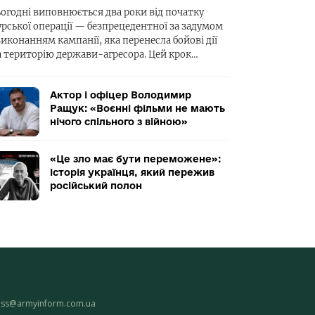
ьогодні виповнюється два роки від початку
урської операції — безпрецедентної за задумом
виконанням кампанії, яка перенесла бойові дії
а територію держави-агресора. Цей крок…
Актор і офіцер Володимир
Ращук: «Воєнні фільми не мають
нічого спільного з війною»
«Це зло має бути переможене»:
історія українця, який пережив
російський полон
ess@armyinform.com.ua