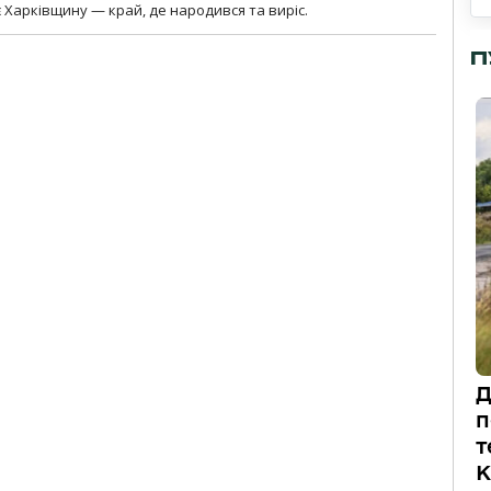
 Харківщину — край, де народився та виріс.
П
Д
п
т
К