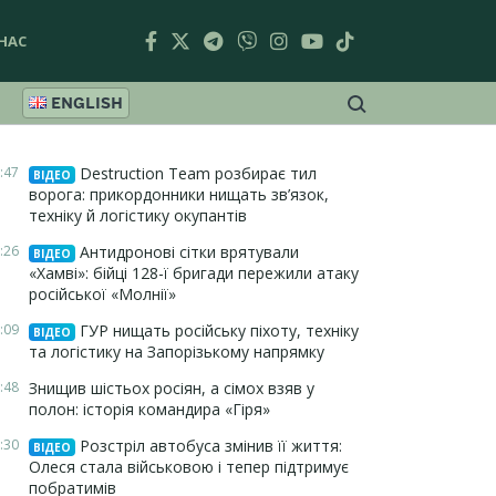
НАС
ENGLISH
:47
Destruction Team розбирає тил
ВІДЕО
ворога: прикордонники нищать зв’язок,
техніку й логістику окупантів
:26
Антидронові сітки врятували
ВІДЕО
«Хамві»: бійці 128-ї бригади пережили атаку
російської «Молнії»
:09
ГУР нищать російську піхоту, техніку
ВІДЕО
та логістику на Запорізькому напрямку
:48
Знищив шістьох росіян, а сімох взяв у
полон: історія командира «Гіря»
:30
Розстріл автобуса змінив її життя:
ВІДЕО
Олеся стала військовою і тепер підтримує
побратимів