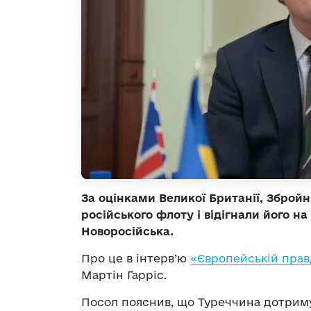
За оцінками Великої Британії, Зброй
російського флоту і відігнали його на
Новоросійська.
Про це в інтерв’ю
«Європейській прав
Мартін Гарріс.
Посол пояснив, що Туреччина дотриму