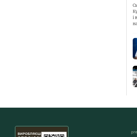
С
К
і 
н
pr