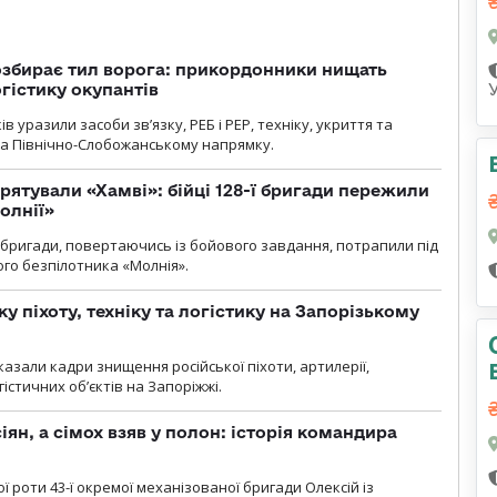
озбирає тил ворога: прикордонники нищать
огістику окупантів
 уразили засоби зв’язку, РЕБ і РЕР, техніку, укриття та
на Північно-Слобожанському напрямку.
рятували «Хамві»: бійці 128-ї бригади пережили
олнії»
ї бригади, повертаючись із бойового завдання, потрапили під
ого безпілотника «Молнія».
у піхоту, техніку та логістику на Запорізькому
азали кадри знищення російської піхоти, артилерії,
гістичних об’єктів на Запоріжжі.
ян, а сімох взяв у полон: історія командира
ї роти 43-ї окремої механізованої бригади Олексій із