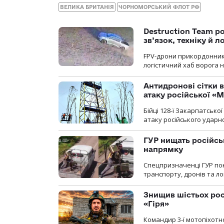
ВЕЛИКА БРИТАНІЯ
ЧОРНОМОРСЬКИЙ ФЛОТ РФ
Destruction Team р
зв’язок, техніку й л
FPV-дрони прикордонників
логістичний хаб ворога 
Антидронові сітки в
атаку російської «М
Бійці 128-ї Закарпатсько
атаку російського ударн
ГУР нищать російськ
напрямку
Спецпризначенці ГУР пок
транспорту, дронів та ло
Знищив шістьох росі
«Гіря»
Командир 3-ї мотопіхотно