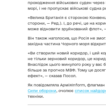
проходження військових суден через 
морі, і не пропускає військові судна р
«Велика Британія є стороною Конвенці
сторони, — Ред.). І, до речі, це на кор
може відновити зруйнований флот», — 
Він також наголосив, що Росія не змо
західна частина Чорного моря відкрит
«Ви створили новий коридор, і цей ко
не тільки зерновий коридор, це коридо
Внаслідок цього минулого року у вас 
більше за прогноз МВФ. Тому це дося
ефект», — сказав Посол.
Як повідомляла АрміяInform, флагма
Сили оборони
, очолює
список найдор
техніки.