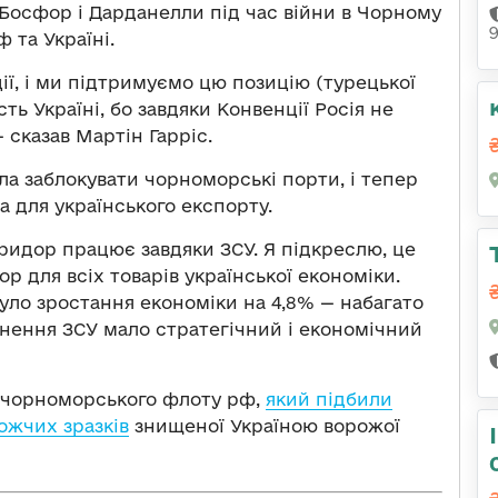
Босфор і Дарданелли під час війни в Чорному
ф та Україні.
ї, і ми підтримуємо цю позицію (турецької
исть Україні, бо завдяки Конвенції Росія не
сказав Мартін Гарріс.
гла заблокувати чорноморські порти, і тепер
а для українського експорту.
ридор працює завдяки ЗСУ. Я підкреслю, це
р для всіх товарів української економіки.
було зростання економіки на 4,8% — набагато
гнення ЗСУ мало стратегічний і економічний
н чорноморського флоту рф,
який підбили
ожчих зразків
знищеної Україною ворожої