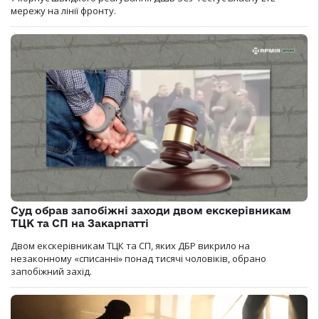
мережу на лінії фронту.
Суд обрав запобіжні заходи двом екскерівникам
ТЦК та СП на Закарпатті
Двом екскерівникам ТЦК та СП, яких ДБР викрило на
незаконному «списанні» понад тисячі чоловіків, обрано
запобіжний захід.