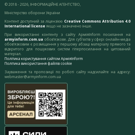
© 2018 - 2026, ІНФОРМАЦІЙНЕ АГЕНТСТВО,
Міністерство оборони України
Контент доступний за ліцензією
Creative Commons Attribution 4.0
International license
якщо не зазначено інше.
При використанні контенту з сайту АрміяInform посилання на
armyinform.com.ua
обов’язкове. Для суб’єктів у сфері онлайн-медіа
обов’язковим є розміщення у першому абзаці матеріалу прямого та
відкритого для пошукових систем гіперпосилання на цитований
матеріал.
Політика користування сайтом АрміяInform
Політика використання файлів cookie
Зауваження та пропозиції по роботі сайту надсилайте на адресу:
webmaster@armyinform.com.ua