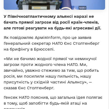
У Північноатлантичному альянсі наразі не
бачать прямої загрози від росії країн-членів,
але готові реагувати на будь-які агресивні дії.
Як повідомляє АрміяInform, про це заявив
Генеральний секретар НАТО Єнс Столтенберг
на брифінгу в Брюсселі.
«Ми не бачимо жодної прямої чи неминучої
загрози проти жодного члена НАТО. Ми,
звичайно, уважно стежимо за тим, що робить
росія, ми посилили нашу пильність, нашу
присутність у східній частині Альянсу», —
сказав Єнс Столтенберг.
Генсек НАТО пояснив, що загальна ідея полягає
в тому, щоб запобігти будь-якій атаці на
союзників.