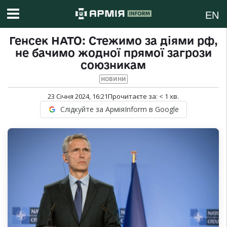
EN
Генсек НАТО: Стежимо за діями рф,
не бачимо жодної прямої загрози
союзникам
НОВИНИ
23 Січня 2024, 16:21
Прочитаєте за:
< 1
хв.
Слідкуйте за АрміяInform в Google