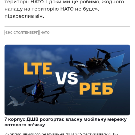
території НАТО. І доки ми це робимо, жодного
нападу на територію НАТО не буде», —
підкреслив він.
ЄНС СТОЛТЕНБЕРГ
НАТО
7 корпус ДШВ розгортає власну мобільну мережу
сотового зв’язку
7 корпус швидкого реагування ДШВ ЗСУ тестує власну LTE-