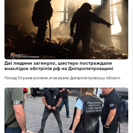
Дві людини загинуло, шестеро постраждали
внаслідок обстрілів рф на Дніпропетровщині
Понад 50 разів росіяни атакували Дніпропетровську області.