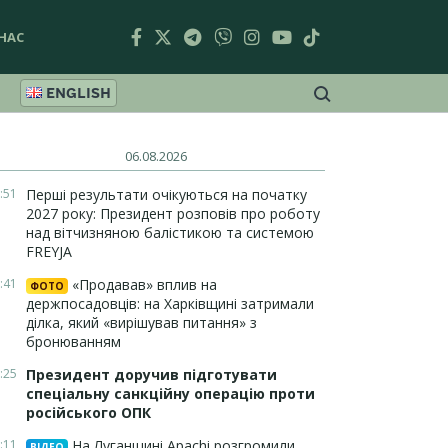
НАС
ENGLISH
06.08.2026
:51
Перші результати очікуються на початку
2027 року: Президент розповів про роботу
над вітчизняною балістикою та системою
FREYJA
:41
«Продавав» вплив на
ФОТО
держпосадовців: на Харківщині затримали
ділка, який «вирішував питання» з
бронюванням
:25
Президент доручив підготувати
спеціальну санкційну операцію проти
російського ОПК
:11
На Луганщині Apachi розгромили
ВІДЕО