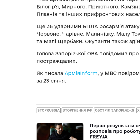
Білогір’я, Мирного, Приютного, Кам’янс
Плавнів та інших прифронтових населе
Ще 36 ударними БПЛА росармія атакув
Червоне, Чарівне, Малинівку, Малу То
та Малі Щербаки. Окупанти також здій
Голова Запорізької ОВА повідомив про
постраждалих.
Як писала
АрміяInform
, у МВС повідом
за 23 січня.
STOPRUSSIA
ВТОРГНЕННЯ РФ
ОБСТРІЛ ЗАПОРІЖЖЯ
Х
Перші результати о
розповів про робот
FREYJA