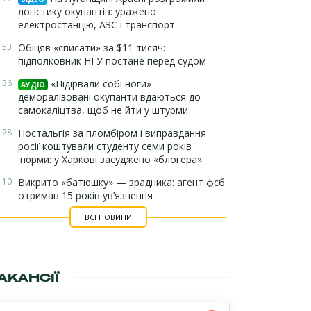
логістику окупантів: уражено
електростанцію, АЗС і транспорт
:53
Обіцяв «списати» за $11 тисяч:
підполковник НГУ постане перед судом
:36
«Підірвали собі ноги» —
АУДІО
деморалізовані окупанти вдаються до
самокаліцтва, щоб не йти у штурми
:28
Ностальгія за пломбіром і виправдання
росії коштували студенту семи років
тюрми: у Харкові засуджено «блогера»
:10
Викрито «батюшку» — зрадника: агент фсб
отримав 15 років ув’язнення
ВСІ НОВИНИ
АКАНСІЇ