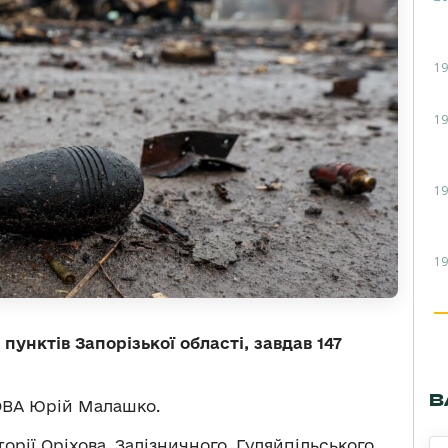
19
19
19
19
пунктів Запорізької області, завдав 147
В
 ОВА Юрій Малашко.
рії Оріхова, Залізничного, Гуляйпільського,