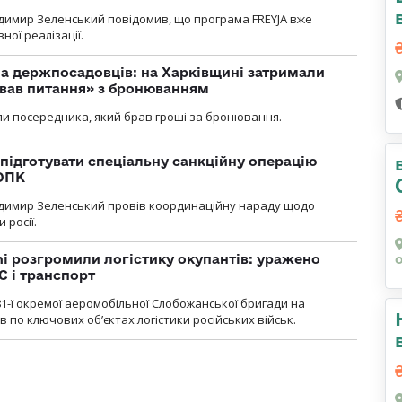
димир Зеленський повідомив, що програма FREYJA вже
ної реалізації.
а держпосадовців: на Харківщині затримали
ував питання» з бронюванням
и посередника, який брав гроші за бронювання.
підготувати спеціальну санкційну операцію
 ОПК
димир Зеленський провів координаційну нараду щодо
 росії.
i розгромили логістику окупантів: уражено
С і транспорт
1-ї окремої аеромобільної Слобожанської бригади на
 по ключових об’єктах логістики російських військ.