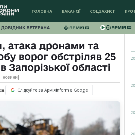
ГОЛОВНА
ВАКАНСІЇ
СОЦЗАХИСТ
ПРО 
ДОВІДНИК ВЕТЕРАНА
и, атака дронами та
обу ворог обстріляв 25
20
в Запорізької області
НОВИНИ
20
Слідкуйте за АрміяInform в Google
хв.
20
20