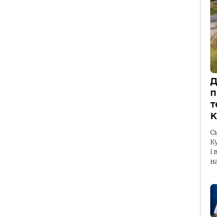
Д
п
т
К
С
К
і 
н