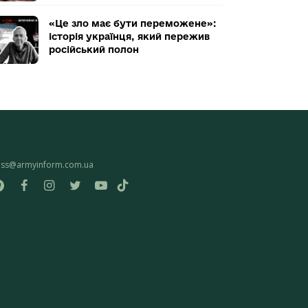
«Це зло має бути переможене»:
історія українця, який пережив
російський полон
ess@armyinform.com.ua