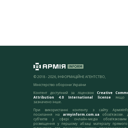
© 2018 - 2026, ІНФОРМАЦІЙНЕ АГЕНТСТВО,
Міністерство оборони України
Контент доступний за ліцензією
Creative Comm
Attribution 4.0 International license
якщо 
зазначено інше.
При використанні контенту з сайту АрміяInf
посилання на
armyinform.com.ua
обов’язкове. 
суб’єктів у сфері онлайн-медіа обов’язкови
розміщення у першому абзаці матеріалу прямого