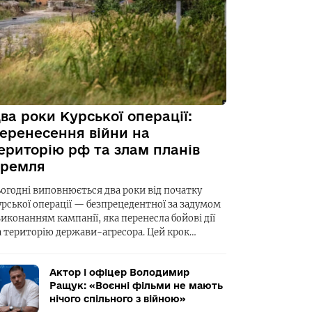
ва роки Курської операції:
еренесення війни на
ериторію рф та злам планів
ремля
ьогодні виповнюється два роки від початку
урської операції — безпрецедентної за задумом
виконанням кампанії, яка перенесла бойові дії
а територію держави-агресора. Цей крок…
Актор і офіцер Володимир
Ращук: «Воєнні фільми не мають
нічого спільного з війною»