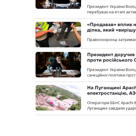
Президент України Воло
перебуває на етапі актив
«Продавав» вплив н
ділка, який «виріш
Правоохоронці затримал
Президент доручив 
проти російського
Президент України Воло
санкційної політики проти
На Луганщині Apach
електростанцію, АЗ
Оператори ББпС Apachi 8
Луганщині завдали ударів