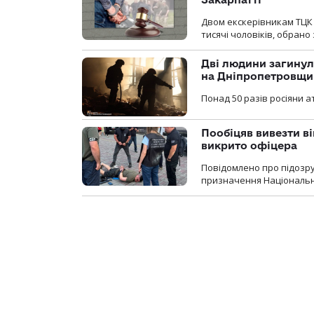
Двом екскерівникам ТЦК 
тисячі чоловіків, обрано
Дві людини загинул
на Дніпропетровщи
Понад 50 разів росіяни 
Пообіцяв вивезти ві
викрито офіцера
Повідомлено про підозр
призначення Національної 