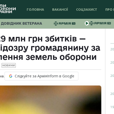
ГОЛОВНА
ВАКАНСІЇ
СОЦЗАХИСТ
ПРО 
ДОВІДНИК ВЕТЕРАНА
9 млн грн збитків —
ідозру громадянину за
20
лення земель оборони
20
НОВИНИ
20
Слідкуйте за АрміяInform в Google
хв.
20
19