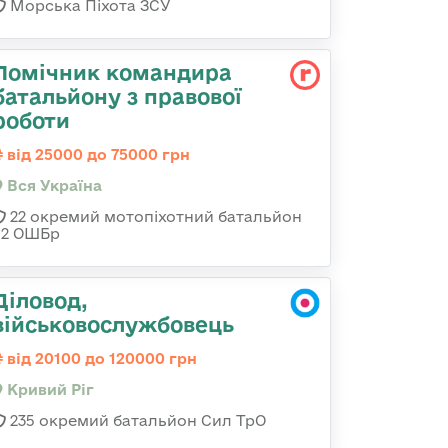
Морська Піхота ЗСУ
Помічник командира
батальйону з правової
роботи
від 25000 до 75000 грн
Вся Україна
22 окремий мотопіхотний батальйон
92 ОШБр
Діловод,
військовослужбовець
від 20100 до 120000 грн
Кривий Ріг
235 окремий батальйон Сил ТрО