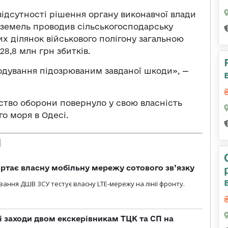
відсутності рішення органу виконавчої влади
 земель проводив сільськогосподарську
их ділянок військового полігону загальною
8,8 млн грн збитків.
одування підозрюваним завданої шкоди», —
рство оборони повернуло у свою власність
о моря в Одесі.
ртає власну мобільну мережу сотового зв’язку
вання ДШВ ЗСУ тестує власну LTE-мережу на лінії фронту.
і заходи двом екскерівникам ТЦК та СП на