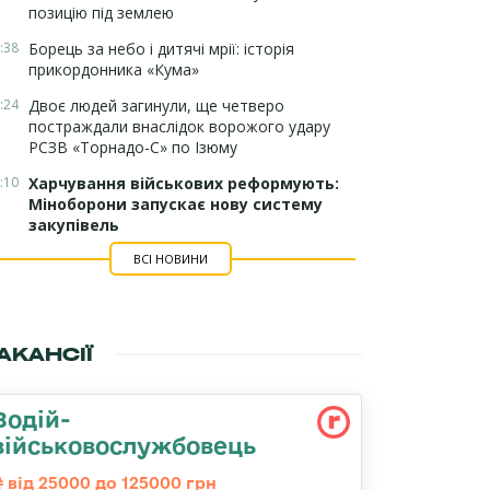
позицію під землею
:38
Борець за небо і дитячі мрії: історія
прикордонника «Кума»
:24
Двоє людей загинули, ще четверо
постраждали внаслідок ворожого удару
РСЗВ «Торнадо-С» по Ізюму
:10
Харчування військових реформують:
Міноборони запускає нову систему
закупівель
ВСІ НОВИНИ
АКАНСІЇ
Водій-
військовослужбовець
від 25000 до 125000 грн