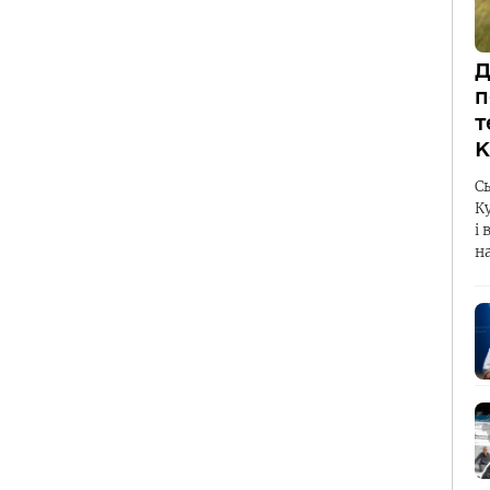
Д
п
т
К
С
К
і 
н