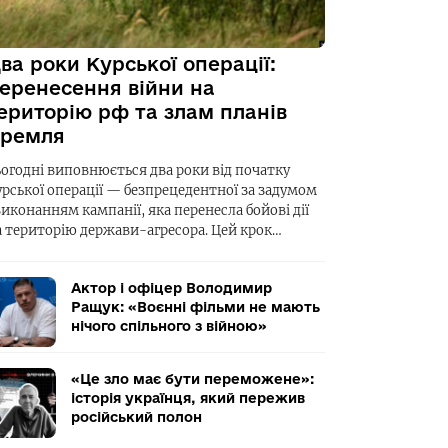
ва роки Курської операції:
еренесення війни на
ериторію рф та злам планів
ремля
ьогодні виповнюється два роки від початку
урської операції — безпрецедентної за задумом
виконанням кампанії, яка перенесла бойові дії
а територію держави-агресора. Цей крок…
Актор і офіцер Володимир
Ращук: «Воєнні фільми не мають
нічого спільного з війною»
«Це зло має бути переможене»:
історія українця, який пережив
російський полон