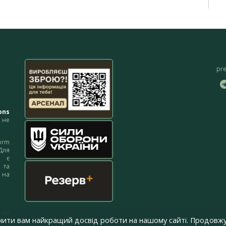
pr
ons
не
orm
Для
м є
 та
 на
 на
чити вам найкращий досвід роботи на нашому сайті. Продовжу