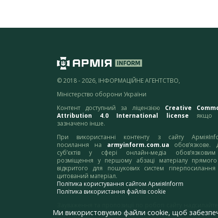
© 2018 - 2026, ІНФОРМАЦІЙНЕ АГЕНТСТВО,
Міністерство оборони України
Контент доступний за ліцензією
Creative Comm
Attribution 4.0 International license
якщо 
зазначено інше.
При використанні контенту з сайту АрміяInf
посилання на
armyinform.com.ua
обов’язкове. 
суб’єктів у сфері онлайн-медіа обов’язкови
розміщення у першому абзаці матеріалу прямого
відкритого для пошукових систем гіперпосилання
цитований матеріал.
Політика користування сайтом АрміяInform
Політика використання файлів cookie
Зауваження та пропозиції по роботі сайту надсилайте
Ми використовуємо файли cookie, щоб забезпе
адресу:
webmaster@armyinform.com.ua