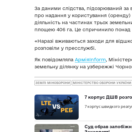
За даними слідства, підозрюваний за 
про надання у користування (оренду)
діяльність на частинах трьох земельн
площею 406 га. Це спричинило понад 2
«Наразі вживаються заходи для відшк
розповіли у пресслужбі.
Як повідомляла
АрміяInform
, Міністе
земельну ділянку на узбережжі Чорног
ЗЕМЛІ МІНОБОРОНИ
МІНІСТЕРСТВО ОБОРОНИ УКРАЇНИ
7 корпус ДШВ розго
7 корпус швидкого реагу
Суд обрав запобіжн
Закарпатті