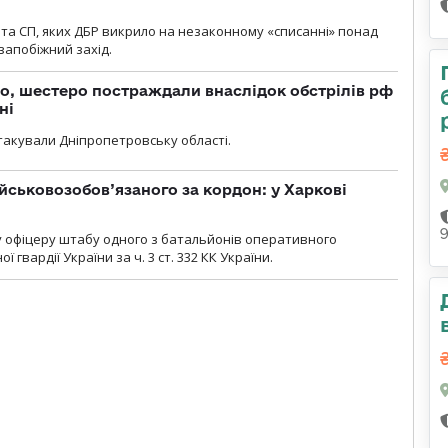
та СП, яких ДБР викрило на незаконному «списанні» понад
 запобіжний захід.
о, шестеро постраждали внаслідок обстрілів рф
ні
атакували Дніпропетровську області.
йськовозобов’язаного за кордон: у Харкові
у офіцеру штабу одного з батальйонів оперативного
гвардії України за ч. 3 ст. 332 КК України.