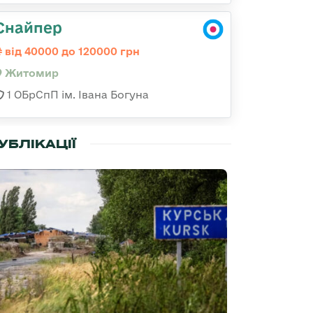
Снайпер
від 40000 до 120000 грн
Житомир
1 ОБрСпП ім. Івана Богуна
УБЛІКАЦІЇ