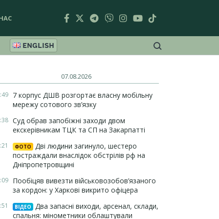
НАС
ENGLISH
07.08.2026
:49
7 корпус ДШВ розгортає власну мобільну
мережу сотового зв’язку
:38
Суд обрав запобіжні заходи двом
екскерівникам ТЦК та СП на Закарпатті
:21
Дві людини загинуло, шестеро
ФОТО
постраждали внаслідок обстрілів рф на
Дніпропетровщині
:09
Пообіцяв вивезти військовозобов’язаного
за кордон: у Харкові викрито офіцера
:51
Два запасні виходи, арсенал, склади,
ВІДЕО
спальня: мінометники облаштували