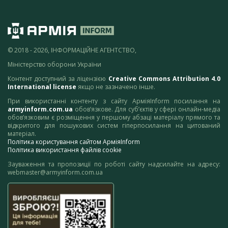
© 2018 - 2026, ІНФОРМАЦІЙНЕ АГЕНТСТВО,
Міністерство оборони України
Контент доступний за ліцензією
Creative Commons Attribution 4.0
International license
якщо не зазначено інше.
При використанні контенту з сайту АрміяInform посилання на
armyinform.com.ua
обов’язкове. Для суб’єктів у сфері онлайн-медіа
обов’язковим є розміщення у першому абзаці матеріалу прямого та
відкритого для пошукових систем гіперпосилання на цитований
матеріал.
Політика користування сайтом АрміяInform
Політика використання файлів cookie
Зауваження та пропозиції по роботі сайту надсилайте на адресу:
webmaster@armyinform.com.ua