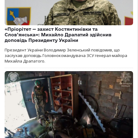
«Пріорітет — захист Костянтинівки та
Слов’янська»: Михайло Драпатий здійснив
доповідь Президенту України
Президент України Володимир Зеленський повідомив, що
заслухав доповідь Головнокомандувача ЗСУ генерал-майора
Михайла Драпатого.