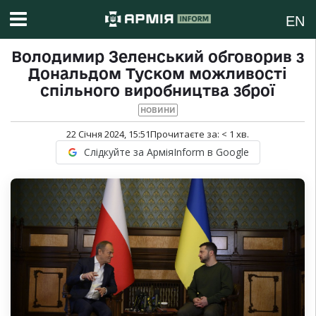
EN
Володимир Зеленський обговорив з
Дональдом Туском можливості
спільного виробництва зброї
НОВИНИ
22 Січня 2024, 15:51
Прочитаєте за:
< 1
хв.
Слідкуйте за АрміяInform в Google