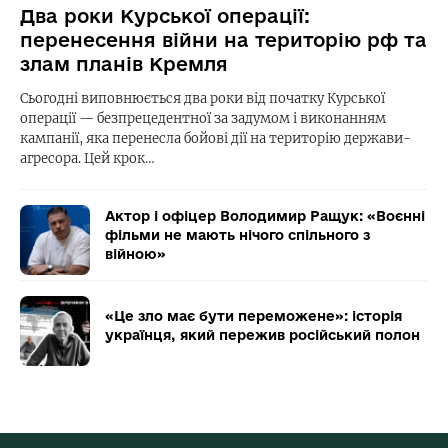
Два роки Курської операції:
перенесення війни на територію рф та
злам планів Кремля
Сьогодні виповнюється два роки від початку Курської
операції — безпрецедентної за задумом і виконанням
кампанії, яка перенесла бойові дії на територію держави-
агресора. Цей крок…
Актор і офіцер Володимир Ращук: «Воєнні
фільми не мають нічого спільного з
війною»
«Це зло має бути переможене»: історія
українця, який пережив російський полон