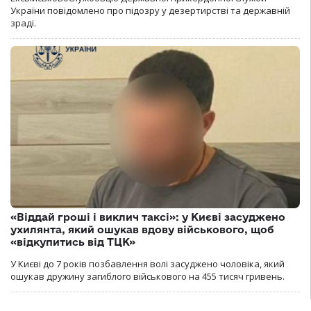
України повідомлено про підозру у дезертирстві та державній
зраді.
«Віддай гроші і виклич таксі»: у Києві засуджено
ухилянта, який ошукав вдову військового, щоб
«відкупитись від ТЦК»
У Києві до 7 років позбавлення волі засуджено чоловіка, який
ошукав дружину загиблого військового на 455 тисяч гривень.