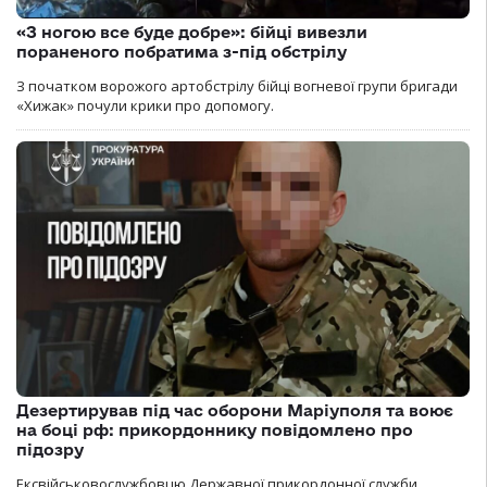
«З ногою все буде добре»: бійці вивезли
пораненого побратима з-під обстрілу
З початком ворожого артобстрілу бійці вогневої групи бригади
«Хижак» почули крики про допомогу.
Дезертирував під час оборони Маріуполя та воює
на боці рф: прикордоннику повідомлено про
підозру
Ексвійськовослужбовцю Державної прикордонної служби