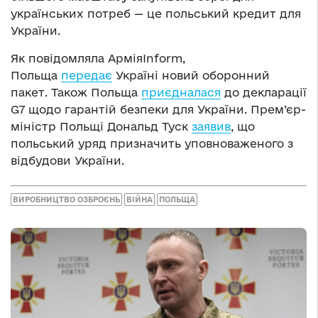
українських потреб — це польський кредит для
України.
Як повідомляла АрміяInform,
Польща
передає
Україні новий оборонний
пакет. Також Польща
приєдналася
до декларації
G7 щодо гарантій безпеки для України. Прем’єр-
міністр Польщі Дональд Туск
заявив
, що
польський уряд призначить уповноваженого з
відбудови України.
ВИРОБНИЦТВО ОЗБРОЄНЬ
ВІЙНА
ПОЛЬЩА