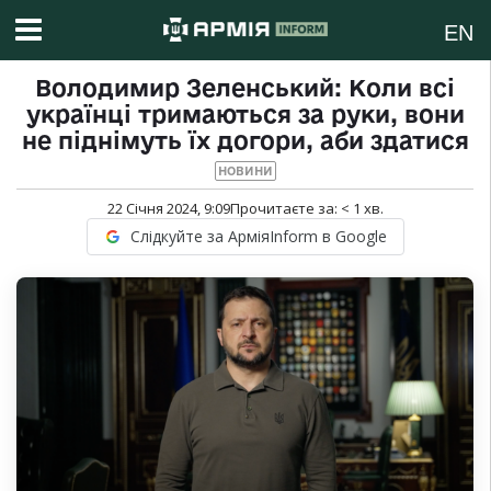
EN
Володимир Зеленський: Коли всі
українці тримаються за руки, вони
не піднімуть їх догори, аби здатися
НОВИНИ
22 Січня 2024, 9:09
Прочитаєте за:
< 1
хв.
Слідкуйте за АрміяInform в Google