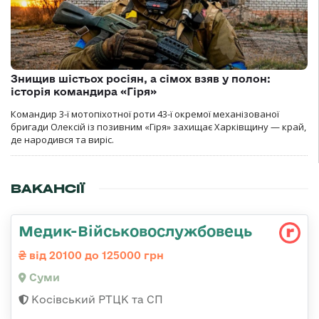
Знищив шістьох росіян, а сімох взяв у полон:
історія командира «Гіря»
Командир 3-ї мотопіхотної роти 43-ї окремої механізованої
бригади Олексій із позивним «Гіря» захищає Харківщину — край,
де народився та виріс.
ВАКАНСІЇ
Медик-Військовослужбовець
від 20100 до 125000 грн
Суми
Косівський РТЦК та СП