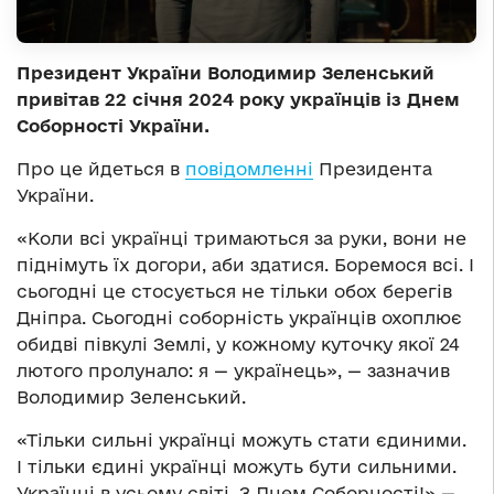
Президент України Володимир Зеленський
привітав 22 січня 2024 року українців із Днем
Соборності України.
Про це йдеться в
повідомленні
Президента
України.
«Коли всі українці тримаються за руки, вони не
піднімуть їх догори, аби здатися. Боремося всі. І
сьогодні це стосується не тільки обох берегів
Дніпра. Сьогодні соборність українців охоплює
обидві півкулі Землі, у кожному куточку якої 24
лютого пролунало: я — українець», — зазначив
Володимир Зеленський.
«Тільки сильні українці можуть стати єдиними.
І тільки єдині українці можуть бути сильними.
Українці в усьому світі. З Днем Соборності!» —