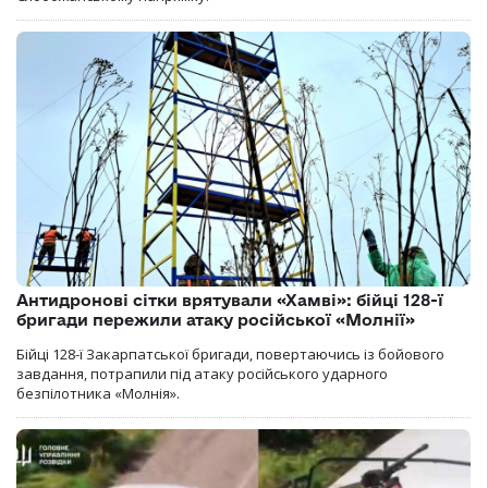
Антидронові сітки врятували «Хамві»: бійці 128-ї
бригади пережили атаку російської «Молнії»
Бійці 128-ї Закарпатської бригади, повертаючись із бойового
завдання, потрапили під атаку російського ударного
безпілотника «Молнія».