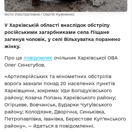
Фото ілюстративне / Сергій Нужненко
У Харківській області внаслідок обстрілу
російськими загарбниками села Піщане
загинув чоловік, у селі Вільхуватка поранено
жінку.
Про це
повідомляє
очільник Харківської ОВА
Олег Синєгубов.
«Артилерійських та мінометних обстрілів
ворога зазнали понад 20 населених пунктів
Харківщини, зокрема: Уди Богодухівського
району; Козача Лопань Харківського району;
Огірцеве, Вовчанськ, Бударки Чугуївського
району; Колодязне, Дворічна, Синьківка,
Петропавлівка, Іванівка, Берестове Куп’янського
району», — йдеться в повідомленні.