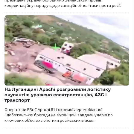
Президент України Володимир Зеленський провів
координаційну нараду щодо санкційної політики проти росії.
На Луганщині Apachi розгромили логістику
окупантів: уражено електростанцію, АЗС і
транспорт
Оператори ББпС Apachi 81-ї окремої аеромобільної
Слобожанської бригади на Луганщині завдали ударів по
ключових об’єктах логістики російських військ.