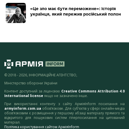
«Це зло має бути переможене»: історія
українця, який пережив російський полон
© 2018 - 2026, ІНФОРМАЦІЙНЕ АГЕНТСТВО,
Міністерство оборони України
Контент доступний за ліцензією
Creative Commons Attribution 4.0
International license
якщо не зазначено інше.
При використанні контенту з сайту АрміяInform посилання на
armyinform.com.ua
обов’язкове. Для суб’єктів у сфері онлайн-медіа
обов’язковим є розміщення у першому абзаці матеріалу прямого та
відкритого для пошукових систем гіперпосилання на цитований
матеріал.
Політика користування сайтом АрміяInform