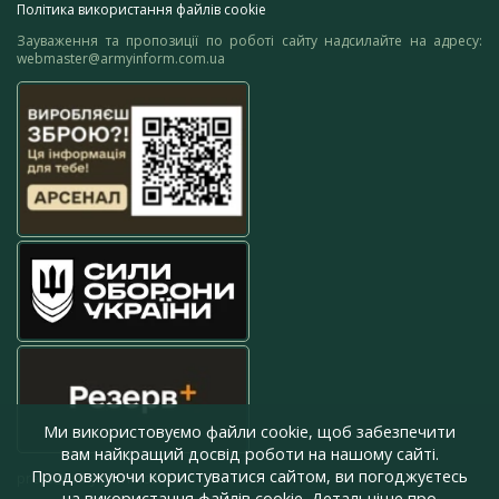
Політика використання файлів cookie
Зауваження та пропозиції по роботі сайту надсилайте на адресу:
webmaster@armyinform.com.ua
Ми використовуємо файли cookie, щоб забезпечити
вам найкращий досвід роботи на нашому сайті.
Продовжуючи користуватися сайтом, ви погоджуєтесь
press@armyinform.com.ua
на використання файлів cookie. Детальніше про