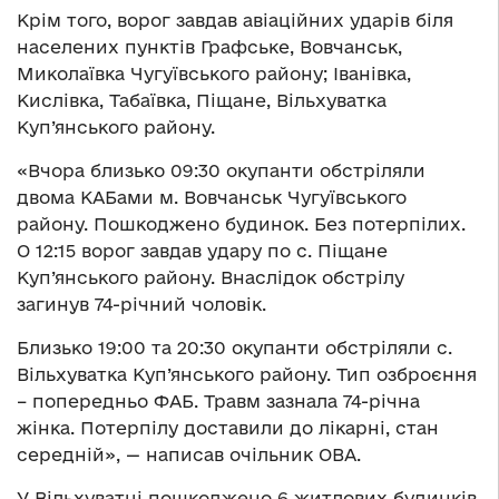
Крім того, ворог завдав авіаційних ударів біля
населених пунктів Графське, Вовчанськ,
Миколаївка Чугуївського району; Іванівка,
Кислівка, Табаївка, Піщане, Вільхуватка
Куп’янського району.
«Вчора близько 09:30 окупанти обстріляли
двома КАБами м. Вовчанськ Чугуївського
району. Пошкоджено будинок. Без потерпілих.
О 12:15 ворог завдав удару по с. Піщане
Куп’янського району. Внаслідок обстрілу
загинув 74-річний чоловік.
Близько 19:00 та 20:30 окупанти обстріляли с.
Вільхуватка Куп’янського району. Тип озброєння
– попередньо ФАБ. Травм зазнала 74-річна
жінка. Потерпілу доставили до лікарні, стан
середній», — написав очільник ОВА.
У Вільхуватці пошкоджено 6 житлових будинків,