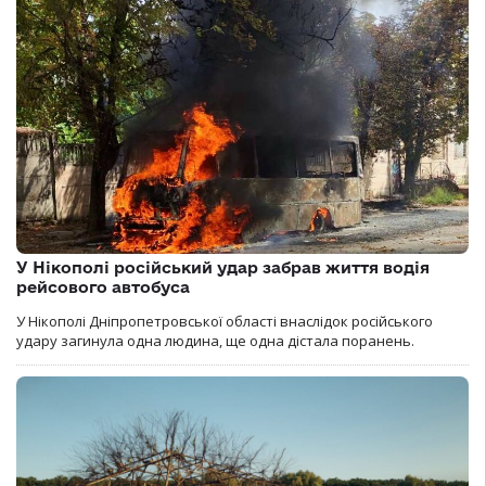
У Нікополі російський удар забрав життя водія
рейсового автобуса
У Нікополі Дніпропетровської області внаслідок російського
удару загинула одна людина, ще одна дістала поранень.