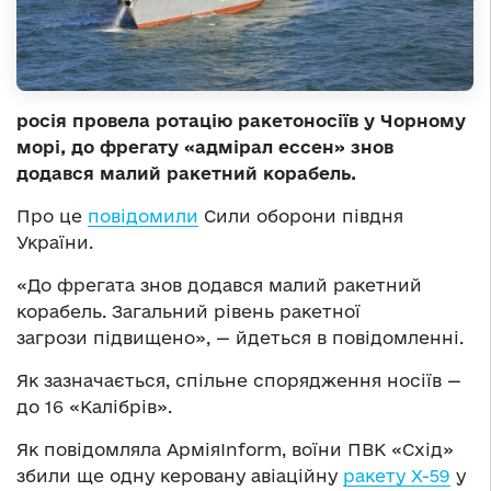
росія провела ротацію ракетоносіїв у Чорному
морі, до фрегату «адмірал ессен» знов
додався малий ракетний корабель.
Про це
повідомили
Сили оборони півдня
України.
«До фрегата знов додався малий ракетний
корабель. Загальний рівень ракетної
загрози підвищено», — йдеться в повідомленні.
Як зазначається, спільне спорядження носіїв —
до 16 «Калібрів».
Як повідомляла АрміяInform, воїни ПВК «Схід»
збили ще одну керовану авіаційну
ракету Х-59
у