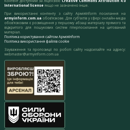
Контент доступний за ліцензією
Creative Commons Attribution 4.0
International license
якщо не зазначено інше.
При використанні контенту з сайту АрміяInform посилання на
armyinform.com.ua
обов’язкове. Для суб’єктів у сфері онлайн-медіа
обов’язковим є розміщення у першому абзаці матеріалу прямого та
відкритого для пошукових систем гіперпосилання на цитований
матеріал.
Політика користування сайтом АрміяInform
Політика використання файлів cookie
Зауваження та пропозиції по роботі сайту надсилайте на адресу:
webmaster@armyinform.com.ua