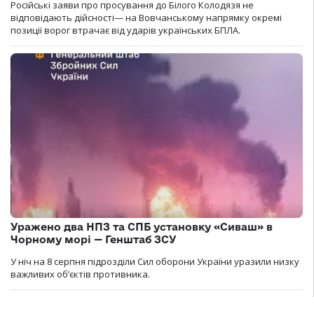
Російські заяви про просування до Білого Колодязя не
відповідають дійсності— на Вовчанському напрямку окремі
позиції ворог втрачає від ударів українських БПЛА.
Уражено два НПЗ та СПБ установку «Сиваш» в
Чорному морі — Генштаб ЗСУ
У ніч на 8 серпня підрозділи Сил оборони України уразили низку
важливих об’єктів противника.