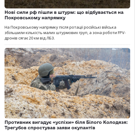
Нові сили рф пішли в штурм: що відбувається на
Покровському напрямку
На Покровському напрямку після ротації російські війська
збільшили кількість малих штурмових груп, а зона роботи FPV-
дронів сягає 20 км від ЛБЗ.
Противник вигадує «успіхи» біля Білого Колодязя:
Трегубов спростував заяви окупантів