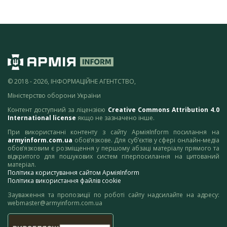
© 2018 - 2026, ІНФОРМАЦІЙНЕ АГЕНТСТВО,
Міністерство оборони України
Контент доступний за ліцензією
Creative Commons Attribution 4.0
International license
якщо не зазначено інше.
При використанні контенту з сайту АрміяInform посилання на
armyinform.com.ua
обов’язкове. Для суб’єктів у сфері онлайн-медіа
обов’язковим є розміщення у першому абзаці матеріалу прямого та
відкритого для пошукових систем гіперпосилання на цитований
матеріал.
Політика користування сайтом АрміяInform
Політика використання файлів cookie
Зауваження та пропозиції по роботі сайту надсилайте на адресу:
webmaster@armyinform.com.ua