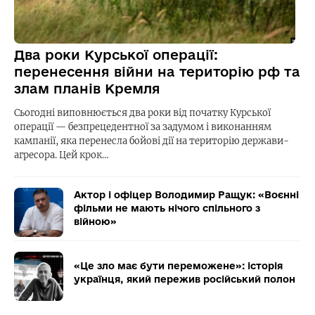
Два роки Курської операції:
перенесення війни на територію рф та
злам планів Кремля
Сьогодні виповнюється два роки від початку Курської
операції — безпрецедентної за задумом і виконанням
кампанії, яка перенесла бойові дії на територію держави-
агресора. Цей крок…
Актор і офіцер Володимир Ращук: «Воєнні
фільми не мають нічого спільного з
війною»
«Це зло має бути переможене»: історія
українця, який пережив російський полон