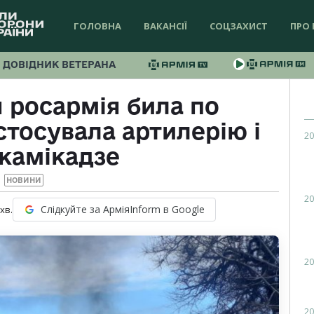
ГОЛОВНА
ВАКАНСІЇ
СОЦЗАХИСТ
ПРО 
ДОВІДНИК ВЕТЕРАНА
 росармія била по
стосувала артилерію і
20
камікадзе
НОВИНИ
20
Слідкуйте за АрміяInform в Google
хв.
20
20