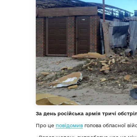
За день російська армія тричі обстрі
Про це
повідомив
голова обласної війс