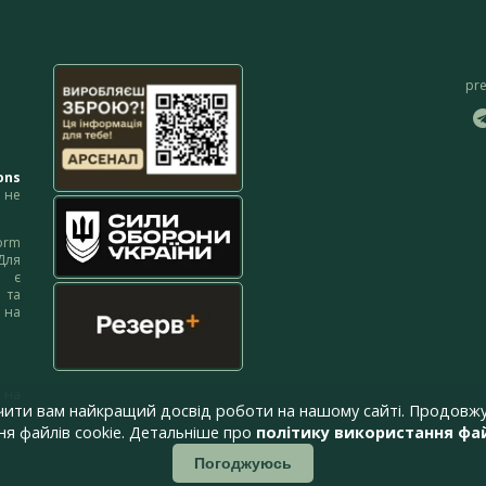
pr
ons
не
orm
Для
м є
 та
 на
 на
чити вам найкращий досвід роботи на нашому сайті. Продовжу
я файлів cookie. Детальніше про
політику використання фай
Погоджуюсь