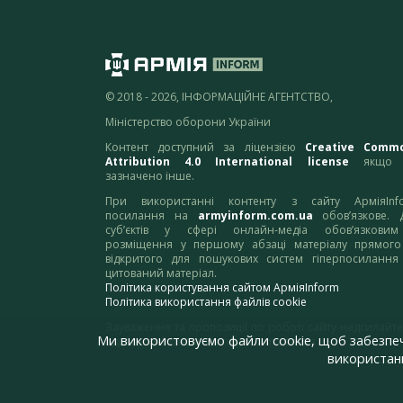
© 2018 - 2026, ІНФОРМАЦІЙНЕ АГЕНТСТВО,
Міністерство оборони України
Контент доступний за ліцензією
Creative Comm
Attribution 4.0 International license
якщо 
зазначено інше.
При використанні контенту з сайту АрміяInf
посилання на
armyinform.com.ua
обов’язкове. 
суб’єктів у сфері онлайн-медіа обов’язкови
розміщення у першому абзаці матеріалу прямого
відкритого для пошукових систем гіперпосилання
цитований матеріал.
Політика користування сайтом АрміяInform
Політика використання файлів cookie
Зауваження та пропозиції по роботі сайту надсилайте
Ми використовуємо файли cookie, щоб забезпе
адресу:
webmaster@armyinform.com.ua
використанн