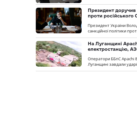
Президент доручив 
проти російського
Президент України Воло
санкційної політики проти
На Луганщині Apach
електростанцію, АЗ
Оператори ББпС Apachi 8
Луганщині завдали ударів