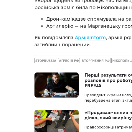
«Ворог щодень випробовує нас на міцн
російська армія била по Нікопольщині
Дрон-камікадзе спрямувала на ра
Артилерію — на Марганецьку гром
Як повідомляла
АрміяInform
, армія р
загиблий і поранений.
STOPRUSSIA
АГРЕСІЯ РФ
ВТОРГНЕННЯ РФ
НІКОПОЛЬ
Перші результати о
розповів про робот
FREYJA
Президент України Воло
перебуває на етапі актив
«Продавав» вплив н
ділка, який «виріш
Правоохоронці затримал