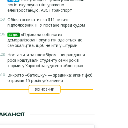
логістику окупантів: уражено
електростанцію, АЗС і транспорт
:53
Обіцяв «списати» за $11 тисяч:
підполковник НГУ постане перед судом
:36
«Підірвали собі ноги» —
АУДІО
деморалізовані окупанти вдаються до
самокаліцтва, щоб не йти у штурми
:28
Ностальгія за пломбіром і виправдання
росії коштували студенту семи років
тюрми: у Харкові засуджено «блогера»
:10
Викрито «батюшку» — зрадника: агент фсб
отримав 15 років ув’язнення
ВСІ НОВИНИ
АКАНСІЇ