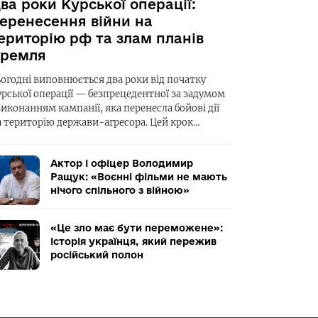
ва роки Курської операції:
еренесення війни на
ериторію рф та злам планів
ремля
ьогодні виповнюється два роки від початку
урської операції — безпрецедентної за задумом
виконанням кампанії, яка перенесла бойові дії
а територію держави-агресора. Цей крок…
Актор і офіцер Володимир
Ращук: «Воєнні фільми не мають
нічого спільного з війною»
«Це зло має бути переможене»:
історія українця, який пережив
російський полон