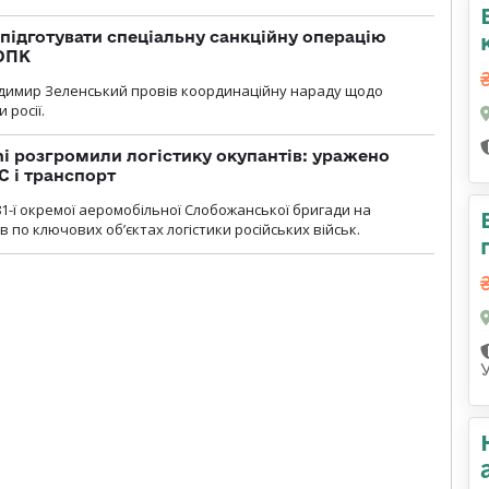
підготувати спеціальну санкційну операцію
 ОПК
димир Зеленський провів координаційну нараду щодо
 росії.
i розгромили логістику окупантів: уражено
С і транспорт
1-ї окремої аеромобільної Слобожанської бригади на
 по ключових об’єктах логістики російських військ.