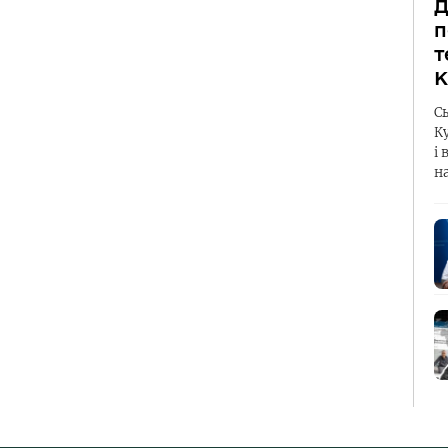
Д
п
т
К
С
К
і 
н