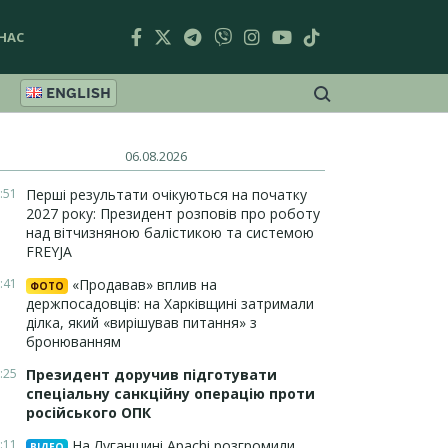
НАС
ENGLISH
06.08.2026
:51
Перші результати очікуються на початку
2027 року: Президент розповів про роботу
над вітчизняною балістикою та системою
FREYJA
:41
«Продавав» вплив на
ФОТО
держпосадовців: на Харківщині затримали
ділка, який «вирішував питання» з
бронюванням
:25
Президент доручив підготувати
спеціальну санкційну операцію проти
російського ОПК
:11
На Луганщині Apachi розгромили
ВІДЕО