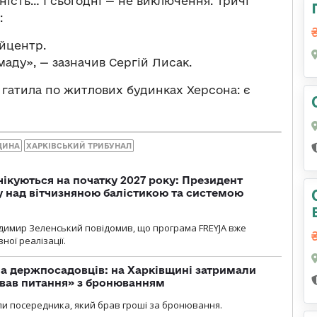
ість… І сьогодні — не виключення. Тричі
:
йцентр.
аду», — зазначив Сергій Лисак.
ф гатила по житлових будинках Херсона: є
ЩИНА
ХАРКІВСЬКИЙ ТРИБУНАЛ
чікуються на початку 2027 року: Президент
у над вітчизняною балістикою та системою
димир Зеленський повідомив, що програма FREYJA вже
ної реалізації.
а держпосадовців: на Харківщині затримали
ував питання» з бронюванням
и посередника, який брав гроші за бронювання.