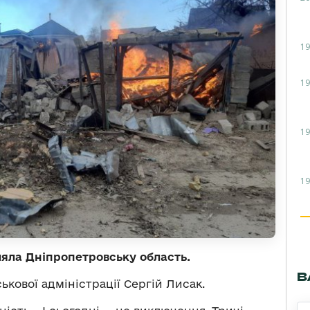
19
19
19
19
ляла Дніпропетровську область.
В
ькової адміністрації Сергій Лисак.