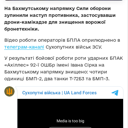
На Бахмутському напрямку Сили оборони
зупинили наступ противника, застосувавши
дрони-камікадзе для знищення ворожої
бронетехніки.
Відео роботи операторів БПЛА оприлюднено в
телеграм-каналі
Сухопутних військ ЗСУ.
У результаті бойової роботи роти ударних БПАК
«Ахіллес» 92-ї ОШБр імені Івана Сірка на
Бахмутському напрямку знищено: чотири
одиниці БМП-2, два танки Т-72Б3 та БМП-3.