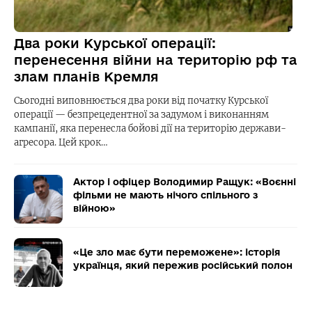
Два роки Курської операції:
перенесення війни на територію рф та
злам планів Кремля
Сьогодні виповнюється два роки від початку Курської
операції — безпрецедентної за задумом і виконанням
кампанії, яка перенесла бойові дії на територію держави-
агресора. Цей крок…
Актор і офіцер Володимир Ращук: «Воєнні
фільми не мають нічого спільного з
війною»
«Це зло має бути переможене»: історія
українця, який пережив російський полон