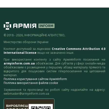
© 2018 - 2026, ІНФОРМАЦІЙНЕ АГЕНТСТВО,
Міністерство оборони України
Контент доступний за ліцензією
Creative Commons Attribution 4.0
International license
якщо не зазначено інше.
При використанні контенту з сайту АрміяInform посилання на
armyinform.com.ua
обов’язкове. Для суб’єктів у сфері онлайн-медіа
обов’язковим є розміщення у першому абзаці матеріалу прямого та
відкритого для пошукових систем гіперпосилання на цитований
матеріал.
Політика користування сайтом АрміяInform
Політика використання файлів cookie
Зауваження та пропозиції по роботі сайту надсилайте на адресу:
webmaster@armyinform.com.ua