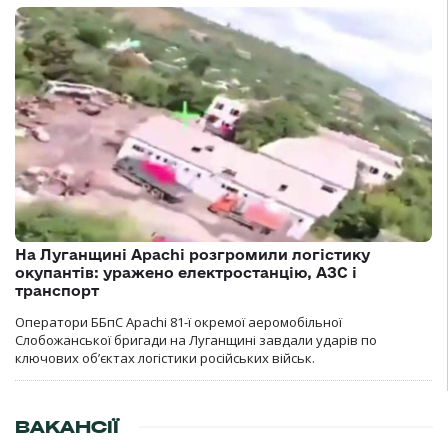
На Луганщині Apachi розгромили логістику
окупантів: уражено електростанцію, АЗС і
транспорт
Оператори ББпС Apachi 81-ї окремої аеромобільної
Слобожанської бригади на Луганщині завдали ударів по
ключових об’єктах логістики російських військ.
ВАКАНСІЇ