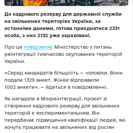
До кадрового резерву для державної служби
на звільнених територіях України, за
останніми даними, готова приєднатися 2331
особа, з них 2132 уже зараховані.
Про це
повідомляє
Міністерство з питань
реінтеграції тимчасово окупованих територій
України.
«Серед кандидатів більшість — чоловіки. Вони
подали 1329 анкет. Жінки відправили
1002 анкети», — йдеться в повідомленні.
Як нагадали в Мінреінтеграції, проєкт зі
створення кадрового резерву для звільнених
територій є експериментальним. Він
передбачає підвищення кваліфікації людей, які
хочуть працювати на звільнених від росіян