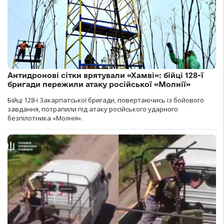
Антидронові сітки врятували «Хамві»: бійці 128-ї
бригади пережили атаку російської «Молнії»
Бійці 128-ї Закарпатської бригади, повертаючись із бойового
завдання, потрапили під атаку російського ударного
безпілотника «Молнія».