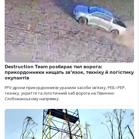
Destruction Team розбирає тил ворога:
прикордонники нищать зв’язок, техніку й логістику
окупантів
FPV-дрони прикордонників уразили засоби зв’язку, РЕБ і РЕР,
техніку, укриття та логістичний хаб ворога на Північно-
Слобожанському напрямку.