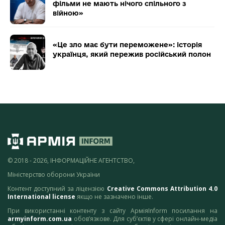
фільми не мають нічого спільного з
війною»
«Це зло має бути переможене»: історія
українця, який пережив російський полон
© 2018 - 2026, ІНФОРМАЦІЙНЕ АГЕНТСТВО,
Міністерство оборони України
Контент доступний за ліцензією
Creative Commons Attribution 4.0
International license
якщо не зазначено інше.
При використанні контенту з сайту АрміяInform посилання на
armyinform.com.ua
обов’язкове. Для суб’єктів у сфері онлайн-медіа