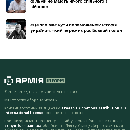
фільми не мають нічого спільного з
війною»
«Це зло має бути переможене»: історія
українця, який пережив російський полон
© 2018 - 2026, ІНФОРМАЦІЙНЕ АГЕНТСТВО,
Міністерство оборони України
Контент доступний за ліцензією
Creative Commons Attribution 4.0
International license
якщо не зазначено інше.
При використанні контенту з сайту АрміяInform посилання на
armyinform.com.ua
обов’язкове. Для суб’єктів у сфері онлайн-медіа