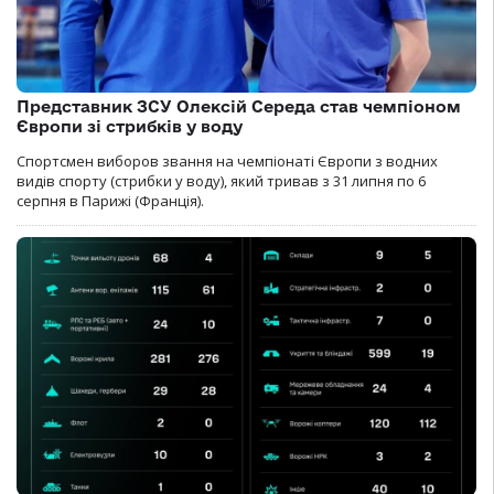
Представник ЗСУ Олексій Середа став чемпіоном
Європи зі стрибків у воду
Спортсмен виборов звання на чемпіонаті Європи з водних
видів спорту (стрибки у воду), який тривав з 31 липня по 6
серпня в Парижі (Франція).