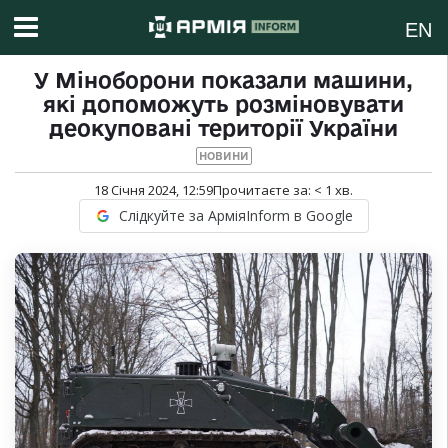
EN
У Міноборони показали машини,
які допоможуть розміновувати
деокуповані території України
НОВИНИ
18 Січня 2024, 12:59
Прочитаєте за:
< 1
хв.
Слідкуйте за АрміяInform в Google