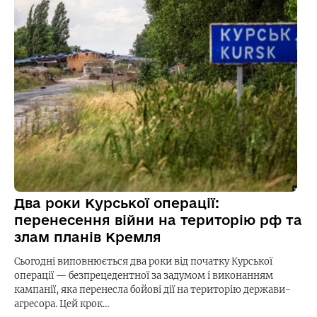
Два роки Курської операції:
перенесення війни на територію рф та
злам планів Кремля
Сьогодні виповнюється два роки від початку Курської
операції — безпрецедентної за задумом і виконанням
кампанії, яка перенесла бойові дії на територію держави-
агресора. Цей крок…