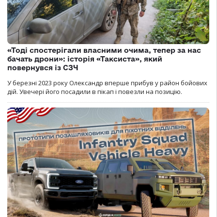
«Тоді спостерігали власними очима, тепер за нас
бачать дрони»: історія «Таксиста», який
повернувся із СЗЧ
У березні 2023 року Олександр вперше прибув у район бойових
дій. Увечері його посадили в пікап і повезли на позицію.