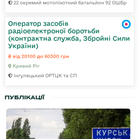
22 окремий мотопіхотний батальйон 92 ОШБр
Оператор засобів
радіоелектроної боротьби
(контрактна служба, Збройні Сили
України)
від 20100 до 60300 грн
Кривий Ріг
Інгулецький ОРТЦК та СП
ПУБЛІКАЦІЇ