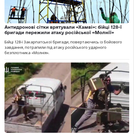
Антидронові сітки врятували «Хамві»: бійці 128-ї
бригади пережили атаку російської «Молнії»
Бійці 128-ї Закарпатської бригади, повертаючись із бойового
завдання, потрапили під атаку російського ударного
безпілотника «Молнія».