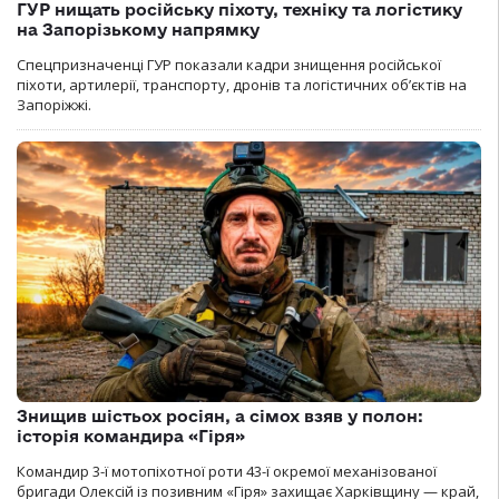
ГУР нищать російську піхоту, техніку та логістику
на Запорізькому напрямку
Спецпризначенці ГУР показали кадри знищення російської
піхоти, артилерії, транспорту, дронів та логістичних об’єктів на
Запоріжжі.
Знищив шістьох росіян, а сімох взяв у полон:
історія командира «Гіря»
Командир 3-ї мотопіхотної роти 43-ї окремої механізованої
бригади Олексій із позивним «Гіря» захищає Харківщину — край,