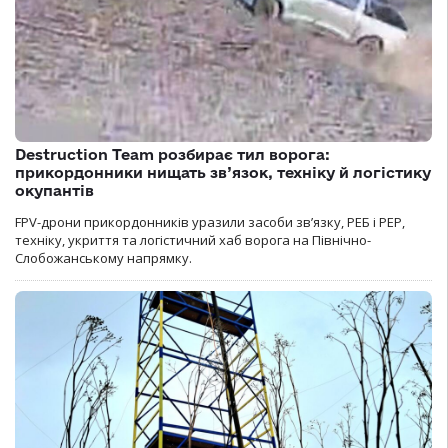
Destruction Team розбирає тил ворога:
прикордонники нищать зв’язок, техніку й логістику
окупантів
FPV-дрони прикордонників уразили засоби зв’язку, РЕБ і РЕР,
техніку, укриття та логістичний хаб ворога на Північно-
Слобожанському напрямку.