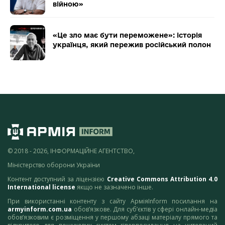
війною»
«Це зло має бути переможене»: історія
українця, який пережив російський полон
© 2018 - 2026, ІНФОРМАЦІЙНЕ АГЕНТСТВО,
Міністерство оборони України
Контент доступний за ліцензією
Creative Commons Attribution 4.0
International license
якщо не зазначено інше.
При використанні контенту з сайту АрміяInform посилання на
armyinform.com.ua
обов’язкове. Для суб’єктів у сфері онлайн-медіа
обов’язковим є розміщення у першому абзаці матеріалу прямого та