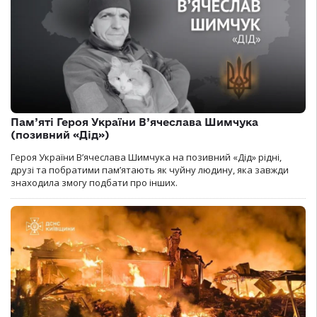
Пам’яті Героя України В’ячеслава Шимчука
(позивний «Дід»)
Героя України В’ячеслава Шимчука на позивний «Дід» рідні,
друзі та побратими пам’ятають як чуйну людину, яка завжди
знаходила змогу подбати про інших.