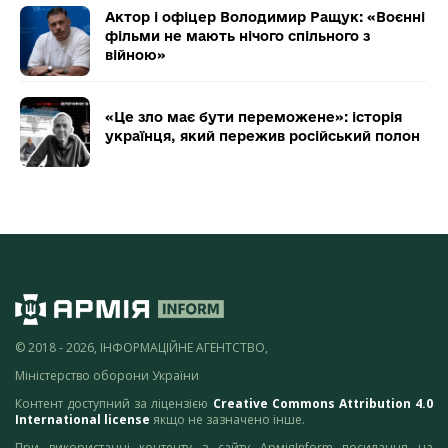
Актор і офіцер Володимир Ращук: «Воєнні
фільми не мають нічого спільного з
війною»
«Це зло має бути переможене»: історія
українця, який пережив російський полон
© 2018 - 2026, ІНФОРМАЦІЙНЕ АГЕНТСТВО,
Міністерство оборони України
Контент доступний за ліцензією
Creative Commons Attribution 4.0
International license
якщо не зазначено інше.
При використанні контенту з сайту АрміяInform посилання на