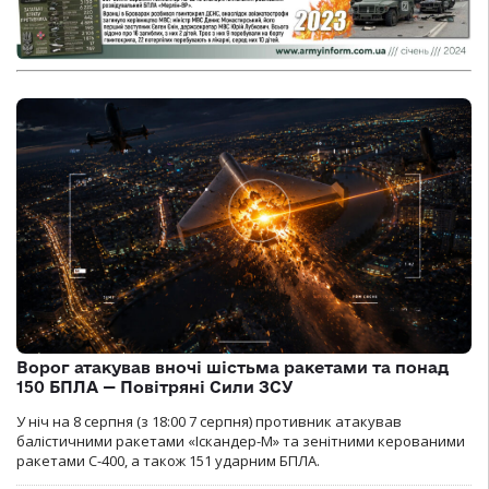
Ворог атакував вночі шістьма ракетами та понад
150 БПЛА — Повітряні Сили ЗСУ
У ніч на 8 серпня (з 18:00 7 серпня) противник атакував
балістичними ракетами «Іскандер-М» та зенітними керованими
ракетами С-400, а також 151 ударним БПЛА.