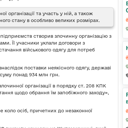
ї організації та участь у ній, а також
ного стану в особливо великих розмірах.
 підприємств створив злочинну організацію з
и. Її учасники уклали договори з
стачання військового одягу для потреб
наслідок поставки неякісного одягу, державі
суму понад 934 млн грн.
лочинної організації в порядку ст. 208 КПК
тання щодо обрання їм запобіжного заходу»,
е коло осіб, причетних до незаконної