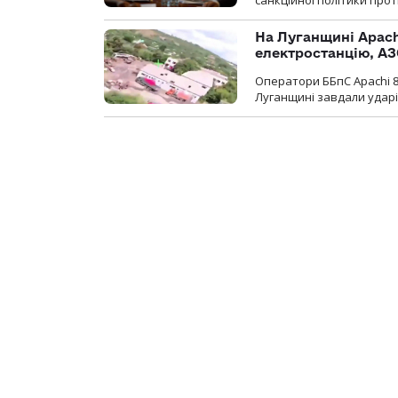
санкційної політики проти
На Луганщині Apach
електростанцію, АЗ
Оператори ББпС Apachi 8
Луганщині завдали ударів