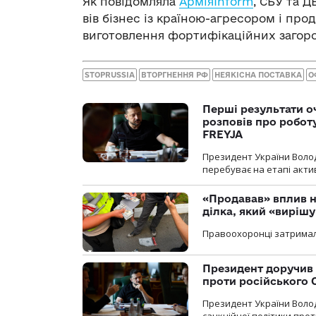
Як повідомляла
АрміяInform
, СБУ та 
вів бізнес із країною-агресором і про
виготовлення фортифікаційних загор
STOPRUSSIA
ВТОРГНЕННЯ РФ
НЕЯКІСНА ПОСТАВКА
О
Перші результати о
розповів про робот
FREYJA
Президент України Воло
перебуває на етапі актив
«Продавав» вплив н
ділка, який «виріш
Правоохоронці затримал
Президент доручив 
проти російського
Президент України Воло