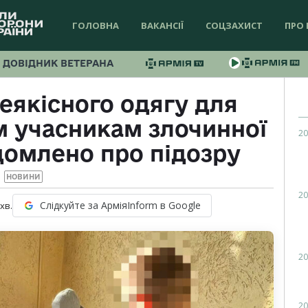
ГОЛОВНА
ВАКАНСІЇ
СОЦЗАХИСТ
ПРО 
ДОВІДНИК ВЕТЕРАНА
еякісного одягу для
м учасникам злочинної
20
ідомлено про підозру
НОВИНИ
20
Слідкуйте за АрміяInform в Google
хв.
20
20