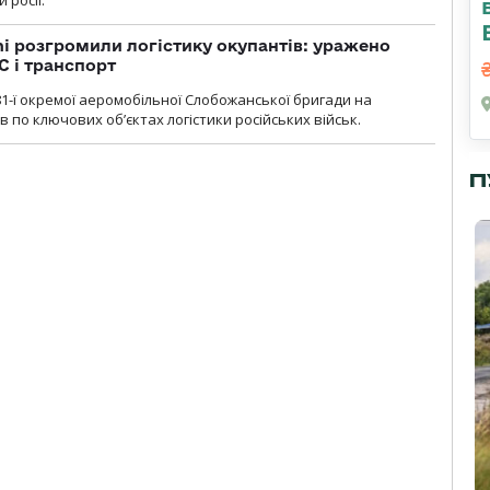
 росії.
i розгромили логістику окупантів: уражено
С і транспорт
1-ї окремої аеромобільної Слобожанської бригади на
 по ключових об’єктах логістики російських військ.
П