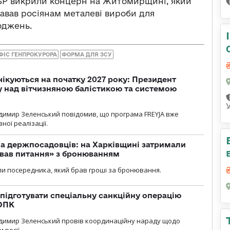
ДБР викрили концерн на Житомирщині, який
давав росіянам металеві вироби для
оджень.
ФІС ГЕНПРОКУРОРА
ФОРМА ДЛЯ ЗСУ
чікуються на початку 2027 року: Президент
у над вітчизняною балістикою та системою
димир Зеленський повідомив, що програма FREYJA вже
ної реалізації.
а держпосадовців: на Харківщині затримали
ував питання» з бронюванням
и посередника, який брав гроші за бронювання.
підготувати спеціальну санкційну операцію
 ОПК
димир Зеленський провів координаційну нараду щодо