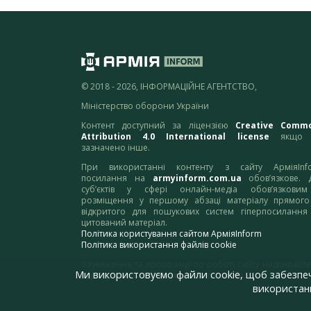
© 2018 - 2026, ІНФОРМАЦІЙНЕ АГЕНТСТВО,
Міністерство оборони України
Контент доступний за ліцензією
Creative Comm
Attribution 4.0 International license
якщо 
зазначено інше.
При використанні контенту з сайту АрміяInf
посилання на
armyinform.com.ua
обов’язкове. 
суб’єктів у сфері онлайн-медіа обов’язкови
розміщення у першому абзаці матеріалу прямого
відкритого для пошукових систем гіперпосилання
цитований матеріал.
Політика користування сайтом АрміяInform
Політика використання файлів cookie
Зауваження та пропозиції по роботі сайту надсилайте
Ми використовуємо файли cookie, щоб забезпе
адресу:
webmaster@armyinform.com.ua
використанн