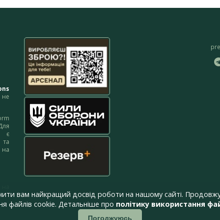
pr
ons
не
orm
Для
м є
 та
 на
 на
чити вам найкращий досвід роботи на нашому сайті. Продовжу
я файлів cookie. Детальніше про
політику використання фай
Погоджуюсь