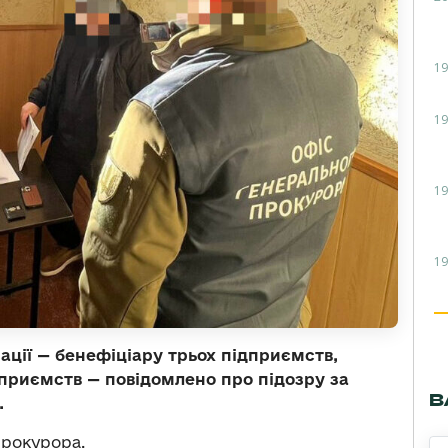
19
19
19
19
ації — бенефіціару трьох підприємств,
приємств — повідомлено про підозру за
В
.
рокурора.