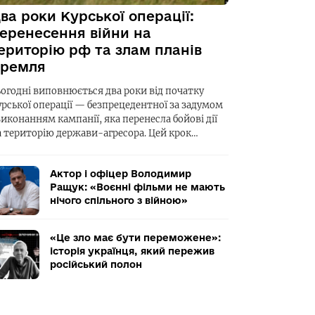
ва роки Курської операції:
еренесення війни на
ериторію рф та злам планів
ремля
ьогодні виповнюється два роки від початку
урської операції — безпрецедентної за задумом
виконанням кампанії, яка перенесла бойові дії
а територію держави-агресора. Цей крок…
Актор і офіцер Володимир
Ращук: «Воєнні фільми не мають
нічого спільного з війною»
«Це зло має бути переможене»:
історія українця, який пережив
російський полон