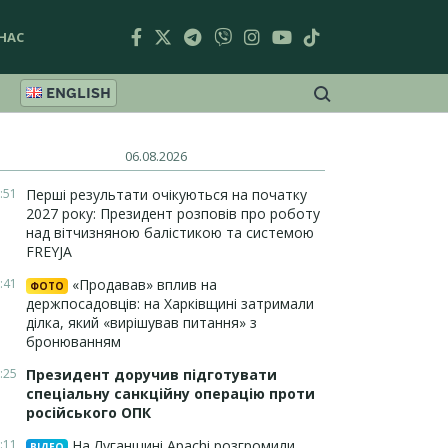
НАС
ENGLISH
06.08.2026
:51
Перші результати очікуються на початку
2027 року: Президент розповів про роботу
над вітчизняною балістикою та системою
FREYJA
:41
«Продавав» вплив на
ФОТО
держпосадовців: на Харківщині затримали
ділка, який «вирішував питання» з
бронюванням
:25
Президент доручив підготувати
спеціальну санкційну операцію проти
російського ОПК
:11
На Луганщині Apachi розгромили
ВІДЕО