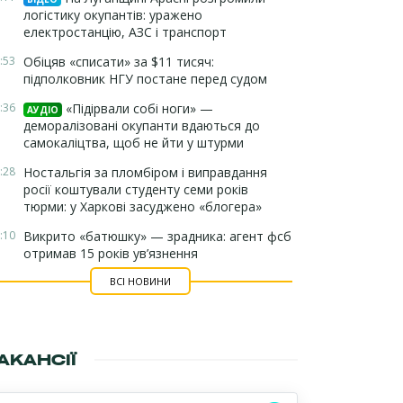
логістику окупантів: уражено
електростанцію, АЗС і транспорт
:53
Обіцяв «списати» за $11 тисяч:
підполковник НГУ постане перед судом
:36
«Підірвали собі ноги» —
АУДІО
деморалізовані окупанти вдаються до
самокаліцтва, щоб не йти у штурми
:28
Ностальгія за пломбіром і виправдання
росії коштували студенту семи років
тюрми: у Харкові засуджено «блогера»
:10
Викрито «батюшку» — зрадника: агент фсб
отримав 15 років ув’язнення
ВСІ НОВИНИ
АКАНСІЇ