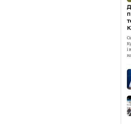
Д
п
т
К
С
К
і 
н