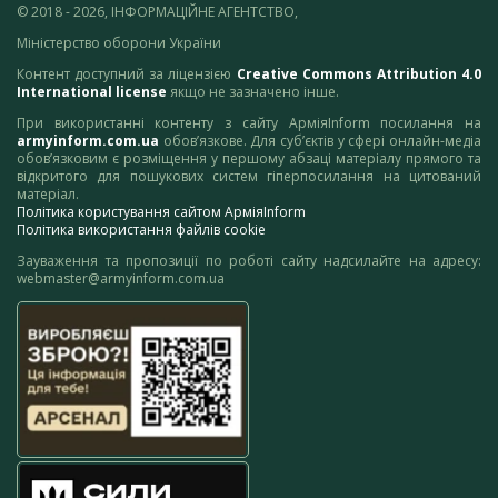
© 2018 - 2026, ІНФОРМАЦІЙНЕ АГЕНТСТВО,
Міністерство оборони України
Контент доступний за ліцензією
Creative Commons Attribution 4.0
International license
якщо не зазначено інше.
При використанні контенту з сайту АрміяInform посилання на
armyinform.com.ua
обов’язкове. Для суб’єктів у сфері онлайн-медіа
обов’язковим є розміщення у першому абзаці матеріалу прямого та
відкритого для пошукових систем гіперпосилання на цитований
матеріал.
Політика користування сайтом АрміяInform
Політика використання файлів cookie
Зауваження та пропозиції по роботі сайту надсилайте на адресу:
webmaster@armyinform.com.ua