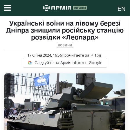
EN
Українські воїни на лівому березі
Дніпра знищили російську станцію
розвідки «Леопард»
НОВИНИ
17 Січня 2024, 16:56
Прочитаєте за:
< 1
хв.
Слідкуйте за АрміяInform в Google