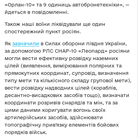
«Орлан-10» та 9 одиниць автобронетехніки», —
йдеться в повідомленні.
Також наші воїни ліквідували ще один
спостережний пункт росіян.
Як
зазначили
в Силах оборони півдня України,
за допомогою РЛС СНАР-10 «Леопард» росіяни
могли вести ефективну розвідку наземних
цілей (виявлення, вимірювання полярних та
прямокутних координат, супровід, визначення
типу мети та кількісного складу групової мети),
вести розвідку надводних цілей (кораблів,
десантно-висадкових засобів тощо), визначати
координати розривів снарядів та мін, та за
цими даними коригувати вогонь своїх
артилерійських засобів, здійснювати
топографічну прив’язку елементів бойових
порядків військ.