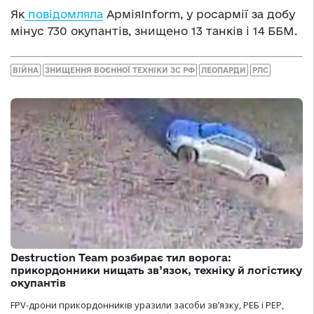
Як
повідомляла
АрміяInform, у росармії за добу
мінус 730 окупантів, знищено 13 танків і 14 ББМ.
ВІЙНА
ЗНИЩЕННЯ ВОЄННОЇ ТЕХНІКИ ЗС РФ
ЛЕОПАРДИ
РЛС
Destruction Team розбирає тил ворога:
прикордонники нищать зв’язок, техніку й логістику
окупантів
FPV-дрони прикордонників уразили засоби зв’язку, РЕБ і РЕР,