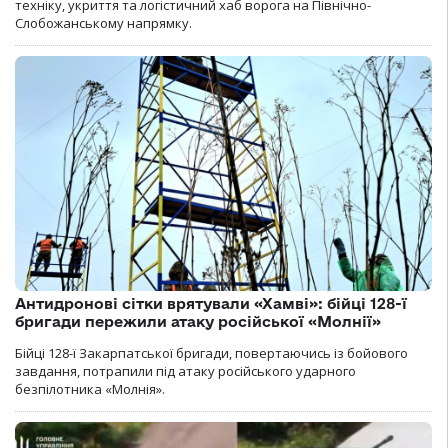
техніку, укриття та логістичний хаб ворога на Північно-
Слобожанському напрямку.
Антидронові сітки врятували «Хамві»: бійці 128-ї
бригади пережили атаку російської «Молнії»
Бійці 128-ї Закарпатської бригади, повертаючись із бойового
завдання, потрапили під атаку російського ударного
безпілотника «Молнія».