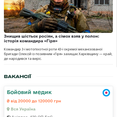
Знищив шістьох росіян, а сімох взяв у полон:
історія командира «Гіря»
Командир 3-ї мотопіхотної роти 43-ї окремої механізованої
бригади Олексій із позивним «Гіря» захищає Харківщину — край,
де народився та виріс.
ВАКАНСІЇ
Бойовий медик
від 20000 до 120000 грн
Вся Україна