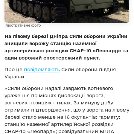
Ілюстративне фото
На лівому березі Дніпра Сили оборони України
знищили ворожу станцію наземної
артилерійської розвідки СНАР-10 «Леопард» та
один ворожий спостережний пункт.
Про це
повідомляють
Сили оборони півдня
України.
«Сили оборони надалі завдають вогневого
ураження по місцях дислокації ворога,
вогневих позиціях і тилах. За минулу добу
отримали підтвердження, що у ворога на лівому
березі стало менше на 16 окупантів; гармату;
станцію наземної артилерійської розвідки
СНАР-10 «Леопард»; розвідувальний БПЛА