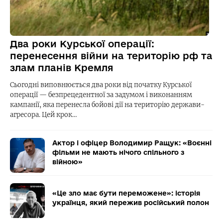
Два роки Курської операції:
перенесення війни на територію рф та
злам планів Кремля
Сьогодні виповнюється два роки від початку Курської
операції — безпрецедентної за задумом і виконанням
кампанії, яка перенесла бойові дії на територію держави-
агресора. Цей крок…
Актор і офіцер Володимир Ращук: «Воєнні
фільми не мають нічого спільного з
війною»
«Це зло має бути переможене»: історія
українця, який пережив російський полон