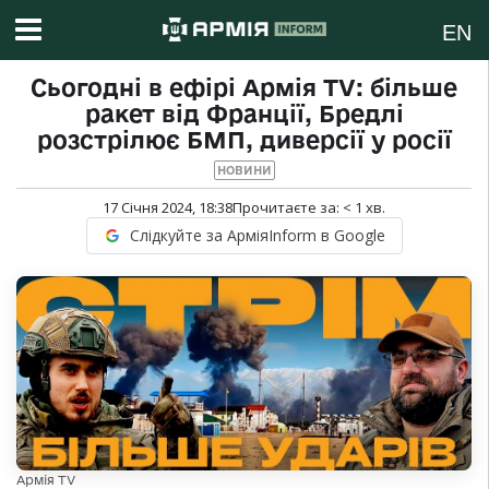
EN
Сьогодні в ефірі Армія ТV: більше
ракет від Франції, Бредлі
розстрілює БМП, диверсії у росії
НОВИНИ
17 Січня 2024, 18:38
Прочитаєте за:
< 1
хв.
Слідкуйте за АрміяInform в Google
Армія ТV