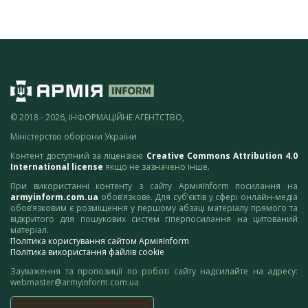
© 2018 - 2026, ІНФОРМАЦІЙНЕ АГЕНТСТВО,
Міністерство оборони України
Контент доступний за ліцензією
Creative Commons Attribution 4.0
International license
якщо не зазначено інше.
При використанні контенту з сайту АрміяInform посилання на
armyinform.com.ua
обов’язкове. Для суб’єктів у сфері онлайн-медіа
обов’язковим є розміщення у першому абзаці матеріалу прямого та
відкритого для пошукових систем гіперпосилання на цитований
матеріал.
Політика користування сайтом АрміяInform
Політика використання файлів cookie
Зауваження та пропозиції по роботі сайту надсилайте на адресу:
webmaster@armyinform.com.ua