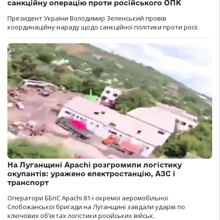
санкційну операцію проти російського ОПК
Президент України Володимир Зеленський провів
координаційну нараду щодо санкційної політики проти росії.
На Луганщині Apachi розгромили логістику
окупантів: уражено електростанцію, АЗС і
транспорт
Оператори ББпС Apachi 81-ї окремої аеромобільної
Слобожанської бригади на Луганщині завдали ударів по
ключових об’єктах логістики російських військ.